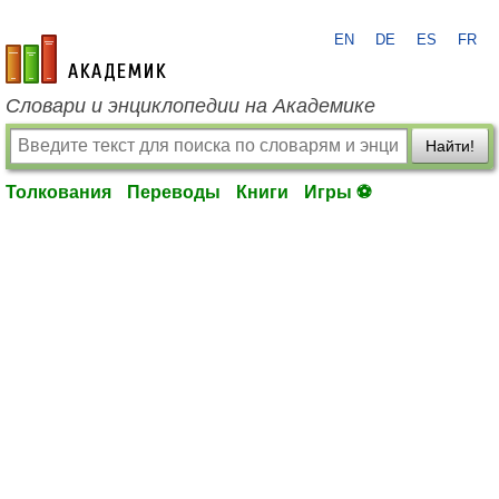
EN
DE
ES
FR
academic.ru
Словари и энциклопедии на Академике
Найти!
Толкования
Переводы
Книги
Игры ⚽