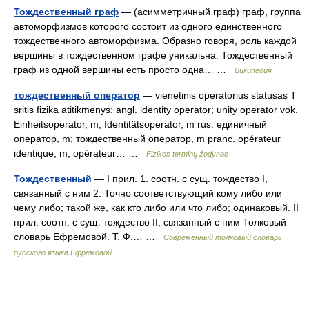
Тождественный граф
— (асимметричный граф) граф, группа
автоморфизмов которого состоит из одного единственного
тождественного автоморфизма. Образно говоря, роль каждой
вершины в тождественном графе уникальна. Тождественный
граф из одной вершины есть просто одна… …
Википедия
тождественный оператор
— vienetinis operatorius statusas T
sritis fizika atitikmenys: angl. identity operator; unity operator vok.
Einheitsoperator, m; Identitätsoperator, m rus. единичный
оператор, m; тождественный оператор, m pranc. opérateur
identique, m; opérateur… …
Fizikos terminų žodynas
Тождественный
— I прил. 1. соотн. с сущ. тождество I,
связанный с ним 2. Точно соответствующий кому либо или
чему либо; такой же, как кто либо или что либо; одинаковый. II
прил. соотн. с сущ. тождество II, связанный с ним Толковый
словарь Ефремовой. Т. Ф.… …
Современный толковый словарь
русского языка Ефремовой