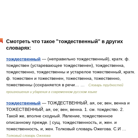
Смотреть что такое "тождественный" в других
словарях:
тождественный
— (неправильно тождественный), кратк. ф.
тождествен (устаревающее тождественен), тождественна,
тождественно, тождественны и устарелое тожественный, кратк.
ф. тожествен и тожественен, тожественна, тожественно,
тожественны (сохраняется в речи… …
Словарь трудностей
произношения и ударения в современном русском языке
тождественный
— ТОЖДЕСТВЕННЫЙ, ая, ое; вен, венна и
ТОЖЕСТВЕННЫЙ, ая, ое; вен, венна. 1. см. тождество. 2.
Такой же, вполне сходный. Явление, тождественное
описанному прежде. | сущ. тождественность, и, жен. и
тожественность, и, жен. Толковый словарь Ожегова. С.И …
Толковый словарь Ожегова