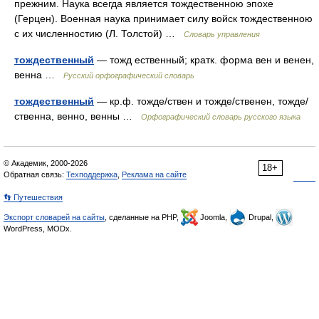
прежним. Наука всегда является тождественною эпохе
(Герцен). Военная наука принимает силу войск тождественною
с их численностию (Л. Толстой) …
Словарь управления
тождественный
— тожд ественный; кратк. форма вен и венен,
венна …
Русский орфографический словарь
тождественный
— кр.ф. тожде/ствен и тожде/ственен, тожде/
ственна, венно, венны …
Орфографический словарь русского языка
© Академик, 2000-2026
18+
Обратная связь:
Техподдержка
,
Реклама на сайте
👣 Путешествия
Экспорт словарей на сайты
, сделанные на PHP,
Joomla,
Drupal,
WordPress, MODx.