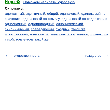
Игры ⚽
Поможем написать курсовую
Синонимы
:
адекватный
,
идентичный
,
общий
,
одинаковый
,
одинаковый по
значению
,
одинаковый по смыслу
,
одинаковый по содержанию
,
однозначный
,
одноприродный
,
синонимический
,
синонимичный
,
совпадающий
,
сходный
,
такой же
,
тожественный
,
точно такой
,
точно такой же
,
точный
,
точь-в-точь
такой
,
точь-в-точь такой же
тождественность
тождество