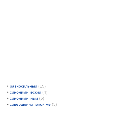
•
равносильный
(15)
•
синонимический
(4)
•
синонимичный
(5)
•
совершенно такой же
(3)