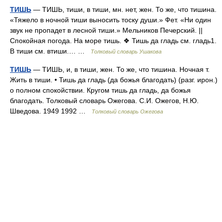
ТИШЬ
— ТИШЬ, тиши, в тиши, мн. нет, жен. То же, что тишина.
«Тяжело в ночной тиши выносить тоску души.» Фет. «Ни один
звук не пропадет в лесной тиши.» Мельников Печерский. ||
Спокойная погода. На море тишь. ❖ Тишь да гладь см. гладь1.
В тиши см. втиши.… …
Толковый словарь Ушакова
ТИШЬ
— ТИШЬ, и, в тиши, жен. То же, что тишина. Ночная т.
Жить в тиши. • Тишь да гладь (да божья благодать) (разг. ирон.)
о полном спокойствии. Кругом тишь да гладь, да божья
благодать. Толковый словарь Ожегова. С.И. Ожегов, Н.Ю.
Шведова. 1949 1992 …
Толковый словарь Ожегова