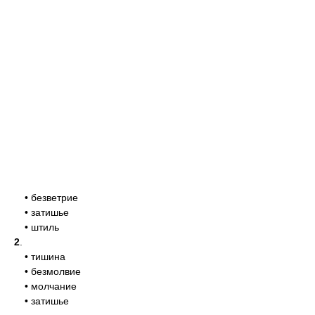
• безветрие
• затишье
• штиль
2
.
• тишина
• безмолвие
• молчание
• затишье