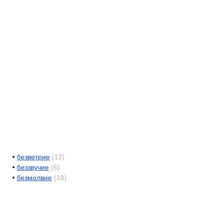
•
безветрие
(12)
•
беззвучие
(6)
•
безмолвие
(18)