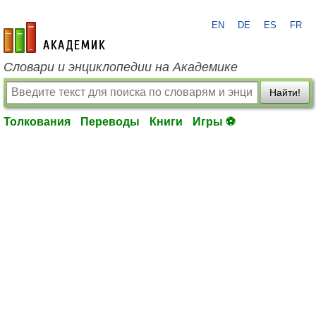
EN
DE
ES
FR
academic.ru
Словари и энциклопедии на Академике
Найти!
Толкования
Переводы
Книги
Игры ⚽