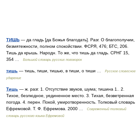
ТИШЬ
— да гладь [да Божья благодать]. Разг. О благополучии,
безмятежности, полном спокойствии. ФСРЯ, 476; БТС, 206.
Тишь да крышь. Народн. То же, что тишь да гладь. СРНГ 15,
354 …
Большой словарь русских поговорок
тишь
— тишь, тиши, тишью, в тиши, о тиши …
Русское словесное
ударение
Тишь
— ж. разг. 1. Отсутствие звуков, шума; тишина 1.. 2.
Тихое, безлюдное, уединенное место. 3. Тихая, безветренная
погода. 4. перен. Покой, умиротворенность. Толковый словарь
Ефремовой. Т. Ф. Ефремова. 2000 …
Современный толковый
словарь русского языка Ефремовой