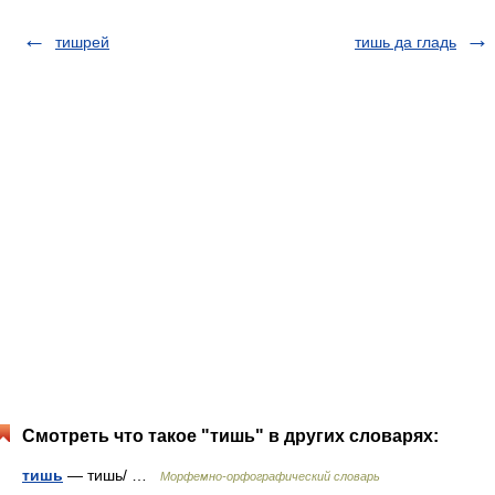
тишрей
тишь да гладь
Смотреть что такое "тишь" в других словарях:
тишь
— тишь/ …
Морфемно-орфографический словарь