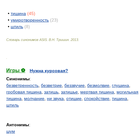
•
тишина
(45)
•
умиротворенность
(23)
•
штиль
(8)
Словарь синонимов ASIS.
В.Н. Тришин
.
2013
.
.
Игры ⚽
Нужна курсовая?
Синонимы
:
безветренность
,
безветрие
,
беззвучие
,
безмолвие
,
глушина
,
гробовая тишина
,
затишь
,
затишье
,
мертвая тишина
,
могильная
тишина
,
молчание
,
ни звука
,
отишие
,
спокойствие
,
тишина
,
штиль
Антонимы
:
шум