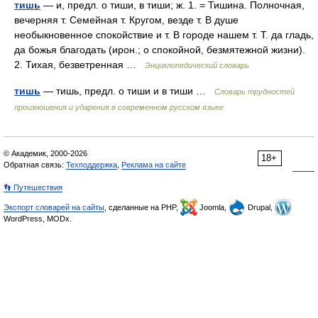
тишь
— и, предл. о тиши, в тиши; ж. 1. = Тишина. Полночная,
вечерняя т. Семейная т. Кругом, везде т. В душе
необыкновенное спокойствие и т. В городе нашем т. Т. да гладь,
да божья благодать (ирон.; о спокойной, безмятежной жизни).
2. Тихая, безветренная …
Энциклопедический словарь
тишь
— тишь, предл. о тиши и в тиши …
Словарь трудностей
произношения и ударения в современном русском языке
© Академик, 2000-2026
18+
Обратная связь:
Техподдержка
,
Реклама на сайте
👣 Путешествия
Экспорт словарей на сайты
, сделанные на PHP,
Joomla,
Drupal,
WordPress, MODx.