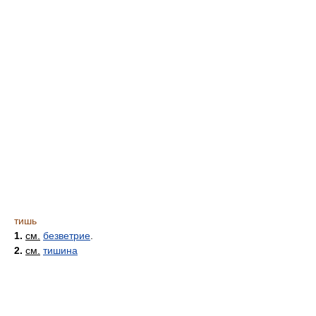
тишь
1.
см.
безветрие
.
2.
см.
тишина