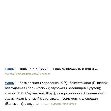
тишь
— тишь, и и и, твор. п. т ишью, предл. п. в тиш и …
Русский орфографический словарь
тишь
— безмолвная (Короленко, К.Р.); безмятежная (Рылеев);
благодатная (Коринфский); глубокая (Голенищев Кутузов);
глухая (К.Р., Случевский, Фруг); завороженная (В.Каменский);
задумчивая (Ленский); застывшая (Бальмонт); зловещая
(Бальмонт); лазурная… …
Словарь эпитетов