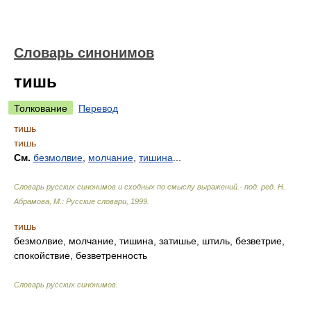
Словарь синонимов
тишь
Толкование
Перевод
тишь
тишь
См.
безмолвие
,
молчание
,
тишина
...
Словарь русских синонимов и сходных по смыслу выражений.- под. ред. Н.
Абрамова, М.: Русские словари
,
1999
.
тишь
безмолвие, молчание, тишина, затишье, штиль, безветрие,
спокойствие, безветренность
Словарь русских синонимов
.