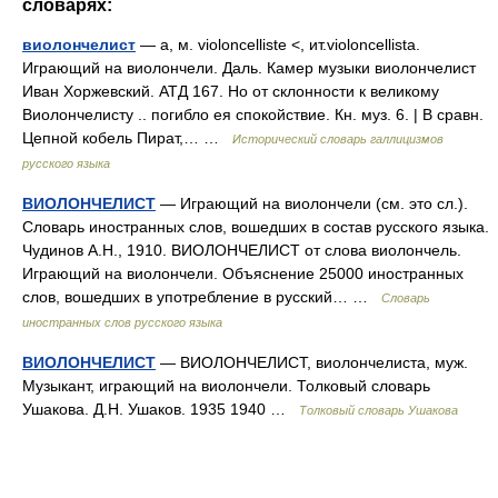
словарях:
виолончелист
— а, м. violoncelliste <, ит.violoncellista.
Играющий на виолончели. Даль. Камер музыки виолончелист
Иван Хоржевский. АТД 167. Но от склонности к великому
Виолончелисту .. погибло ея спокойствие. Кн. муз. 6. | В сравн.
Цепной кобель Пират,… …
Исторический словарь галлицизмов
русского языка
ВИОЛОНЧЕЛИСТ
— Играющий на виолончели (см. это сл.).
Словарь иностранных слов, вошедших в состав русского языка.
Чудинов А.Н., 1910. ВИОЛОНЧЕЛИСТ от слова виолончель.
Играющий на виолончели. Объяснение 25000 иностранных
слов, вошедших в употребление в русский… …
Словарь
иностранных слов русского языка
ВИОЛОНЧЕЛИСТ
— ВИОЛОНЧЕЛИСТ, виолончелиста, муж.
Музыкант, играющий на виолончели. Толковый словарь
Ушакова. Д.Н. Ушаков. 1935 1940 …
Толковый словарь Ушакова