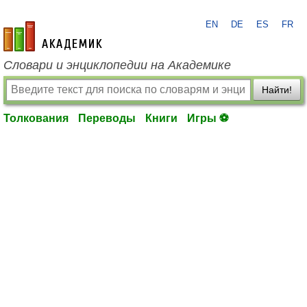
EN
DE
ES
FR
academic.ru
Словари и энциклопедии на Академике
Найти!
Толкования
Переводы
Книги
Игры ⚽