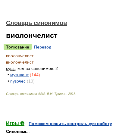
Словарь синонимов
виолончелист
Толкование
Перевод
виолончелист
виолончелист
сущ.
, кол-во синонимов: 2
•
музыкант
(144)
•
пузочес
(10)
Словарь синонимов ASIS.
В.Н. Тришин
.
2013
.
.
Игры ⚽
Поможем решить контрольную работу
Синонимы
: