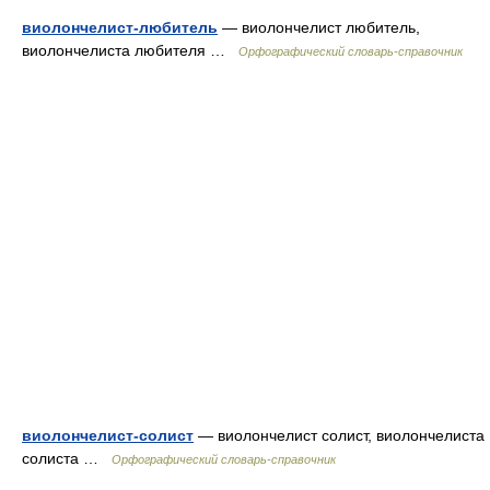
виолончелист-любитель
— виолончелист любитель,
виолончелиста любителя …
Орфографический словарь-справочник
виолончелист-солист
— виолончелист солист, виолончелиста
солиста …
Орфографический словарь-справочник