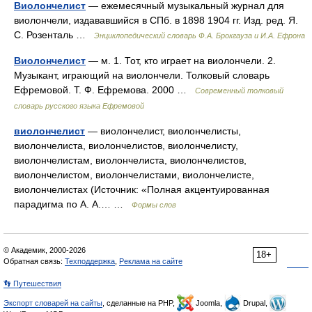
Виолончелист
— ежемесячный музыкальный журнал для
виолончели, издававшийся в СПб. в 1898 1904 гг. Изд. ред. Я.
С. Розенталь …
Энциклопедический словарь Ф.А. Брокгауза и И.А. Ефрона
Виолончелист
— м. 1. Тот, кто играет на виолончели. 2.
Музыкант, играющий на виолончели. Толковый словарь
Ефремовой. Т. Ф. Ефремова. 2000 …
Современный толковый
словарь русского языка Ефремовой
виолончелист
— виолончелист, виолончелисты,
виолончелиста, виолончелистов, виолончелисту,
виолончелистам, виолончелиста, виолончелистов,
виолончелистом, виолончелистами, виолончелисте,
виолончелистах (Источник: «Полная акцентуированная
парадигма по А. А.… …
Формы слов
© Академик, 2000-2026
18+
Обратная связь:
Техподдержка
,
Реклама на сайте
👣 Путешествия
Экспорт словарей на сайты
, сделанные на PHP,
Joomla,
Drupal,