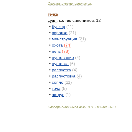
Словарь
русских
синонимов
.
течка
сущ
.
,
кол
-
во
синонимов:
12
•
бункер
(
11
)
•
воронка
(
21
)
•
менструация
(
21
)
•
охота
(
74
)
•
печь
(
78
)
•
пустование
(
4
)
•
пустовка
(
6
)
•
распустка
(
4
)
•
распустовка
(
4
)
•
сопло
(
11
)
•
теча
(
5
)
•
эструс
(
1
)
Словарь
синонимов
ASIS
.
В
.
Н
.
Тришин
.
2013
.
.