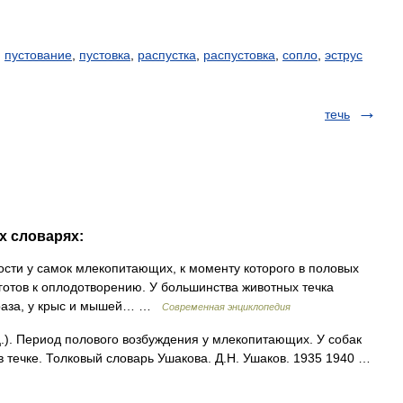
,
пустование
,
пустовка
,
распустка
,
распустовка
,
сопло
,
эструс
течь
их словарях:
ости у самок млекопитающих, к моменту которого в половых
готов к оплодотворению. У большинства животных течка
 3 раза, у крыс и мышей… …
Современная энциклопедия
ец.). Период полового возбуждения у млекопитающих. У собак
 в течке. Толковый словарь Ушакова. Д.Н. Ушаков. 1935 1940 …