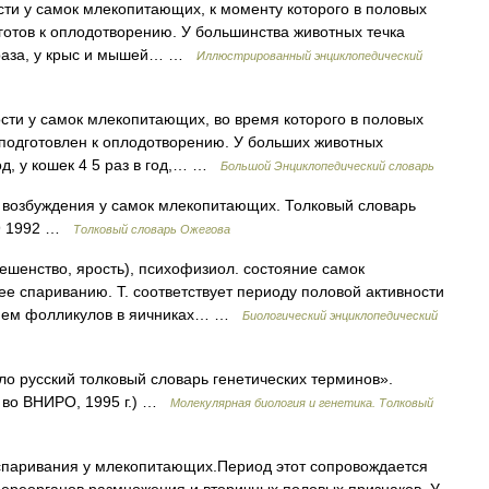
сти у самок млекопитающих, к моменту которого в половых
готов к оплодотворению. У большинства животных течка
 3 раза, у крыс и мышей… …
Иллюстрированный энциклопедический
сти у самок млекопитающих, во время которого в половых
 подготовлен к оплодотворению. У больших животных
 год, у кошек 4 5 раз в год,… …
Большой Энциклопедический словарь
 возбуждения у самок млекопитающих. Толковый словарь
49 1992 …
Толковый словарь Ожегова
 бешенство, ярость), психофизиол. состояние самок
 спариванию. Т. соответствует периоду половой активности
анием фолликулов в яичниках… …
Биологический энциклопедический
гло русский толковый словарь генетических терминов».
д во ВНИРО, 1995 г.) …
Молекулярная биология и генетика. Толковый
спаривания у млекопитающих.Период этот сопровождается