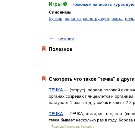
Игры ⚽
Поможем написать курсовую
Синонимы
:
бункер
,
воронка
,
менструация
,
охота
,
печь
течение
Полезное
Смотреть что такое "течка" в друг
ТЕЧКА
— (эструс), период половой активн
органах созревают яйцеклетки и организм 
наступает 1 раз в год, у собак и кошек 2
ТЕЧКА
— ТЕЧКА, течки, мн. нет, жен. (сп
течка бывает несколько раз в году. Корова
Толковый словарь Ушакова