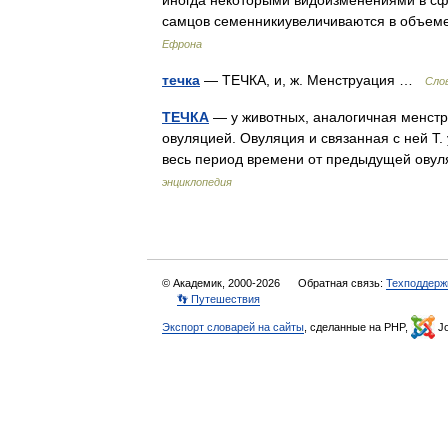
иногда некоторыми видоизменениями в сф
самцов семенникиувеличиваются в объем
Ефрона
течка
— ТЕЧКА, и, ж. Менструация …
Слов
ТЕЧКА
— у животных, аналогичная менстру
овуляцией. Овуляция и связанная с ней Т.
весь период времени от предыдущей ов
энциклопедия
© Академик, 2000-2026
Обратная связь:
Техподдерж
👣 Путешествия
Экспорт словарей на сайты
, сделанные на PHP,
Jo