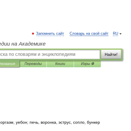
Запомнить сайт
Словарь на свой сайт
RU
едии на Академике
Найти!
лкования
Переводы
Книги
Игры ⚽
,
оргазм
,
уебон
;
печь
,
воронка
,
эструс
,
сопло
,
бункер