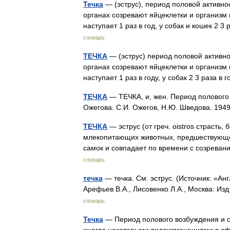
Течка
— (эструс), период половой активно
органах созревают яйцеклетки и организм 
наступает 1 раз в год, у собак и кошек 2
словарь
ТЕЧКА
— (эструс) период половой активно
органах созревают яйцеклетки и организм
наступает 1 раз в году, у собак 2 3 раза в
ТЕЧКА
— ТЕЧКА, и, жен. Период полового
Ожегова. С.И. Ожегов, Н.Ю. Шведова. 19
ТЕЧКА
— эструс (от греч. oistros страсть,
млекопитающих животных, предшествующее
самок и совпадает по времени с созрев
словарь
течка
— течка. См. эструс. (Источник: «Ан
Арефьев В.А., Лисовенко Л.А., Москва: Из
словарь.
Течка
— Период полового возбуждения и 