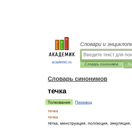
Словари и энциклоп
academic.ru
Словарь синонимов
То
Словарь синонимов
течка
Толкование
Перевод
течка
течка
тётка
,
менструация
,
поллюция
,
эякуляция