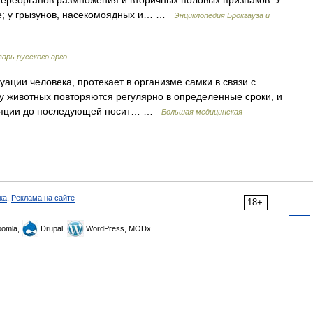
ереорганов размножения и вторичных половых признаков. У
е; у грызунов, насекомоядных и… …
Энциклопедия Брокгауза и
арь русского арго
ации человека, протекает в организме самки в связи с
 у животных повторяются регулярно в определенные сроки, и
уляции до последующей носит… …
Большая медицинская
ка
,
Реклама на сайте
18+
omla,
Drupal,
WordPress, MODx.