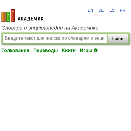
EN
DE
ES
FR
academic.ru
Словари и энциклопедии на Академике
Найти!
Толкования
Переводы
Книги
Игры ⚽