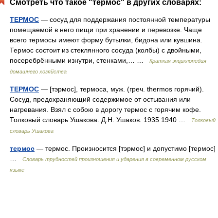
Смотреть что такое "термос" в других словарях:
ТЕРМОС
— сосуд для поддержания постоянной температуры
помещаемой в него пищи при хранении и перевозке. Чаще
всего термосы имеют форму бутылки, бидона или кувшина.
Термос состоит из стеклянного сосуда (колбы) с двойными,
посеребрёнными изнутри, стенками,… …
Краткая энциклопедия
домашнего хозяйства
ТЕРМОС
— [тэрмос], термоса, муж. (греч. thermos горячий).
Сосуд, предохраняющий содержимое от остывания или
нагревания. Взял с собою в дорогу термос с горячим кофе.
Толковый словарь Ушакова. Д.Н. Ушаков. 1935 1940 …
Толковый
словарь Ушакова
термос
— термос. Произносится [тэрмос] и допустимо [термос]
…
Словарь трудностей произношения и ударения в современном русском
языке