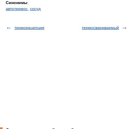
Синонимы
:
автотермос
,
сосуд
терморецепция
термосвариваемый