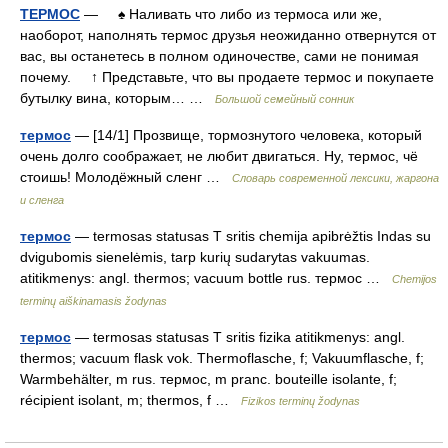
ТЕРМОС
— ♠ Наливать что либо из термоса или же,
наоборот, наполнять термос друзья неожиданно отвернутся от
вас, вы останетесь в полном одиночестве, сами не понимая
почему. ↑ Представьте, что вы продаете термос и покупаете
бутылку вина, которым… …
Большой семейный сонник
термос
— [14/1] Прозвище, тормознутого человека, который
очень долго соображает, не любит двигаться. Ну, термос, чё
стоишь! Молодёжный сленг …
Cловарь современной лексики, жаргона
и сленга
термос
— termosas statusas T sritis chemija apibrėžtis Indas su
dvigubomis sienelėmis, tarp kurių sudarytas vakuumas.
atitikmenys: angl. thermos; vacuum bottle rus. термос …
Chemijos
terminų aiškinamasis žodynas
термос
— termosas statusas T sritis fizika atitikmenys: angl.
thermos; vacuum flask vok. Thermoflasche, f; Vakuumflasche, f;
Warmbehälter, m rus. термос, m pranc. bouteille isolante, f;
récipient isolant, m; thermos, f …
Fizikos terminų žodynas