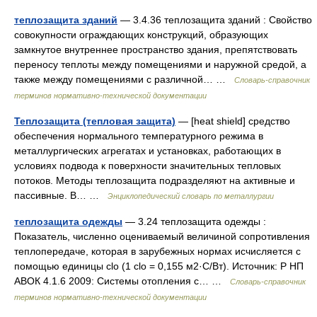
теплозащита зданий
— 3.4.36 теплозащита зданий : Свойство
совокупности ограждающих конструкций, образующих
замкнутое внутреннее пространство здания, препятствовать
переносу теплоты между помещениями и наружной средой, а
также между помещениями с различной… …
Словарь-справочник
терминов нормативно-технической документации
Теплозащита (тепловая защита)
— [heat shield] средство
обеспечения нормального температурного режима в
металлургических агрегатах и установках, работающих в
условиях подвода к поверхности значительных тепловых
потоков. Методы теплозащита подразделяют на активные и
пассивные. В… …
Энциклопедический словарь по металлургии
теплозащита одежды
— 3.24 теплозащита одежды :
Показатель, численно оцениваемый величиной сопротивления
теплопередаче, которая в зарубежных нормах исчисляется с
помощью единицы clo (1 clo = 0,155 м2·С/Вт). Источник: Р НП
АВОК 4.1.6 2009: Системы отопления с… …
Словарь-справочник
терминов нормативно-технической документации