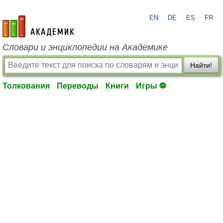
EN
DE
ES
FR
academic.ru
Словари и энциклопедии на Академике
Найти!
Толкования
Переводы
Книги
Игры ⚽