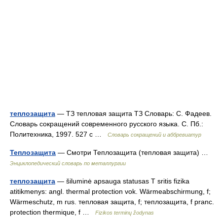
теплозащита
— ТЗ тепловая защита ТЗ Словарь: С. Фадеев.
Словарь сокращений современного русского языка. С. Пб.:
Политехника, 1997. 527 с …
Словарь сокращений и аббревиатур
Теплозащита
— Смотри Теплозащита (тепловая защита) …
Энциклопедический словарь по металлургии
теплозащита
— šiluminė apsauga statusas T sritis fizika
atitikmenys: angl. thermal protection vok. Wärmeabschirmung, f;
Wärmeschutz, m rus. тепловая защита, f; теплозащита, f pranc.
protection thermique, f …
Fizikos terminų žodynas