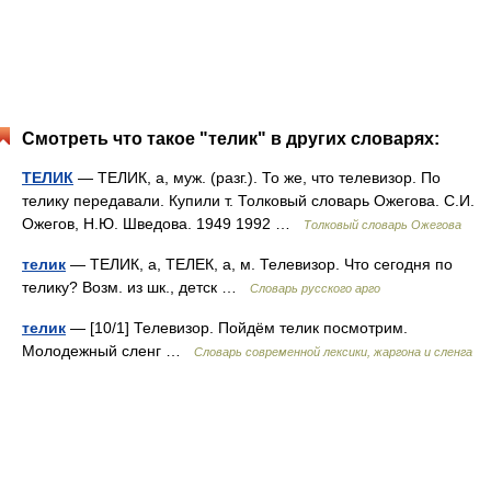
Смотреть что такое "телик" в других словарях:
ТЕЛИК
— ТЕЛИК, а, муж. (разг.). То же, что телевизор. По
телику передавали. Купили т. Толковый словарь Ожегова. С.И.
Ожегов, Н.Ю. Шведова. 1949 1992 …
Толковый словарь Ожегова
телик
— ТЕЛИК, а, ТЕЛЕК, а, м. Телевизор. Что сегодня по
телику? Возм. из шк., детск …
Словарь русского арго
телик
— [10/1] Телевизор. Пойдём телик посмотрим.
Молодежный сленг …
Cловарь современной лексики, жаргона и сленга