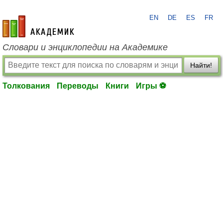
EN
DE
ES
FR
academic.ru
Словари и энциклопедии на Академике
Найти!
Толкования
Переводы
Книги
Игры ⚽