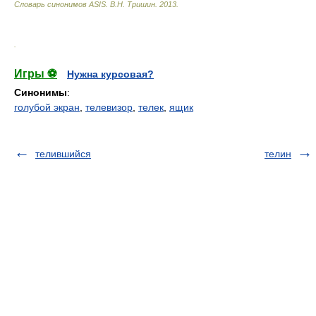
Словарь синонимов ASIS.
В.Н. Тришин
.
2013
.
.
Игры ⚽
Нужна курсовая?
Синонимы
:
голубой экран
,
телевизор
,
телек
,
ящик
телившийся
телин