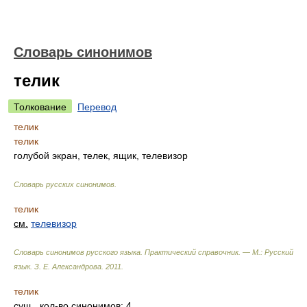
Словарь синонимов
телик
Толкование
Перевод
телик
телик
голубой экран, телек, ящик, телевизор
Словарь русских синонимов
.
телик
см.
телевизор
Словарь синонимов русского языка. Практический справочник. — М.: Русский
язык.
З. Е. Александрова
.
2011
.
телик
сущ.
, кол-во синонимов: 4