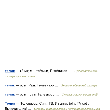
телик
— (2 м); мн. те/лики, Р. те/ликов …
Орфографический
словарь русского языка
телик
— а; м. Разг. Телевизор …
Энциклопедический словарь
телик
— а; м.; разг. Телевизор …
Словарь многих выражений
Телик
— Телевизор. Син.: ТВ. Из англ. telly, TV set .
Включителик! …
Словарь криминального и полукриминального мира