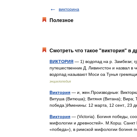
викторина
Полезное
Смотреть что такое "виктория" в д
ВИКТОРИЯ
— 1) водопад на р. Замбези; г
путешественник Д. Ливингстон и назвал в 
водопад называют Моси оа Тунья гремящ
энциклопедия
Виктория
— и, жен.Производные: Викторка;
Витуша (Витюша); Витяня (Витана); Вира; Т
победа.)Именины: 12 марта, 12 сент., 2
Виктория
— (Victoria). Богиня победы, со
мифологии и древностей». М.Корш. Санкт П
«победа»), в римской мифологии богин