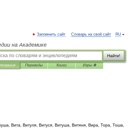
Запомнить сайт
Словарь на свой сайт
RU
едии на Академике
Найти!
лкования
Переводы
Книги
Игры ⚽
куша
,
Вита
,
Витуля
,
Витуся
,
Витуша
,
Витяня
,
Вира
,
Тора
,
Тоша
,