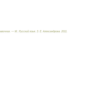
равочник
. —
М
.
:
Русский
язык
.
З
.
Е
.
Александрова
.
2011
.