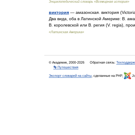
Энциклопедический словарь «Всемирная история»
виктория
— амазонская. виктория (Victor
Два вида, оба в Латинской Америке: В. ам
В. королевской или В. регия (V. regia), 
«Латинская Америка»
© Академик, 2000-2026
Обратная связь:
Техподдерж
👣 Путешествия
Экспорт словарей на сайты
, сделанные на PHP,
Jo