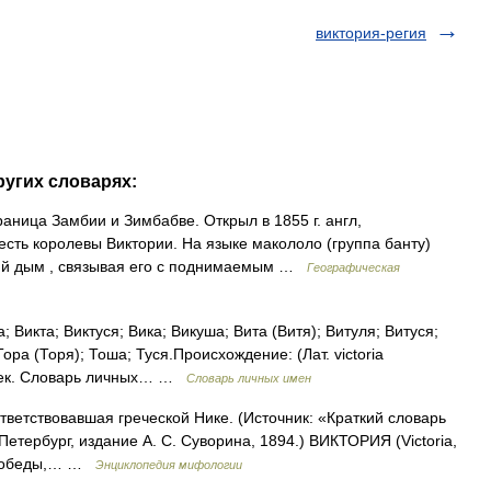
виктория-регия
ругих словарях:
раница Замбии и Зимбабве. Открыл в 1855 г. англ,
честь королевы Виктории. На языке макололо (группа банту)
ий дым , связывая его с поднимаемым …
Географическая
 Викта; Виктуся; Вика; Викуша; Вита (Витя); Витуля; Витуся;
ора (Торя); Тоша; Туся.Происхождение: (Лат. victoria
3 дек. Словарь личных… …
Словарь личных имен
ответствовавшая греческой Нике. (Источник: «Краткий словарь
етербург, издание А. С. Суворина, 1894.) ВИКТОРИЯ (Victoria,
я победы,… …
Энциклопедия мифологии