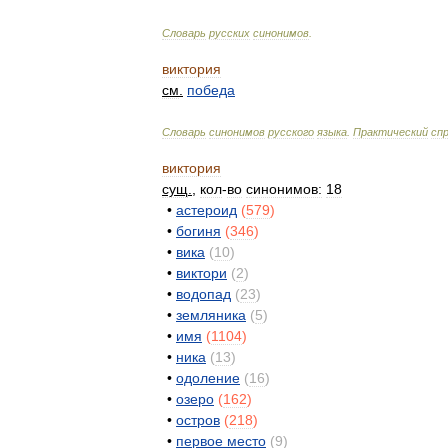
Словарь
русских
синонимов
.
виктория
см
.
победа
Словарь
синонимов
русского
языка
.
Практический
сп
виктория
сущ
.
,
кол
-
во
синонимов:
18
•
астероид
(
579
)
•
богиня
(
346
)
•
вика
(
10
)
•
виктори
(
2
)
•
водопад
(
23
)
•
земляника
(
5
)
•
имя
(
1104
)
•
ника
(
13
)
•
одоление
(
16
)
•
озеро
(
162
)
•
остров
(
218
)
•
первое
место
(
9
)