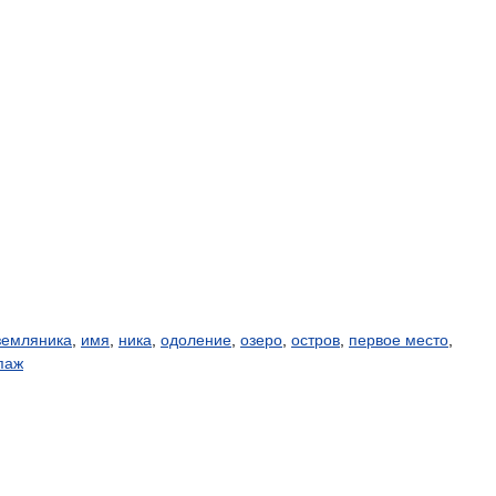
земляника
,
имя
,
ника
,
одоление
,
озеро
,
остров
,
первое место
,
паж