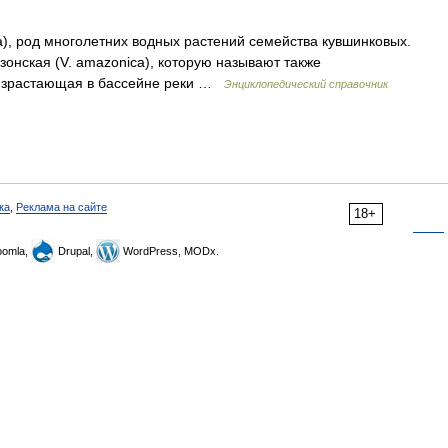
ia), род многолетних водных растений семейства кувшинковых.
азонская (V. amazonica), которую называют также
произрастающая в бассейне реки …
Энциклопедический справочник
ка
,
Реклама на сайте
18+
omla,
Drupal,
WordPress, MODx.