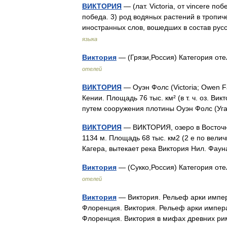
ВИКТОРИЯ
— (лат. Victoria, от vincere п
победа. 3) род водяных растений в тропич
иностранных слов, вошедших в состав рус
языка
Виктория
— (Грязи,Россия) Категория оте
отелей
ВИКТОРИЯ
— Оуэн Фолс (Victoria; Owen F
Кении. Площадь 76 тыс. км² (в т. ч. оз. Ви
путем сооружения плотины Оуэн Фолс (У
ВИКТОРИЯ
— ВИКТОРИЯ, озеро в Восточно
1134 м. Площадь 68 тыс. км2 (2 е по вели
Кагера, вытекает река Виктория Нил. Фа
Виктория
— (Сукко,Россия) Категория от
отелей
Виктория
— Виктория. Рельеф арки импер
Флоренция. Виктория. Рельеф арки импера
Флоренция. Виктория в мифах древних р