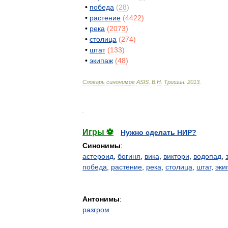
•
победа
(
28
)
•
растение
(
4422
)
•
река
(
2073
)
•
столица
(
274
)
•
штат
(
133
)
•
экипаж
(
48
)
Словарь
синонимов
ASIS
.
В
.
Н
.
Тришин
.
2013
.
.
Игры ⚽
Нужно сделать НИР?
Синонимы
:
астероид
,
богиня
,
вика
,
виктори
,
водопад
,
победа
,
растение
,
река
,
столица
,
штат
,
эки
Антонимы
:
разгром