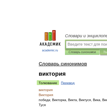
Словари и энциклоп
academic.ru
Словарь синонимов
То
Словарь синонимов
виктория
Толкование
Перевод
виктория
Виктория
победа
;
Викторка
,
Викта
,
Виктуся
,
Вика
,
Ви
Туся