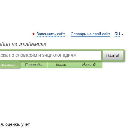
Запомнить сайт
Словарь на свой сайт
RU
едии на Академике
Найти!
лкования
Переводы
Книги
Игры ⚽
ия
,
оценка
,
учет