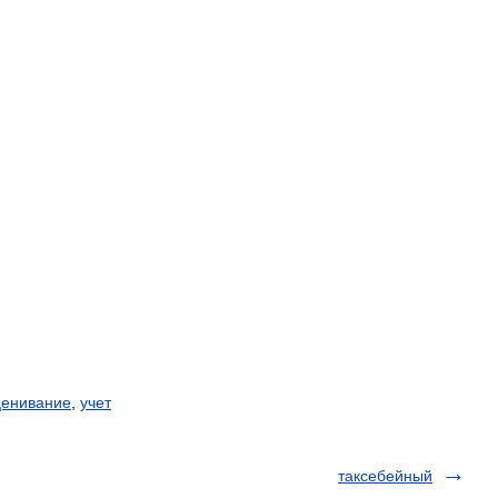
ценивание
,
учет
таксебейный