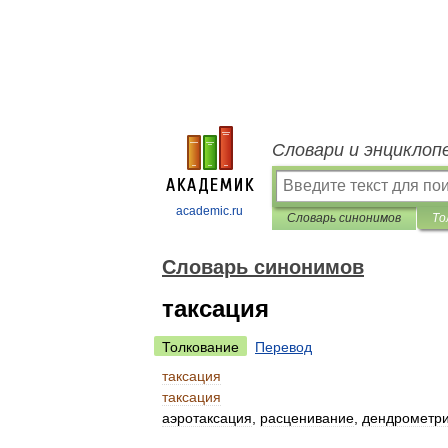
Словари и энциклоп
academic.ru
Словарь синонимов
То
Словарь синонимов
таксация
Толкование
Перевод
таксация
таксация
аэротаксация
,
расценивание
,
дендрометр