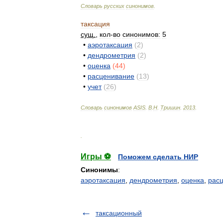
Словарь
русских
синонимов
.
таксация
сущ
.
,
кол
-
во
синонимов:
5
•
аэротаксация
(
2
)
•
дендрометрия
(
2
)
•
оценка
(
44
)
•
расценивание
(
13
)
•
учет
(
26
)
Словарь
синонимов
ASIS
.
В
.
Н
.
Тришин
.
2013
.
.
Игры ⚽
Поможем сделать НИР
Синонимы
:
аэротаксация
,
дендрометрия
,
оценка
,
рас
таксационный