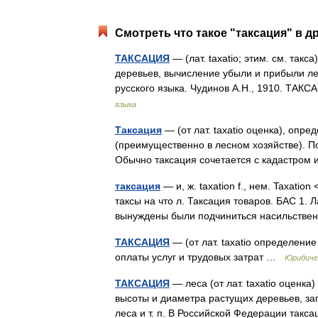
Смотреть что такое "таксация" в д
ТАКСАЦИЯ
— (лат. taxatio; этим. см. так
деревьев, вычисление убыли и прибыли ле
русского языка. Чудинов А.Н., 1910. Т
языка
Таксация
— (от лат. taxatio оценка), опр
(преимущественно в лесном хозяйстве). По
Обычно таксация сочетается с кадастром
таксация
— и, ж. taxation f., нем. Taxation
таксы на что л. Таксация товаров. БАС 1. 
вынуждены были подчиниться насильств
ТАКСАЦИЯ
— (от лат. taxatio определение
оплаты услуг и трудовых затрат …
Юридиче
ТАКСАЦИЯ
— леса (от лат. taxatio оценка
высоты и диаметра растущих деревьев, за
леса и т. п. В Российской Федерации та