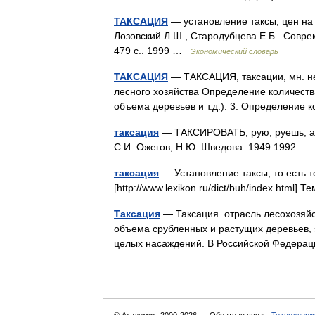
ТАКСАЦИЯ
— установление таксы, цен на 
Лозовский Л.Ш., Стародубцева Е.Б.. Совре
479 с.. 1999 …
Экономический словарь
ТАКСАЦИЯ
— ТАКСАЦИЯ, таксации, мн. нет,
лесного хозяйства Определение количеств
объема деревьев и т.д.). 3. Определени
таксация
— ТАКСИРОВАТЬ, рую, руешь; анны
С.И. Ожегов, Н.Ю. Шведова. 1949 1992 
таксация
— Установление таксы, то есть т
[http://www.lexikon.ru/dict/buh/index.html
Таксация
— Таксация отрасль лесохозяй
объема срубленных и растущих деревьев, 
целых насаждений. В Российской Федер