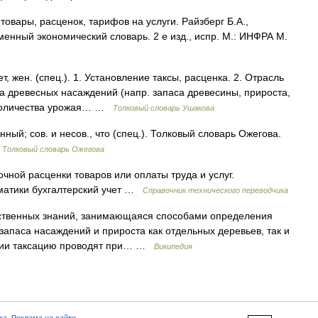
товары, расценок, тарифов на услуги. Райзберг Б.А.,
менный экономический словарь. 2 е изд., испр. М.: ИНФРА М.
 жен. (спец.). 1. Установление таксы, расценка. 2. Отрасль
а древесных насаждений (напр. запаса древесины, прироста,
е количества урожая… …
Толковый словарь Ушакова
й; сов. и несов., что (спец.). Толковый словарь Ожегова.
…
Толковый словарь Ожегова
очной расценки товаров или оплаты труда и услуг.
] Тематики бухгалтерский учет …
Справочник технического переводчика
ственных знаний, занимающаяся способами определения
запаса насаждений и прироста как отдельных деревьев, так и
ации таксацию проводят при… …
Википедия