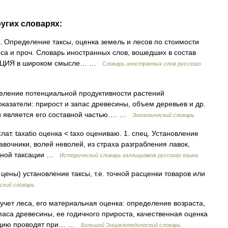
ругих словарях:
са). Определение таксы, оценка земель и лесов по стоимости
са и проч. Словарь иностранных слов, вошедших в состав
АКСАЦИЯ в широком смысле… …
Словарь иностранных слов русского
еделение потенциальной продуктивности растений
казатели: прирост и запас древесины, объем деревьев и др.
 и является его составной частью.… …
Экологический словарь
 <лат. taxatio оценка < taxo оцениваю. 1. спец. Установление
Лавочники, волей неволей, из страха разграбления лавок,
енной таксации …
Исторический словарь галлицизмов русского языка
 цены) установление таксы, т.е. точной расценки товаров или
ский словарь
) учет леса, его материальная оценка: определение возраста,
паса древесины, ее годичного прироста, качественная оценка
ксацию проводят при… …
Большой Энциклопедический словарь