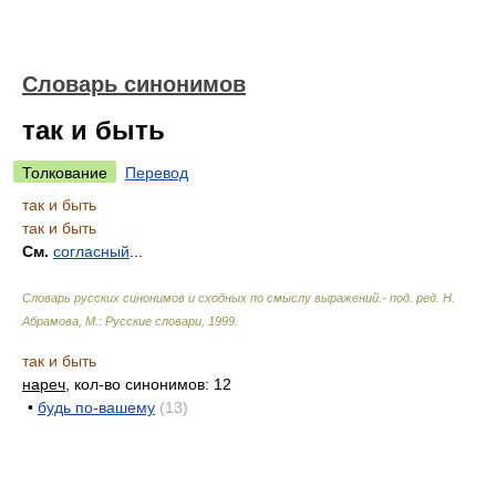
Словарь синонимов
так и быть
Толкование
Перевод
так и быть
так и быть
См.
согласный
...
Словарь русских синонимов и сходных по смыслу выражений.- под. ред. Н.
Абрамова, М.: Русские словари
,
1999
.
так и быть
нареч
, кол-во синонимов: 12
•
будь по-вашему
(13)