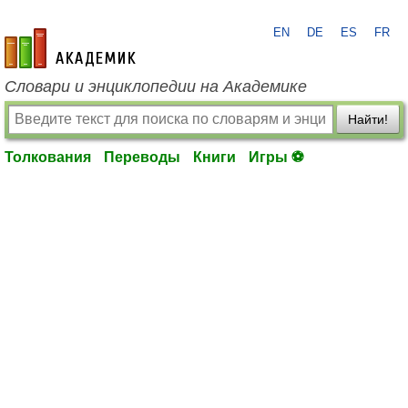
EN
DE
ES
FR
academic.ru
Словари и энциклопедии на Академике
Найти!
Толкования
Переводы
Книги
Игры ⚽