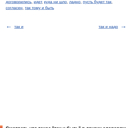
договорились
,
идет
,
куда ни шло
,
ладно
,
пусть будет так
,
согласен
,
так тому и быть
так и
так и надо