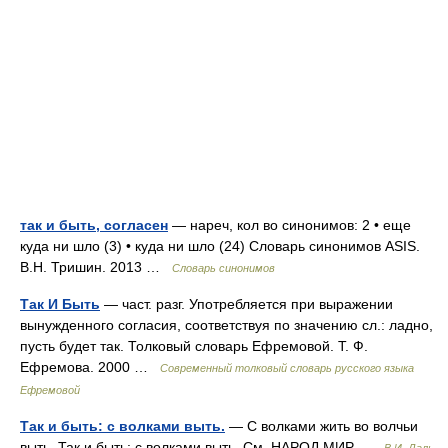
так и быть, согласен
— нареч, кол во синонимов: 2 • еще
куда ни шло (3) • куда ни шло (24) Словарь синонимов ASIS.
В.Н. Тришин. 2013 …
Словарь синонимов
Так И Быть
— част. разг. Употребляется при выражении
вынужденного согласия, соответствуя по значению сл.: ладно,
пусть будет так. Толковый словарь Ефремовой. Т. Ф.
Ефремова. 2000 …
Современный толковый словарь русского языка
Ефремовой
Так и быть: с волками выть.
— С волками жить во волчьи
выть. Так и быть: с волками выть. См. НАРОД МИР …