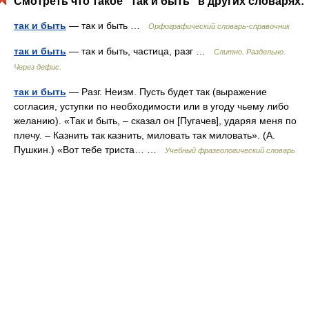
Смотреть что такое "так и быть" в других словарях:
так и быть
— так и быть …
Орфографический словарь-справочник
так и быть
— так и быть, частица, разг …
Слитно. Раздельно.
Через дефис.
так и быть
— Разг. Неизм. Пусть будет так (выражение
согласия, уступки по необходимости или в угоду чьему либо
желанию). «Так и быть, – сказал он [Пугачев], ударяя меня по
плечу. – Казнить так казнить, миловать так миловать». (А.
Пушкин.) «Вот тебе триста… …
Учебный фразеологический словарь