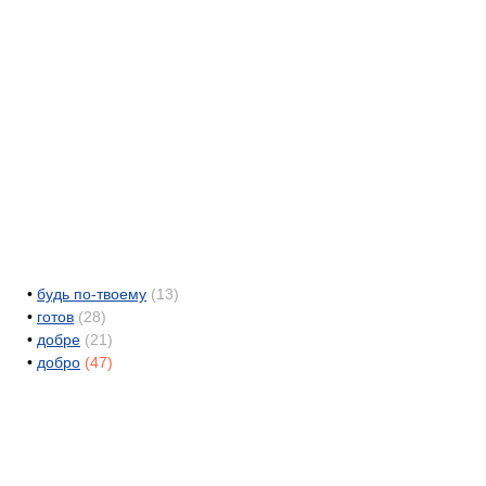
•
будь по-твоему
(13)
•
готов
(28)
•
добре
(21)
•
добро
(47)