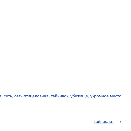
а
,
сеть
,
сеть птицеловная
,
тайничок
,
убежище
,
укромное место
,
тайниолит