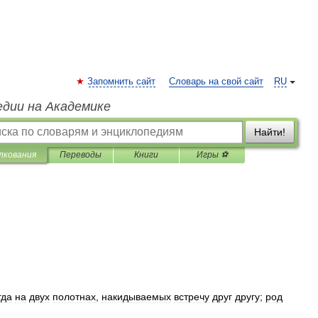
Запомнить сайт
Словарь на свой сайт
RU
едии на Академике
Найти!
лкования
Переводы
Книги
Игры ⚽
гда
на
двух
полотнах
,
накидываемых
встречу
друг
другу
;
род