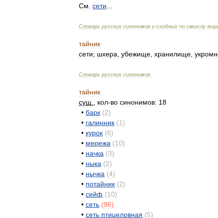
См
.
сети
...
Словарь
русских
синонимов
и
сходных
по
смыслу
выр
тайник
сети
;
шхера
,
убежище
,
хранилище
,
укромн
Словарь
русских
синонимов
.
тайник
сущ
.
,
кол
-
во
синонимов:
18
•
барк
(
2
)
•
галинник
(
1
)
•
курок
(
6
)
•
мережа
(
10
)
•
начка
(
3
)
•
ныка
(
2
)
•
нычка
(
4
)
•
потайник
(
2
)
•
сейф
(
10
)
•
сеть
(
96
)
•
сеть
птицеловная
(
5
)