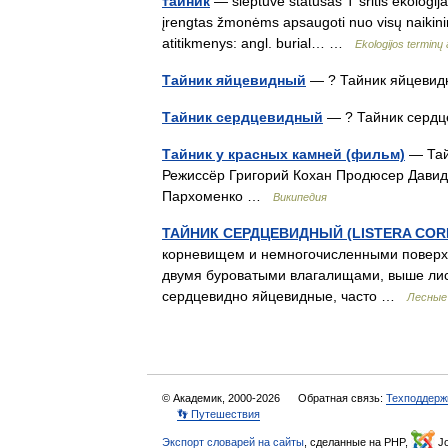
тайник
— slėptuvė statusas T sritis ekologija 
įrengtas žmonėms apsaugoti nuo visų naikinimo
atitikmenys: angl. burial… …
Ekologijos terminų
Тайник яйцевидный
— ? Тайник яйцев
Тайник сердцевидный
— ? Тайник сер
Тайник у красных камней (фильм)
— Тайн
Режиссёр Григорий Кохан Продюсер Давид
Пархоменко …
Википедия
ТАЙНИК СЕРДЦЕВИДНЫЙ (LISTERA CORDAT
корневищем и немногочисленными поверхн
двумя буроватыми влагалищами, выше лист
сердцевидно яйцевидные, часто …
Лесные
© Академик, 2000-2026
Обратная связь:
Техподдерж
👣 Путешествия
Экспорт словарей на сайты
, сделанные на PHP,
Jo