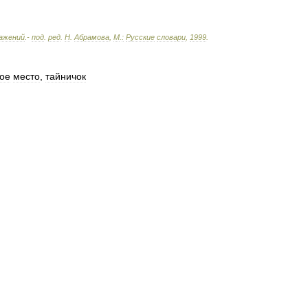
ажений
.-
под
.
ред
.
Н
.
Абрамова
,
М
.
:
Русские
словари
,
1999
.
ое
место
,
тайничок