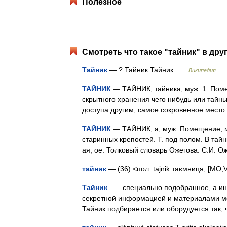
Полезное
Смотреть что такое "тайник" в дру
Тайник
— ? Тайник Тайник …
Википедия
ТАЙНИК
— ТАЙНИК, тайника, муж. 1. Пом
скрытного хранения чего нибудь или тайным
доступа другим, самое сокровенное мест
ТАЙНИК
— ТАЙНИК, а, муж. Помещение, 
старинных крепостей. Т. под полом. В тайни
ая, ое. Толковый словарь Ожегова. С.И.
тайник
— (36) <пол. tajnik таємниця; [MО
Тайник
— специально подобранное, а ино
секретной информацией и материалами меж
Тайник подбирается или оборудуется так