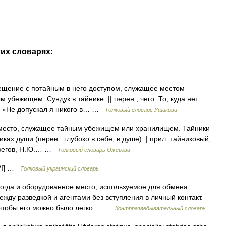
гих словарях:
ещение с потайным в него доступом, служащее местом
 убежищем. Сундук в тайнике. || перен., чего. То, куда нет
о. «Не допускал я никого в… …
Толковый словарь Ушакова
место, служащее тайным убежищем или хранилищем. Тайники
ках души (перен.: глубоко в себе, в душе). | прил. тайниковый,
 Ожегов, Н.Ю.… …
Толковый словарь Ожегова
,VI] …
Толковый украинский словарь
гда и оборудованное место, используемое для обмена
ду разведкой и агентами без вступления в личный контакт.
, чтобы его можно было легко… …
Контрразведывательный словарь