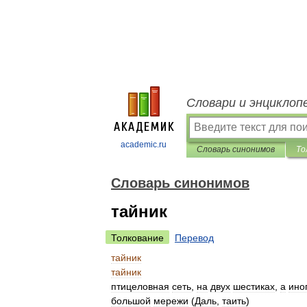
Словари и энциклоп
academic.ru
Словарь синонимов
То
Словарь синонимов
тайник
Толкование
Перевод
тайник
тайник
птицеловная
сеть
,
на
двух
шестиках
,
а
ино
большой
мережи
(
Даль
,
таить
)