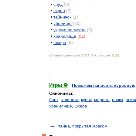
•
спуд
(
8
)
•
схрон
(
2
)
•
тайничок
(
1
)
•
убежище
(
30
)
•
укромное
место
(
3
)
•
хранилище
(
82
)
•
шхера
(
5
)
Словарь
синонимов
ASIS
.
В
.
Н
.
Тришин
.
2013
.
.
Игры ⚽
Поможем написать курсовую
Синонимы
:
барк
,
галинник
,
курок
,
мережа
,
начка
,
нычк
хранилище
,
шхера
тайна, покрытая мраком