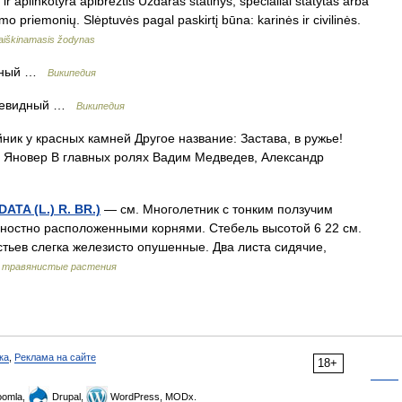
ir aplinkotyra apibrėžtis Uždaras statinys, specialiai statytas arba
 priemonių. Slėptuvės pagal paskirtį būna: karinės ir civilinės.
 aiškinamasis žodynas
идный …
Википедия
дцевидный …
Википедия
ик у красных камней Другое название: Застава, в ружье!
 Яновер В главных ролях Вадим Медведев, Александр
A (L.) R. BR.)
— см. Многолетник с тонким ползучим
остно расположенными корнями. Стебель высотой 6 22 см.
ьев слегка железисто опушенные. Два листа сидячие,
 травянистые растения
ка
,
Реклама на сайте
18+
omla,
Drupal,
WordPress, MODx.