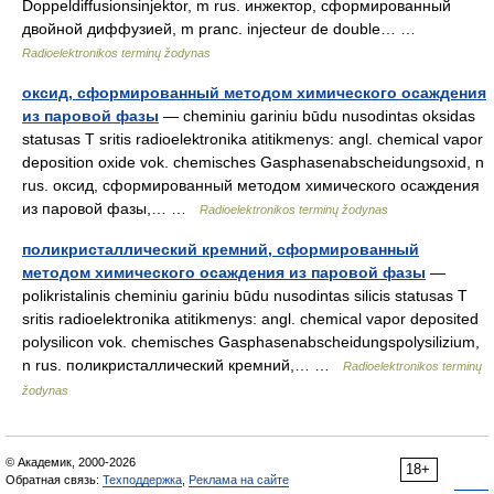
Doppeldiffusionsinjektor, m rus. инжектор, сформированный
двойной диффузией, m pranc. injecteur de double… …
Radioelektronikos terminų žodynas
оксид, сформированный методом химического осаждения
из паровой фазы
— cheminiu gariniu būdu nusodintas oksidas
statusas T sritis radioelektronika atitikmenys: angl. chemical vapor
deposition oxide vok. chemisches Gasphasenabscheidungsoxid, n
rus. оксид, сформированный методом химического осаждения
из паровой фазы,… …
Radioelektronikos terminų žodynas
поликристаллический кремний, сформированный
методом химического осаждения из паровой фазы
—
polikristalinis cheminiu gariniu būdu nusodintas silicis statusas T
sritis radioelektronika atitikmenys: angl. chemical vapor deposited
polysilicon vok. chemisches Gasphasenabscheidungspolysilizium,
n rus. поликристаллический кремний,… …
Radioelektronikos terminų
žodynas
© Академик, 2000-2026
18+
Обратная связь:
Техподдержка
,
Реклама на сайте