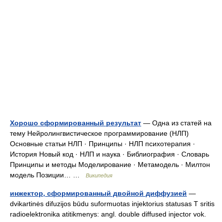
Хорошо сформированный результат
— Одна из статей на
тему Нейролингвистическое программирование (НЛП)
Основные статьи НЛП · Принципы · НЛП психотерапия ·
История Новый код · НЛП и наука · Библиография · Словарь
Принципы и методы Моделирование · Метамодель · Милтон
модель Позиции… …
Википедия
инжектор, сформированный двойной диффузией
—
dvikartinės difuzijos būdu suformuotas injektorius statusas T sritis
radioelektronika atitikmenys: angl. double diffused injector vok.