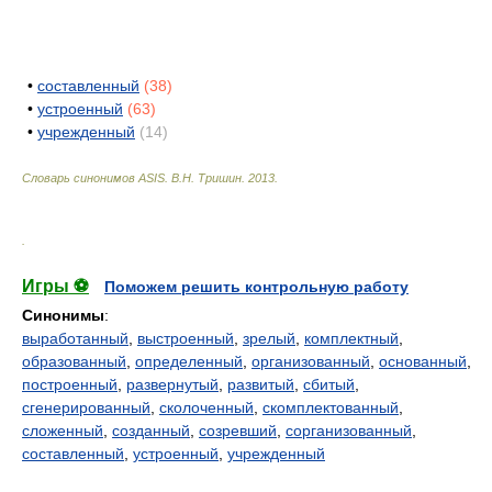
•
составленный
(38)
•
устроенный
(63)
•
учрежденный
(14)
Словарь синонимов ASIS.
В.Н. Тришин
.
2013
.
.
Игры ⚽
Поможем решить контрольную работу
Синонимы
:
выработанный
,
выстроенный
,
зрелый
,
комплектный
,
образованный
,
определенный
,
организованный
,
основанный
,
построенный
,
развернутый
,
развитый
,
сбитый
,
сгенерированный
,
сколоченный
,
скомплектованный
,
сложенный
,
созданный
,
созревший
,
сорганизованный
,
составленный
,
устроенный
,
учрежденный