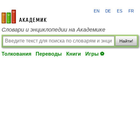
EN
DE
ES
FR
academic.ru
Словари и энциклопедии на Академике
Найти!
Толкования
Переводы
Книги
Игры ⚽