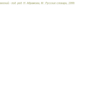
ажений
.-
под
.
ред
.
Н
.
Абрамова
,
М
.
:
Русские
словари
,
1999
.