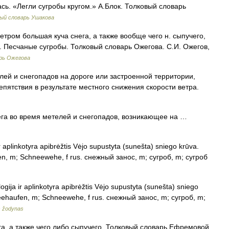
сь. «Легли сугробы кругом.» А.Блок. Толковый словарь
ый словарь Ушакова
тром большая куча снега, а также вообще чего н. сыпучего,
. Песчаные сугробы. Толковый словарь Ожегова. С.И. Ожегов,
рь Ожегова
ей и снегопадов на дороге или застроенной территории,
пятствия в результате местного снижения скорости ветра.
га во время метелей и снегопадов, возникающее на …
r aplinkotyra apibrėžtis Vėjo supustyta (sunešta) sniego krūva.
fen, m; Schneewehe, f rus. снежный занос, m; сугроб, m; сугроб
ogija ir aplinkotyra apibrėžtis Vėjo supustyta (sunešta) sniego
hneehaufen, m; Schneewehe, f rus. снежный занос, m; сугроб, m;
is žodynas
а, а также чего либо сыпучего. Толковый словарь Ефремовой.