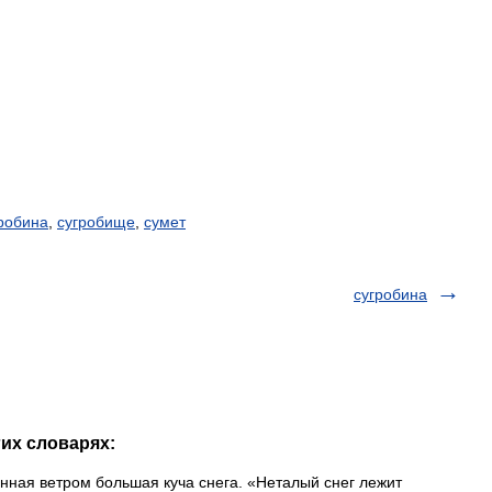
робина
,
сугробище
,
сумет
сугробина
гих словарях:
ная ветром большая куча снега. «Неталый снег лежит