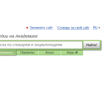
Запомнить сайт
Словарь на свой сайт
RU
едии на Академике
Найти!
лкования
Переводы
Книги
Игры ⚽