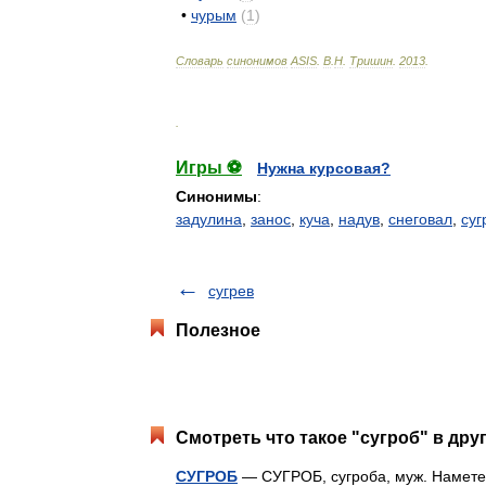
•
чурым
(
1
)
Словарь
синонимов
ASIS
.
В
.
Н
.
Тришин
.
2013
.
.
Игры ⚽
Нужна курсовая?
Синонимы
:
задулина
,
занос
,
куча
,
надув
,
снеговал
,
суг
сугрев
Полезное
Смотреть что такое "сугроб" в дру
СУГРОБ
— СУГРОБ, сугроба, муж. Наметен