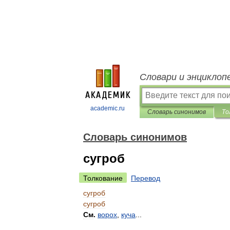
Словари и энциклоп
academic.ru
Словарь синонимов
То
Словарь синонимов
сугроб
Толкование
Перевод
сугроб
сугроб
См
.
ворох
,
куча
...