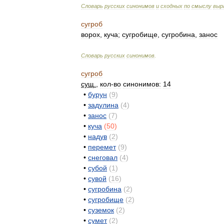
Словарь
русских
синонимов
и
сходных
по
смыслу
выр
сугроб
ворох
,
куча
;
сугробище
,
сугробина
,
занос
Словарь
русских
синонимов
.
сугроб
сущ
.
,
кол
-
во
синонимов:
14
•
бурун
(
9
)
•
задулина
(
4
)
•
занос
(
7
)
•
куча
(
50
)
•
надув
(
2
)
•
перемет
(
9
)
•
снеговал
(
4
)
•
субой
(
1
)
•
сувой
(
16
)
•
сугробина
(
2
)
•
сугробище
(
2
)
•
суземок
(
2
)
•
сумет
(
2
)