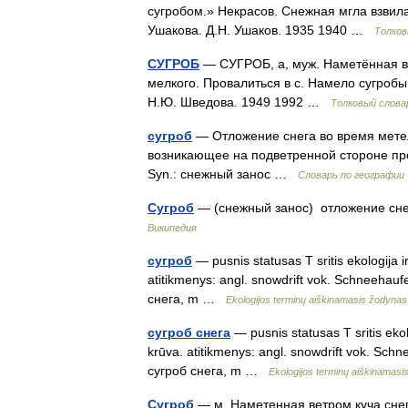
сугробом.» Некрасов. Снежная мгла взвила
Ушакова. Д.Н. Ушаков. 1935 1940 …
Толков
СУГРОБ
— СУГРОБ, а, муж. Наметённая ве
мелкого. Провалиться в с. Намело сугробы
Н.Ю. Шведова. 1949 1992 …
Толковый слова
сугроб
— Отложение снега во время метел
возникающее на подветренной стороне пре
Syn.: снежный занос …
Словарь по географии
Сугроб
— (снежный занос) отложение сне
Википедия
сугроб
— pusnis statusas T sritis ekologija i
atitikmenys: angl. snowdrift vok. Schneehau
снега, m …
Ekologijos terminų aiškinamasis žodynas
сугроб снега
— pusnis statusas T sritis ekol
krūva. atitikmenys: angl. snowdrift vok. Sc
сугроб снега, m …
Ekologijos terminų aiškinamas
Сугроб
— м. Наметенная ветром куча снег