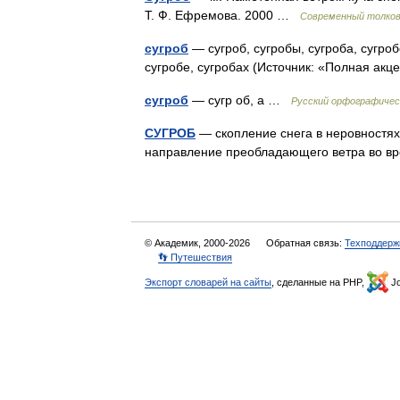
Т. Ф. Ефремова. 2000 …
Современный толков
сугроб
— сугроб, сугробы, сугроба, сугроб
сугробе, сугробах (Источник: «Полная ак
сугроб
— сугр об, а …
Русский орфографичес
СУГРОБ
— скопление снега в неровностя
направление преобладающего ветра во в
© Академик, 2000-2026
Обратная связь:
Техподдерж
👣 Путешествия
Экспорт словарей на сайты
, сделанные на PHP,
Jo