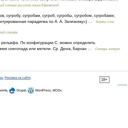
ый словарь русского языка Ефремовой
ов, сугробу, сугробам, сугроб, сугробы, сугробом, сугробами,
центуированная парадигма по А. А. Зализняку») …
Формы слов
кий словарь
х рельефа. По конфигурации С. можно определить
ремя снегопада или метели. Ср. Дюна, Бархан …
Словарь ветров
ка
,
Реклама на сайте
18+
omla,
Drupal,
WordPress, MODx.