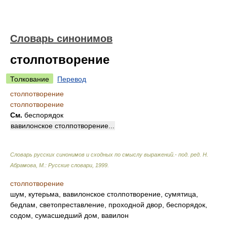
Словарь синонимов
столпотворение
Толкование
Перевод
столпотворение
столпотворение
См.
беспорядок
вавилонское столпотворение...
Словарь русских синонимов и сходных по смыслу выражений.- под. ред. Н.
Абрамова, М.: Русские словари
,
1999
.
столпотворение
шум, кутерьма, вавилонское столпотворение, сумятица,
бедлам, светопреставление, проходной двор, беспорядок,
содом, сумасшедший дом, вавилон