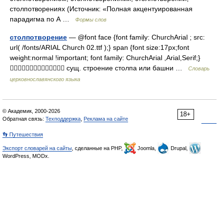
столпотворениях (Источник: «Полная акцентуированная
парадигма по А …
Формы слов
столпотворение
— @font face {font family: ChurchArial ; src:
url( /fonts/ARIAL Church 02.ttf );} span {font size:17px;font
weight:normal !important; font family: ChurchArial ,Arial,Serif;}
 сущ. строение столпа или башни …
Словарь
церковнославянского языка
© Академик, 2000-2026
18+
Обратная связь:
Техподдержка
,
Реклама на сайте
👣 Путешествия
Экспорт словарей на сайты
, сделанные на PHP,
Joomla,
Drupal,
WordPress, MODx.