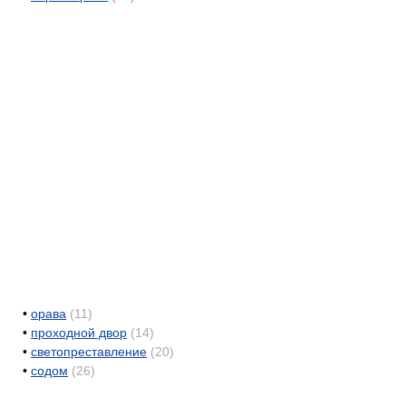
•
орава
(11)
•
проходной двор
(14)
•
светопреставление
(20)
•
содом
(26)