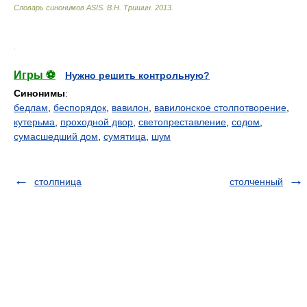
Словарь синонимов ASIS.
В.Н. Тришин
.
2013
.
.
Игры ⚽
Нужно решить контрольную?
Синонимы
:
бедлам
,
беспорядок
,
вавилон
,
вавилонское столпотворение
,
кутерьма
,
проходной двор
,
светопреставление
,
содом
,
сумасшедший дом
,
сумятица
,
шум
столпница
столченный