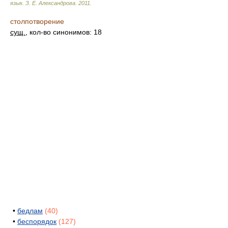
язык.
З. Е. Александрова
.
2011
.
столпотворение
сущ.
, кол-во синонимов: 18
•
бедлам
(40)
•
беспорядок
(127)