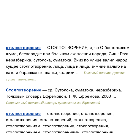
столпотворение
— СТОЛПОТВОРЕНИЕ, я, ср О бестолковом
шуме, беспорядке при большом скоплении народа; Син.: Разг.
неразбериха, сутолока, суматоха. Вниз по улице валил народ,
сущее столпотворение, лица, лица и лица, зимние пальто на
вате и барашковые шапки, старики …
Толковый словарь русских
существительных
Столпотворение
— ср. Сутолока, суматоха, неразбериха.
Толковый словарь Ефремовой. Т. Ф. Ефремова. 2000 …
Современный толковый словарь русского языка Ефремовой
столпотворение
— столпотворение, столпотворения,
столпотворения, столпотворений, столпотворению,
столпотворениям, столпотворение, столпотворения,
столпотворением, столпотворениями, столпотворении,