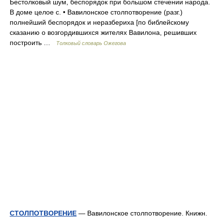
Бестолковый шум, беспорядок при большом стечении народа.
В доме целое с. • Вавилонское столпотворение (разг.)
полнейший беспорядок и неразбериха [по библейскому
сказанию о возгордившихся жителях Вавилона, решивших
построить …
Толковый словарь Ожегова
СТОЛПОТВОРЕНИЕ
— Вавилонское столпотворение. Книжн.