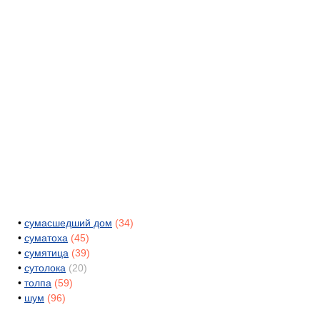
•
сумасшедший дом
(34)
•
суматоха
(45)
•
сумятица
(39)
•
сутолока
(20)
•
толпа
(59)
•
шум
(96)