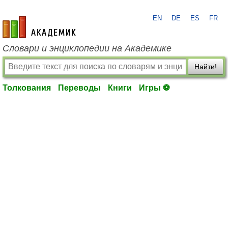
EN
DE
ES
FR
academic.ru
Словари и энциклопедии на Академике
Найти!
Толкования
Переводы
Книги
Игры ⚽