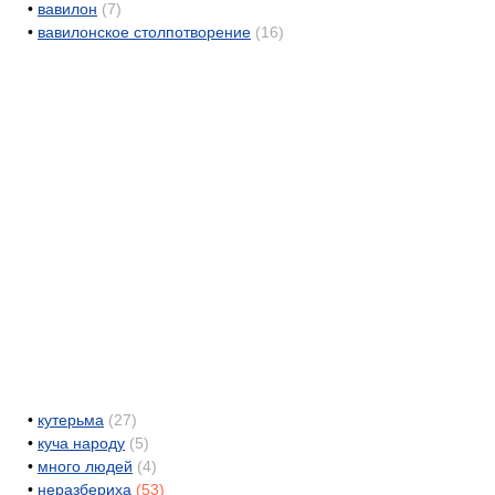
•
вавилон
(7)
•
вавилонское столпотворение
(16)
•
кутерьма
(27)
•
куча народу
(5)
•
много людей
(4)
•
неразбериха
(53)