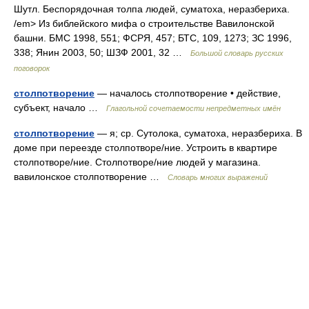
Шутл. Беспорядочная толпа людей, суматоха, неразбериха.
/em> Из библейского мифа о строительстве Вавилонской
башни. БМС 1998, 551; ФСРЯ, 457; БТС, 109, 1273; ЗС 1996,
338; Янин 2003, 50; ШЗФ 2001, 32 …
Большой словарь русских
поговорок
столпотворение
— началось столпотворение • действие,
субъект, начало …
Глагольной сочетаемости непредметных имён
столпотворение
— я; ср. Сутолока, суматоха, неразбериха. В
доме при переезде столпотворе/ние. Устроить в квартире
столпотворе/ние. Столпотворе/ние людей у магазина.
вавилонское столпотворение …
Словарь многих выражений