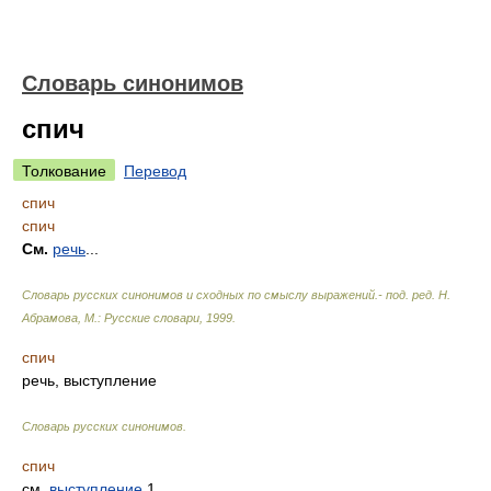
Словарь синонимов
спич
Толкование
Перевод
спич
спич
См.
речь
...
Словарь русских синонимов и сходных по смыслу выражений.- под. ред. Н.
Абрамова, М.: Русские словари
,
1999
.
спич
речь, выступление
Словарь русских синонимов
.
спич
см.
выступление
1