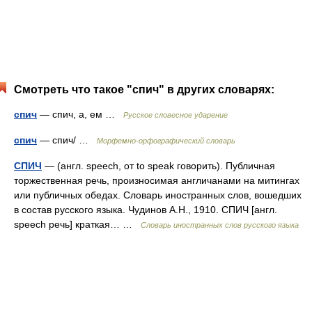
Смотреть что такое "спич" в других словарях:
спич
— спич, а, ем …
Русское словесное ударение
спич
— спич/ …
Морфемно-орфографический словарь
СПИЧ
— (англ. speech, от to speak говорить). Публичная
торжественная речь, произносимая англичанами на митингах
или публичных обедах. Словарь иностранных слов, вошедших
в состав русского языка. Чудинов А.Н., 1910. СПИЧ [англ.
speech речь] краткая… …
Словарь иностранных слов русского языка