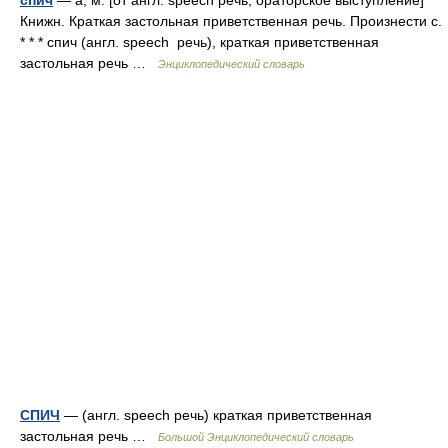
спич
— а; м. [от англ. speech речь, ораторское выступление]
Книжн. Краткая застольная приветственная речь. Произнести с.
* * * спич (англ. speech речь), краткая приветственная
застольная речь …
Энциклопедический словарь
СПИЧ
— (англ. speech речь) краткая приветственная
застольная речь …
Большой Энциклопедический словарь