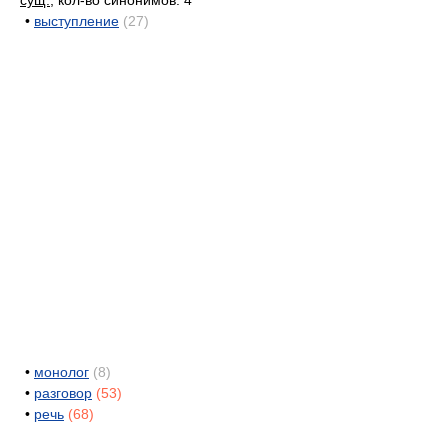
сущ.
, кол-во синонимов: 4
•
выступление
(27)
•
монолог
(8)
•
разговор
(53)
•
речь
(68)