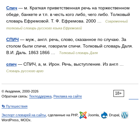
Спич
— м. Краткая приветственная речь на торжественном
обеде, банкете и т.п. в честь кого либо, чего либо. Толковый
словарь Ефремовой. Т. Ф. Ефремова. 2000 …
Современный
толковый словарь русского языка Ефремовой
СПИЧ
— муж., англ. речь, слово, сказанное по случаю. За
столом были спичи, говорили спичи. Толковый словарь Даля.
В.И. Даль. 1863 1866 …
Толковый словарь Даля
спич
— СПИЧ, а, м. Ирон. Речь, выступление. Из англ …
Словарь русского арго
© Академик, 2000-2026
18+
Обратная связь:
Техподдержка
,
Реклама на сайте
👣 Путешествия
Экспорт словарей на сайты
, сделанные на PHP,
Joomla,
Drupal,
WordPress, MODx.