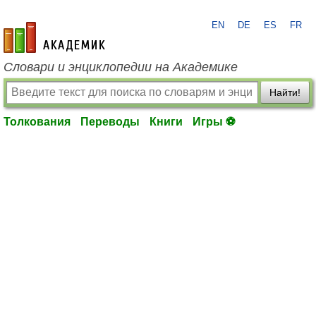
EN
DE
ES
FR
academic.ru
Словари и энциклопедии на Академике
Найти!
Толкования
Переводы
Книги
Игры ⚽