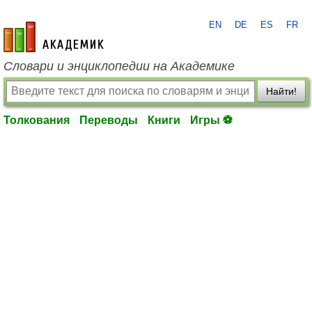
EN
DE
ES
FR
academic.ru
Словари и энциклопедии на Академике
Найти!
Толкования
Переводы
Книги
Игры ⚽