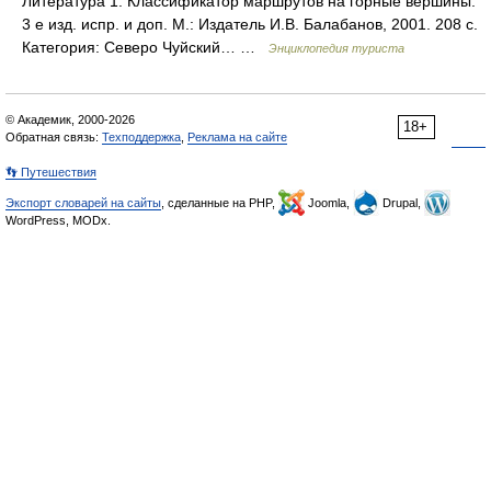
Литература 1. Классификатор маршрутов на горные вершины.
3 е изд. испр. и доп. М.: Издатель И.В. Балабанов, 2001. 208 с.
Категория: Северо Чуйский… …
Энциклопедия туриста
© Академик, 2000-2026
18+
Обратная связь:
Техподдержка
,
Реклама на сайте
👣 Путешествия
Экспорт словарей на сайты
, сделанные на PHP,
Joomla,
Drupal,
WordPress, MODx.