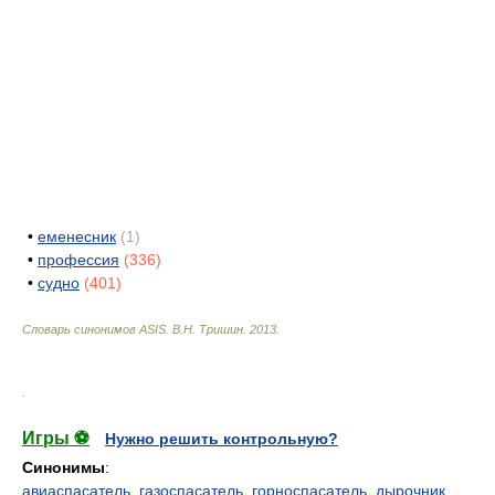
•
еменесник
(1)
•
профессия
(336)
•
судно
(401)
Словарь синонимов ASIS.
В.Н. Тришин
.
2013
.
.
Игры ⚽
Нужно решить контрольную?
Синонимы
:
авиаспасатель
,
газоспасатель
,
горноспасатель
,
дырочник
,