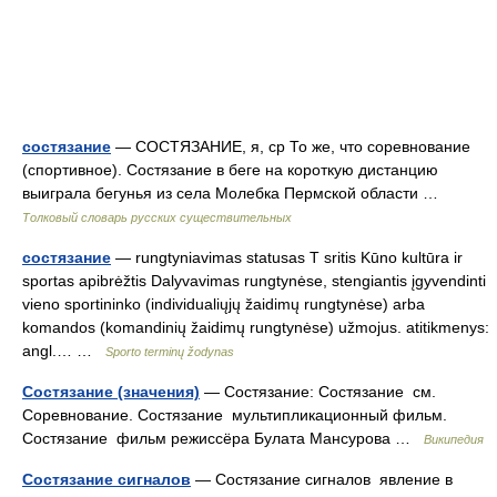
состязание
— СОСТЯЗАНИЕ, я, ср То же, что соревнование
(спортивное). Состязание в беге на короткую дистанцию
выиграла бегунья из села Молебка Пермской области …
Толковый словарь русских существительных
состязание
— rungtyniavimas statusas T sritis Kūno kultūra ir
sportas apibrėžtis Dalyvavimas rungtynėse, stengiantis įgyvendinti
vieno sportininko (individualiųjų žaidimų rungtynėse) arba
komandos (komandinių žaidimų rungtynėse) užmojus. atitikmenys:
angl.… …
Sporto terminų žodynas
Состязание (значения)
— Состязание: Состязание см.
Соревнование. Состязание мультипликационный фильм.
Состязание фильм режиссёра Булата Мансурова …
Википедия
Состязание сигналов
— Состязание сигналов явление в