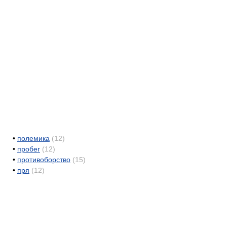
•
полемика
(12)
•
пробег
(12)
•
противоборство
(15)
•
пря
(12)