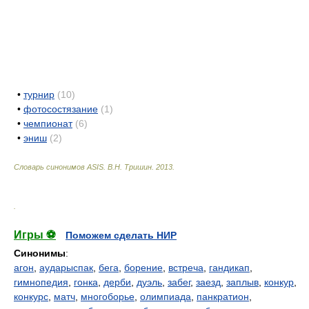
•
турнир
(10)
•
фотосостязание
(1)
•
чемпионат
(6)
•
эниш
(2)
Словарь синонимов ASIS.
В.Н. Тришин
.
2013
.
.
Игры ⚽
Поможем сделать НИР
Синонимы
:
агон
,
аударыспак
,
бега
,
борение
,
встреча
,
гандикап
,
гимнопедия
,
гонка
,
дерби
,
дуэль
,
забег
,
заезд
,
заплыв
,
конкур
,
конкурс
,
матч
,
многоборье
,
олимпиада
,
панкратион
,