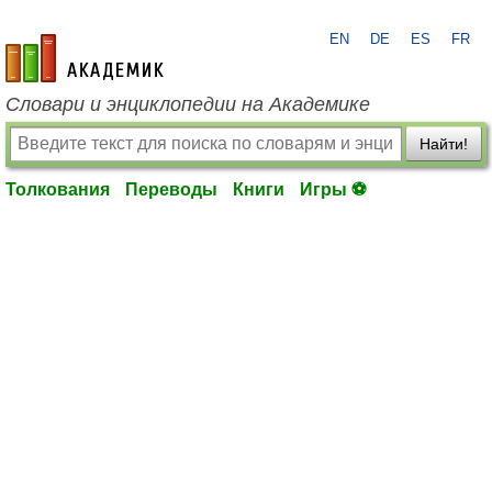
EN
DE
ES
FR
academic.ru
Словари и энциклопедии на Академике
Найти!
Толкования
Переводы
Книги
Игры ⚽