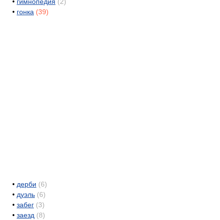
•
гимнопедия
(2)
•
гонка
(39)
•
дерби
(6)
•
дуэль
(6)
•
забег
(3)
•
заезд
(8)