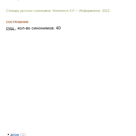
Словарь русских синонимов. Контекст 5.0 — Информатик.
2012
.
состязание
сущ.
, кол-во синонимов: 40
•
агон
(1)