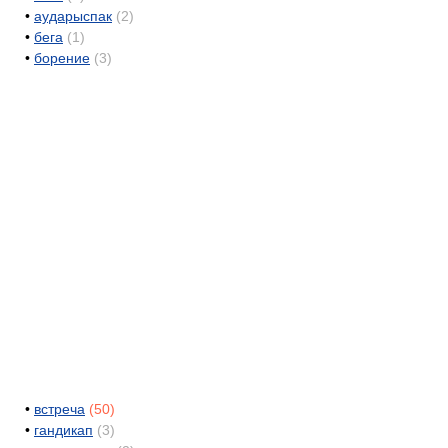
•
аударыспак
(2)
•
бега
(1)
•
борение
(3)
•
встреча
(50)
•
гандикап
(3)