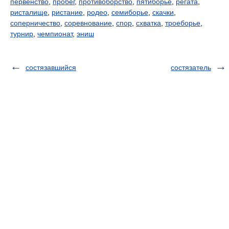
первенство
,
пробег
,
противоборство
,
пятиборье
,
регата
,
ристалище
,
ристание
,
родео
,
семиборье
,
скачки
,
соперничество
,
соревнование
,
спор
,
схватка
,
троеборье
,
турнир
,
чемпионат
,
эниш
состязавшийся
состязатель