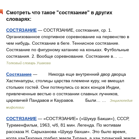
Смотреть что такое "состязание" в других
словарях:
СОСТЯЗАНИЕ
— СОСТЯЗАНИЕ, состязания, ср. 1.
Организованное спортивное соревнование на первенство в
чем нибудь. Состязание в беге. Теннисное состязание.
Состязание по фигурному катанию на коньках. Футбольные
состязания. 2. Вообще соревнование. Состязание в… …
Толковый словарь Ушакова
Состязание
— Никогда еще внутренний двор дворца
Хастинапуры, столицы царства племени куру, не вмещал
стольких гостей. Они потянулись со всех концов Индии,
привлеченные вестью о состязании славных лучников,
царевичей Пандавов и Кауравов. Были… …
Энциклопедия
мифологии
СОСТЯЗАНИЕ
— «СОСТЯЗАНИЕ» («Шукур Бакши»), СССР,
Туркменфильм, 1963, ч/б, 81 мин. Легенда. По мотивам
рассказа Н. Сарыханова «Шукур бахши». Это было время,
когда ханТехрана грабил земли Турана, а хан туранский земли