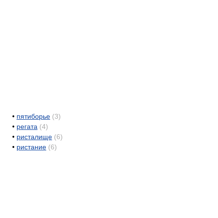
•
пятиборье
(3)
•
регата
(4)
•
ристалище
(6)
•
ристание
(6)