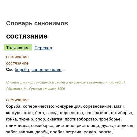
Словарь синонимов
состязание
Толкование
Перевод
состязание
состязание
См.
борьба
,
соперничество
...
Словарь русских синонимов и сходных по смыслу выражений.- под. ред. Н.
Абрамова, М.: Русские словари
,
1999
.
состязание
борьба, соперничество; конкуренция, соревнование, матч,
конкурс; агон, бега, заезд, первенство, панкратион, пятиборье,
гонка, турнир, спор, схватка, противоборство, троеборье,
олимпиада, семиборье, ристание, ристалище, дуэль, гандикап,
забег, заплыв, дерби, пробег, встреча, родео, регата,