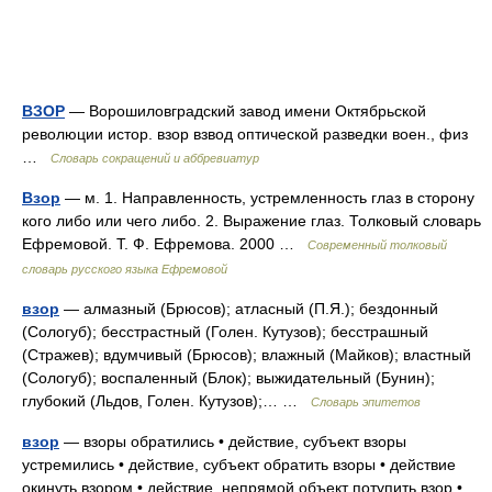
ВЗОР
— Ворошиловградский завод имени Октябрьской
революции истор. взор взвод оптической разведки воен., физ
…
Словарь сокращений и аббревиатур
Взор
— м. 1. Направленность, устремленность глаз в сторону
кого либо или чего либо. 2. Выражение глаз. Толковый словарь
Ефремовой. Т. Ф. Ефремова. 2000 …
Современный толковый
словарь русского языка Ефремовой
взор
— алмазный (Брюсов); атласный (П.Я.); бездонный
(Сологуб); бесстрастный (Голен. Кутузов); бесстрашный
(Стражев); вдумчивый (Брюсов); влажный (Майков); властный
(Сологуб); воспаленный (Блок); выжидательный (Бунин);
глубокий (Льдов, Голен. Кутузов);… …
Словарь эпитетов
взор
— взоры обратились • действие, субъект взоры
устремились • действие, субъект обратить взоры • действие
окинуть взором • действие, непрямой объект потупить взор •