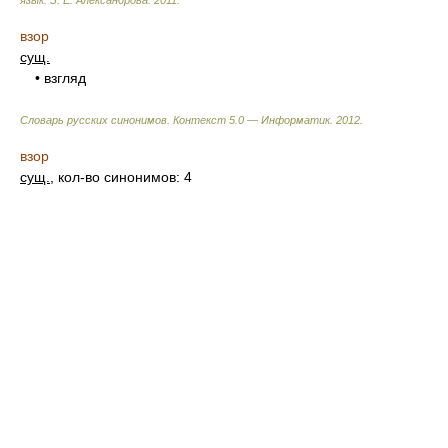
язык.
З. Е. Александрова
.
2011
.
взор
сущ.
• взгляд
Словарь русских синонимов. Контекст 5.0 — Информатик.
2012
.
взор
сущ.
, кол-во синонимов: 4