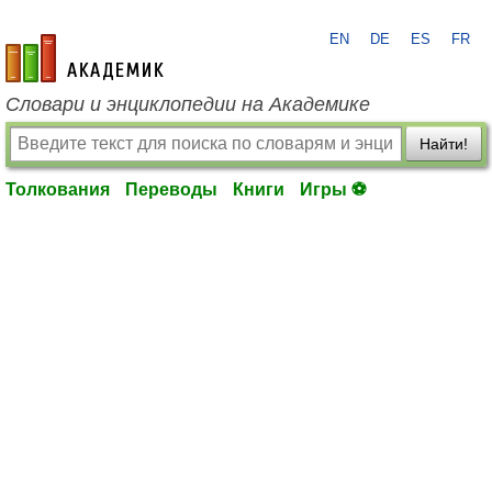
EN
DE
ES
FR
academic.ru
Словари и энциклопедии на Академике
Найти!
Толкования
Переводы
Книги
Игры ⚽