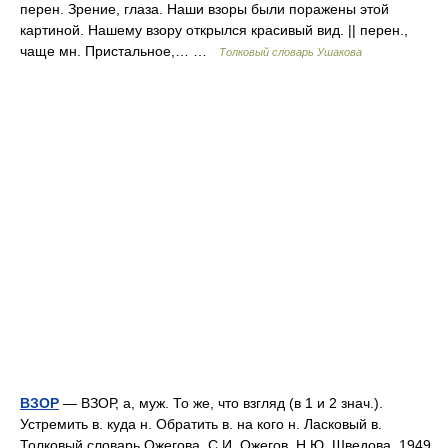
перен. Зрение, глаза. Наши взоры были поражены этой
картиной. Нашему взору открылся красивый вид. || перен.,
чаще мн. Пристальное,… …
Толковый словарь Ушакова
ВЗОР
— ВЗОР, а, муж. То же, что взгляд (в 1 и 2 знач.).
Устремить в. куда н. Обратить в. на кого н. Ласковый в.
Толковый словарь Ожегова. С.И. Ожегов, Н.Ю. Шведова. 1949