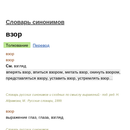
Словарь синонимов
взор
Толкование
Перевод
взор
взор
См.
взгляд
вперять взор, впиться взором, метать взор, окинуть взором,
представляться взору, уставить взор, устремлять взор...
Словарь русских синонимов и сходных по смыслу выражений.- под. ред. Н.
Абрамова, М.: Русские словари
,
1999
.
взор
выражение глаз, глаза, взгляд
Словарь русских синонимов
.