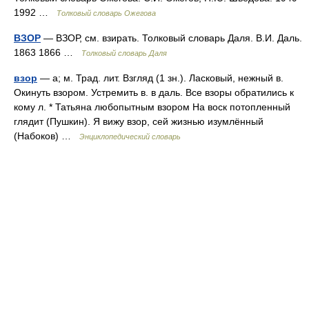
1992 …
Толковый словарь Ожегова
ВЗОР
— ВЗОР, см. взирать. Толковый словарь Даля. В.И. Даль.
1863 1866 …
Толковый словарь Даля
взор
— а; м. Трад. лит. Взгляд (1 зн.). Ласковый, нежный в.
Окинуть взором. Устремить в. в даль. Все взоры обратились к
кому л. * Татьяна любопытным взором На воск потопленный
глядит (Пушкин). Я вижу взор, сей жизнью изумлённый
(Набоков) …
Энциклопедический словарь