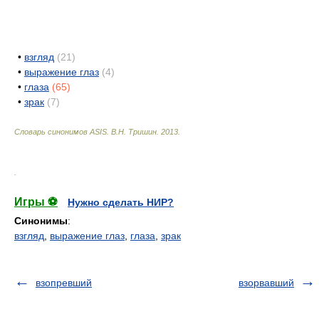
•
взгляд
(21)
•
выражение глаз
(4)
•
глаза
(65)
•
зрак
(7)
Словарь синонимов ASIS.
В.Н. Тришин
.
2013
.
.
Игры ⚽
Нужно сделать НИР?
Синонимы
:
взгляд
,
выражение глаз
,
глаза
,
зрак
взопревший
взорвавший