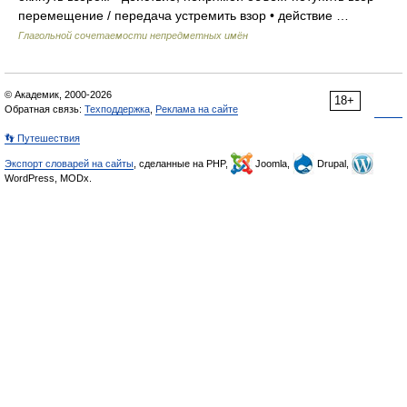
перемещение / передача устремить взор • действие …
Глагольной сочетаемости непредметных имён
© Академик, 2000-2026
18+
Обратная связь:
Техподдержка
,
Реклама на сайте
👣 Путешествия
Экспорт словарей на сайты
, сделанные на PHP,
Joomla,
Drupal,
WordPress, MODx.