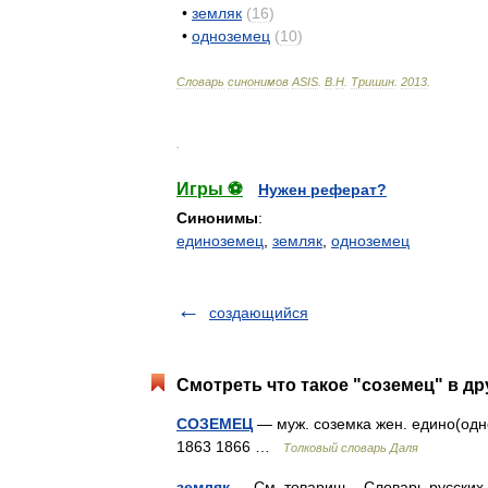
•
земляк
(
16
)
•
одноземец
(
10
)
Словарь
синонимов
ASIS
.
В
.
Н
.
Тришин
.
2013
.
.
Игры ⚽
Нужен реферат?
Синонимы
:
единоземец
,
земляк
,
одноземец
создающийся
Смотреть что такое "соземец" в др
СОЗЕМЕЦ
— муж. соземка жен. едино(одно
1863 1866 …
Толковый словарь Даля
земляк
— См. товарищ... Словарь русских 