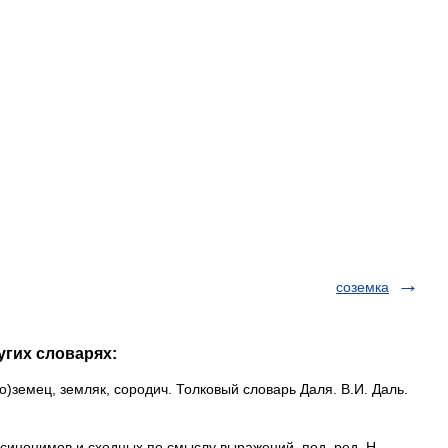
соземка
угих словарях:
)земец, земляк, сородич. Толковый словарь Даля. В.И. Даль.
синонимов и сходных по смыслу выражений. под. ред. Н.