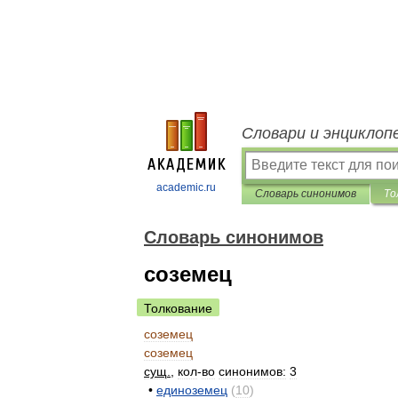
Словари и энциклоп
academic.ru
Словарь синонимов
То
Словарь синонимов
соземец
Толкование
соземец
соземец
сущ
.
,
кол
-
во
синонимов:
3
•
единоземец
(
10
)