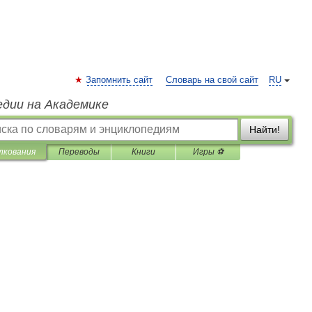
Запомнить сайт
Словарь на свой сайт
RU
едии на Академике
Найти!
лкования
Переводы
Книги
Игры ⚽