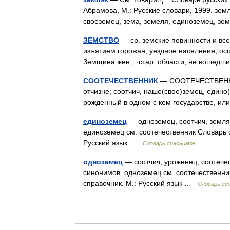
Абрамова, М.: Русские словари, 1999. зем
своеземец, зема, земеля, единоземец, з
ЗЕМСТВО
— ср. земские повинности и все,
изъятием горожан, уездное население, осо
Земщина жен., ·стар. области, не воше
СООТЕЧЕСТВЕННИК
— СООТЕЧЕСТВЕННИК,
отчизне; соотчич, наше(свое)земец, едино
рожденный в одном с кем государстве, и
единоземец
— одноземец, соотчич, земляк
единоземец см. соотечественник Словарь с
Русский язык …
Словарь синонимов
одноземец
— соотчич, уроженец, соотече
синонимов. одноземец см. соотечественни
справочник. М.: Русский язык …
Словарь си