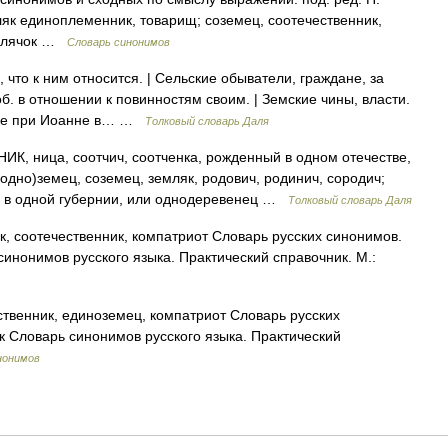
ляк единоплеменник, товарищ; соземец, соотечественник,
емлячок …
Словарь синонимов
 что к ним относится. | Сельские обыватели, граждане, за
б. в отношении к повинностям своим. | Земские чины, власти.
дшие при Иоанне в… …
Толковый словарь Даля
 ница, соотчич, соотченка, рожденный в одном отечестве,
(одно)земец, соземец, земляк, родович, родинич, сородич;
ли в одной губернии, или однодеревенец …
Толковый словарь Даля
, соотечественник, компатриот Словарь русских синонимов.
инонимов русского языка. Практический справочник. М.:
ственник, единоземец, компатриот Словарь русских
к Словарь синонимов русского языка. Практический
нонимов