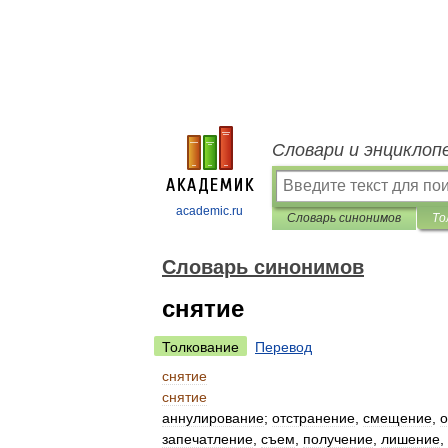
Словари и энциклоп
academic.ru
Словарь синонимов
То
Словарь синонимов
снятие
Толкование
Перевод
снятие
снятие
аннулирование
;
отстранение
,
смещение
,
о
запечатление
,
съем
,
получение
,
лишение
,