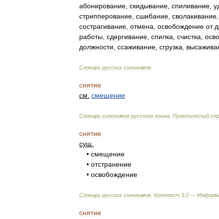
абонирование
,
скидывание
,
спиливание
,
у
стрипперование
,
сшибание
,
сволакивание
сострагивание
,
отмена
,
освобождение
от
д
работы
,
сдергивание
,
спилка
,
счистка
,
осв
должности
,
ссаживание
,
сгрузка
,
высажива
Словарь
русских
синонимов
.
снятие
см
.
смещение
Словарь
синонимов
русского
языка
.
Практический
сп
снятие
сущ
.
•
смещение
•
отстранение
•
освобождение
Словарь
русских
синонимов
.
Контекст
5
.
0
—
Информ
снятие