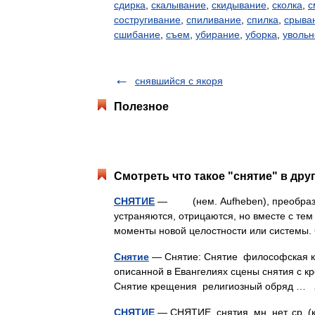
сдирка
,
скалывание
,
скидывание
,
сколка
,
с
состругивание
,
спиливание
,
спилка
,
срыва
сшибание
,
съем
,
убирание
,
уборка
,
уволь
снявшийся с якоря
Полезное
Смотреть что такое "снятие" в дру
СНЯТИЕ
— (нем. Aufheben), преобразо
устраняются, отрицаются, но вместе с те
моменты новой целостности или системы
Снятие
— Снятие: Снятие философская ка
описанной в Евангелиях сцены снятия с кр
Снятие крещения религиозный обряд …
СНЯТИЕ
— СНЯТИЕ, снятия, мн. нет, ср. (к