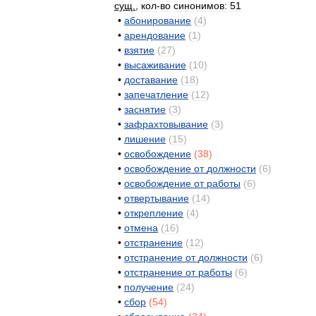
сущ
.
,
кол
-
во
синонимов:
51
•
абонирование
(
4
)
•
арендование
(
1
)
•
взятие
(
27
)
•
высаживание
(
10
)
•
доставание
(
18
)
•
запечатление
(
12
)
•
заснятие
(
3
)
•
зафрахтовывание
(
3
)
•
лишение
(
15
)
•
освобождение
(
38
)
•
освобождение
от
должности
(
6
)
•
освобождение
от
работы
(
6
)
•
отвертывание
(
14
)
•
открепление
(
4
)
•
отмена
(
16
)
•
отстранение
(
12
)
•
отстранение
от
должности
(
6
)
•
отстранение
от
работы
(
6
)
•
получение
(
24
)
•
сбор
(
54
)