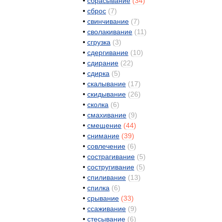
•
сбрасывание
(
34
)
•
сброс
(
7
)
•
свинчивание
(
7
)
•
сволакивание
(
11
)
•
сгрузка
(
3
)
•
сдергивание
(
10
)
•
сдирание
(
22
)
•
сдирка
(
5
)
•
скалывание
(
17
)
•
скидывание
(
26
)
•
сколка
(
6
)
•
смахивание
(
9
)
•
смещение
(
44
)
•
снимание
(
39
)
•
совлечение
(
6
)
•
сострагивание
(
5
)
•
состругивание
(
5
)
•
спиливание
(
13
)
•
спилка
(
6
)
•
срывание
(
33
)
•
ссаживание
(
9
)
•
стесывание
(
6
)