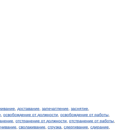
живание
,
доставание
,
запечатление
,
заснятие
,
е
,
освобождение от должности
,
освобождение от работы
,
анение
,
отстранение от должности
,
отстранение от работы
,
нчивание
,
сволакивание
,
сгрузка
,
сдергивание
,
сдирание
,