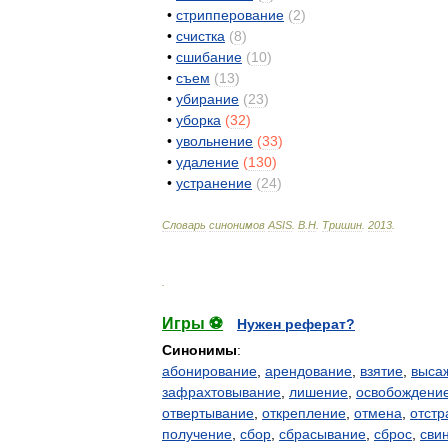
•
стрипперование
(
2
)
•
счистка
(
8
)
•
сшибание
(
10
)
•
съем
(
13
)
•
убирание
(
23
)
•
уборка
(
32
)
•
увольнение
(
33
)
•
удаление
(
130
)
•
устранение
(
24
)
Словарь
синонимов
ASIS
.
В
.
Н
.
Тришин
.
2013
.
.
Игры ⚽
Нужен реферат?
Синонимы
:
абонирование
,
арендование
,
взятие
,
выса
зафрахтовывание
,
лишение
,
освобождени
отвертывание
,
открепление
,
отмена
,
отстр
получение
,
сбор
,
сбрасывание
,
сброс
,
сви