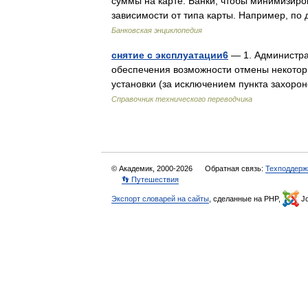
суммы на карте. Банки, чтобы минимизиро
зависимости от типа карты. Например, по
Банковская энциклопедия
снятие с эксплуатации6
— 1. Администра
обеспечения возможности отмены некотор
установки (за исключением пункта захор
Справочник технического переводчика
© Академик, 2000-2026
Обратная связь:
Техподдерж
👣 Путешествия
Экспорт словарей на сайты
, сделанные на PHP,
Jo