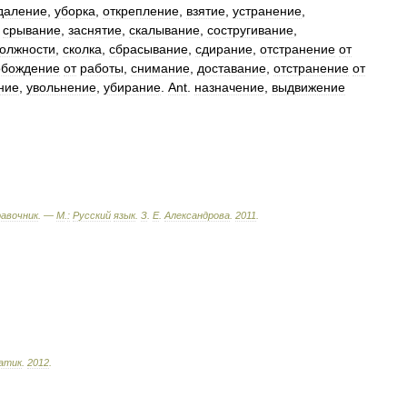
даление
,
уборка
,
открепление
,
взятие
,
устранение
,
,
срывание
,
заснятие
,
скалывание
,
состругивание
,
олжности
,
сколка
,
сбрасывание
,
сдирание
,
отстранение
от
обождение
от
работы
,
снимание
,
доставание
,
отстранение
от
ние
,
увольнение
,
убирание
.
Ant
.
назначение
,
выдвижение
равочник
. —
М
.
:
Русский
язык
.
З
.
Е
.
Александрова
.
2011
.
атик
.
2012
.