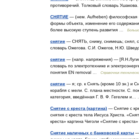
противоречий. Толковый словарь Ушакова
СНЯТИЕ
— (нем. Aufheben) философская 
формы объекта, изменение его содержани
более высокую ступень развития …
Большо
снятие
— СНЯТЬ, сниму, снимешь; снял, сня
словарь Ожегова. С.И. Ожегов, Н.Ю. Шве
снятие
— (напр. напряжения) — [Я.Н.Луги
словарь по электротехнике и электроэнерге
понятия EN removal …
Справочник техническо
снятие
— я; ср. к Снять (кроме 10 зн.) и С
корабля с мели. С. плана местности. С. пок
категория, введённая Г. В. Ф. Гегелем и
Снятие с креста (картина)
— Снятие с кр
снятия с креста тела Иисуса Христа. «Снят
креста» картина Чиголи «Снятие с крест
Снятие наличных с банковской карты
— 