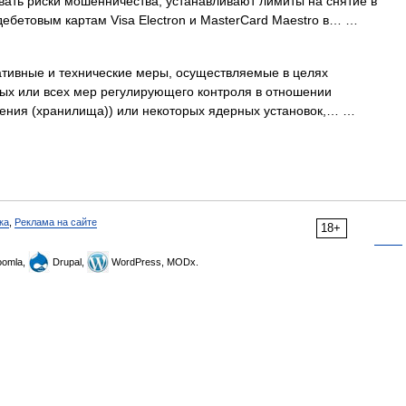
вать риски мошенничества, устанавливают лимиты на снятие в
 дебетовым картам Visa Electron и MasterCard Maestro в… …
тивные и технические меры, осуществляемые в целях
ых или всех мер регулирующего контроля в отношении
онения (хранилища)) или некоторых ядерных установок,… …
ка
,
Реклама на сайте
18+
omla,
Drupal,
WordPress, MODx.