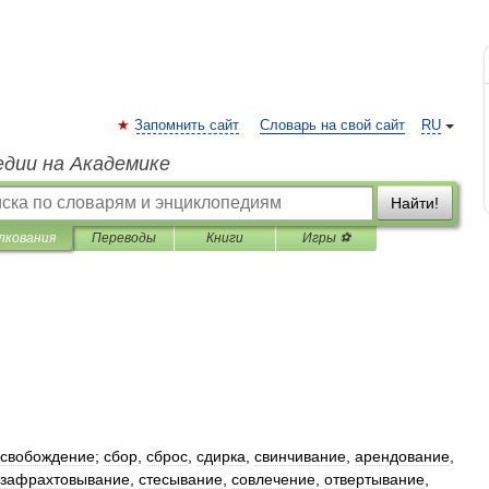
Запомнить сайт
Словарь на свой сайт
RU
едии на Академике
Найти!
лкования
Переводы
Книги
Игры ⚽
свобождение
;
сбор
,
сброс
,
сдирка
,
свинчивание
,
арендование
,
зафрахтовывание
,
стесывание
,
совлечение
,
отвертывание
,