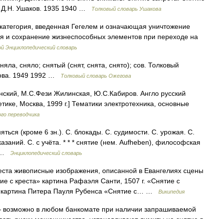
. Д.Н. Ушаков. 1935 1940 …
Толковый словарь Ушакова
категория, введенная Гегелем и означающая уничтожение
я и сохранение жизнеспособных элементов при переходе на
й Энциклопедический словарь
ла, сняло; снятый (снят, снята, снято); сов. Толковый
дова. 1949 1992 …
Толковый словарь Ожегова
нский, М.С.Фези Жилинская, Ю.С.Кабиров. Англо русский
тике, Москва, 1999 г.] Тематики электротехника, основные
го переводчика
няться (кроме 6 зн.). С. блокады. С. судимости. С. урожая. С.
азаний. С. с учёта. * * * снятие (нем. Aufheben), философская
… …
Энциклопедический словарь
еста живописные изображения, описанной в Евангелиях сцены
ие с креста» картина Рафаэля Санти, 1507 г. «Снятие с
а» картина Питера Пауля Рубенса «Снятие с… …
Википедия
возможно в любом банкомате при наличии запрашиваемой