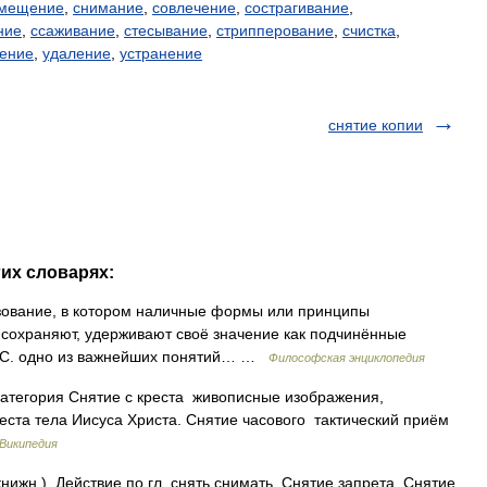
мещение
,
снимание
,
совлечение
,
сострагивание
,
ние
,
ссаживание
,
стесывание
,
стрипперование
,
счистка
,
нение
,
удаление
,
устранение
снятие копии
гих словарях:
вание, в котором наличные формы или принципы
м сохраняют, удерживают своё значение как подчинённые
. С. одно из важнейших понятий… …
Философская энциклопедия
тегория Снятие с креста живописные изображения,
еста тела Иисуса Христа. Снятие часового тактический приём
Википедия
нижн.). Действие по гл. снять снимать. Снятие запрета. Снятие