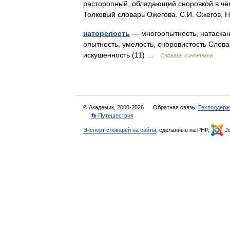
расторопный, обладающий сноровкой в чём н
Толковый словарь Ожегова. С.И. Ожегов,
наторелость
— многоопытность, натасканн
опытность, умелость, сноровистость Словар
искушенность (11) …
Словарь синонимов
© Академик, 2000-2026
Обратная связь:
Техподдерж
👣 Путешествия
Экспорт словарей на сайты
, сделанные на PHP,
Jo