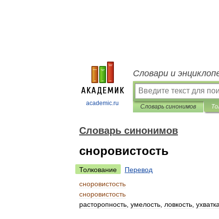
Словари и энциклоп
academic.ru
Словарь синонимов
То
Словарь синонимов
сноровистость
Толкование
Перевод
сноровистость
сноровистость
расторопность
,
умелость
,
ловкость
,
ухватк