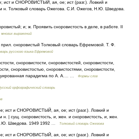
ст и СНОРОВИСТЫЙ, ая, ое; ист (разг.). Ловкий и
 н. Толковый словарь Ожегова. С.И. Ожегов, Н.Ю. Шведова.
ровистый; и; ж. Проявить сноровистость в деле, в работе. II
 многих выражений
по прил. сноровистый Толковый словарь Ефремовой. Т. Ф.
варь русского языка Ефремовой
тости, сноровистости, сноровистостей, сноровистости,
ости, сноровистостью, сноровистостями, сноровистости,
нтуированная парадигма по А. А.… …
Формы слов
усский орфографический словарь
ов
ист и СНОРОВИСТЫЙ, ая, ое; ист (разг.). Ловкий и
. | сущ. сноровистость, и, жен. и сноровистость, и, жен.
 Н.Ю. Шведова. 1949 1992 …
Толковый словарь Ожегова
ист и СНОРОВИСТЫЙ, ая, ое; ист (разг.). Ловкий и