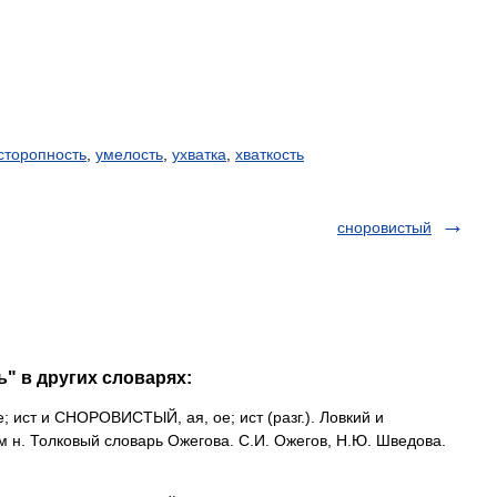
сторопность
,
умелость
,
ухватка
,
хваткость
сноровистый
" в других словарях:
ст и СНОРОВИСТЫЙ, ая, ое; ист (разг.). Ловкий и
 н. Толковый словарь Ожегова. С.И. Ожегов, Н.Ю. Шведова.