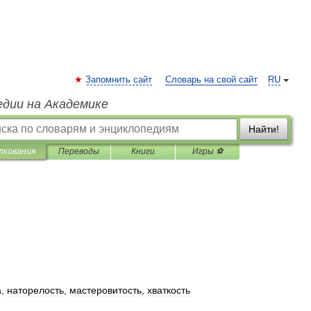
Запомнить сайт
Словарь на свой сайт
RU
едии на Академике
Найти!
лкования
Переводы
Книги
Игры ⚽
а
,
наторелость
,
мастеровитость
,
хваткость