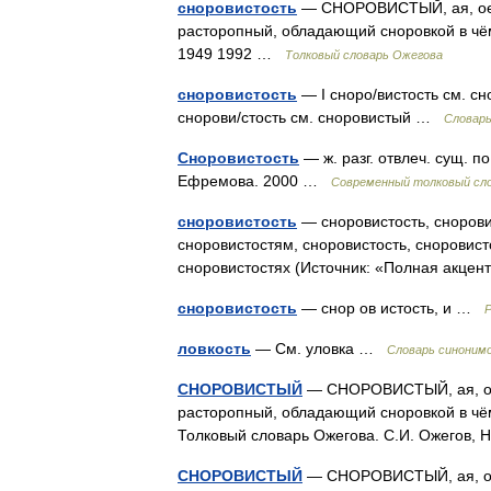
сноровистость
— СНОРОВИСТЫЙ, ая, ое; и
расторопный, обладающий сноровкой в чём
1949 1992 …
Толковый словарь Ожегова
сноровистость
— I сноро/вистость см. сно
снорови/стость см. сноровистый …
Словарь
Сноровистость
— ж. разг. отвлеч. сущ. 
Ефремова. 2000 …
Современный толковый сло
сноровистость
— сноровистость, сноровис
сноровистостям, сноровистость, сноровист
сноровистостях (Источник: «Полная акце
сноровистость
— снор ов истость, и …
Р
ловкость
— См. уловка …
Словарь синоним
СНОРОВИСТЫЙ
— СНОРОВИСТЫЙ, ая, ое; 
расторопный, обладающий сноровкой в чём н
Толковый словарь Ожегова. С.И. Ожегов,
СНОРОВИСТЫЙ
— СНОРОВИСТЫЙ, ая, ое; 