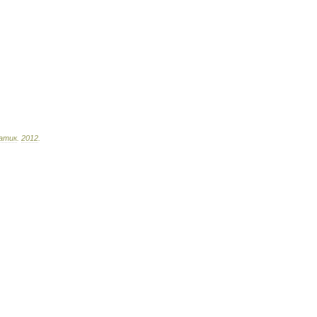
атик
.
2012
.