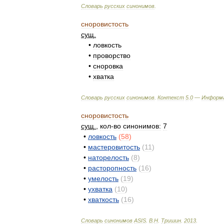
Словарь
русских
синонимов
.
сноровистость
сущ
.
•
ловкость
•
проворство
•
сноровка
•
хватка
Словарь
русских
синонимов
.
Контекст
5
.
0
—
Информ
сноровистость
сущ
.
,
кол
-
во
синонимов:
7
•
ловкость
(
58
)
•
мастеровитость
(
11
)
•
наторелость
(
8
)
•
расторопность
(
16
)
•
умелость
(
19
)
•
ухватка
(
10
)
•
хваткость
(
16
)
Словарь
синонимов
ASIS
.
В
.
Н
.
Тришин
.
2013
.