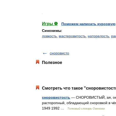
.
Игры ⚽
Поможем написать курсовую
Синонимы
:
ловкость
,
мастеровитость
,
наторелость
,
ра
сноровисто
Полезное
Смотреть что такое "сноровистость
сноровистость
— СНОРОВИСТЫЙ, ая, ое; и
расторопный, обладающий сноровкой в чём
1949 1992 …
Толковый словарь Ожегова