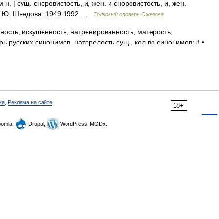
. | сущ. сноровистость, и, жен. и сноровистость, и, жен.
 Н.Ю. Шведова. 1949 1992 …
Толковый словарь Ожегова
ость, искушенность, натренированность, матерость,
ь русских синонимов. наторелость сущ., кол во синонимов: 8 •
ка
,
Реклама на сайте
18+
omla,
Drupal,
WordPress, MODx.