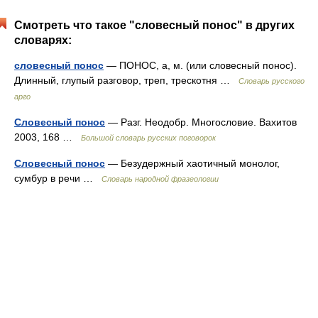
Смотреть что такое "словесный понос" в других
словарях:
словесный понос
— ПОНОС, а, м. (или словесный понос).
Длинный, глупый разговор, треп, трескотня …
Словарь русского
арго
Словесный понос
— Разг. Неодобр. Многословие. Вахитов
2003, 168 …
Большой словарь русских поговорок
Словесный понос
— Безудержный хаотичный монолог,
сумбур в речи …
Словарь народной фразеологии