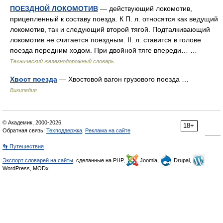
ПОЕЗДНОЙ ЛОКОМОТИВ
— действующий локомотив,
прицепленный к составу поезда. К П. л. относятся как ведущий
локомотив, так и следующий второй тягой. Подталкивающий
локомотив не считается поездным. II. л. ставится в голове
поезда передним ходом. При двойной тяге впереди… …
Технический железнодорожный словарь
Хвост поезда
— Хвостовой вагон грузового поезда …
Википедия
© Академик, 2000-2026
18+
Обратная связь:
Техподдержка
,
Реклама на сайте
👣 Путешествия
Экспорт словарей на сайты
, сделанные на PHP,
Joomla,
Drupal,
WordPress, MODx.