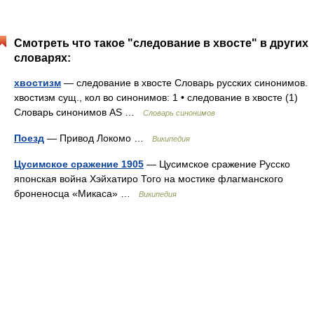
Смотреть что такое "следование в хвосте" в других
словарях:
хвостизм
— следование в хвосте Словарь русских синонимов.
хвостизм сущ., кол во синонимов: 1 • следование в хвосте (1)
Словарь синонимов AS …
Словарь синонимов
Поезд
— Привод Локомо …
Википедия
Цусимское сражение 1905
— Цусимское сражение Русско
японская война Хэйхатиро Того на мостике флагманского
броненосца «Микаса» …
Википедия