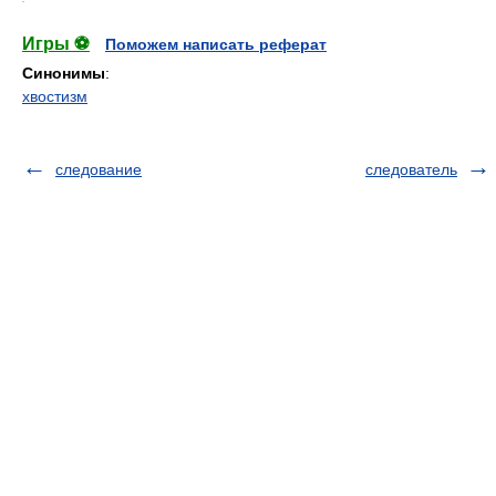
Игры ⚽
Поможем написать реферат
Синонимы
:
хвостизм
следование
следователь