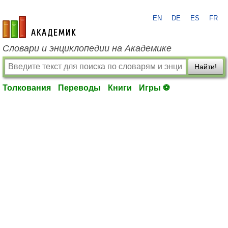
EN
DE
ES
FR
academic.ru
Словари и энциклопедии на Академике
Найти!
Толкования
Переводы
Книги
Игры ⚽