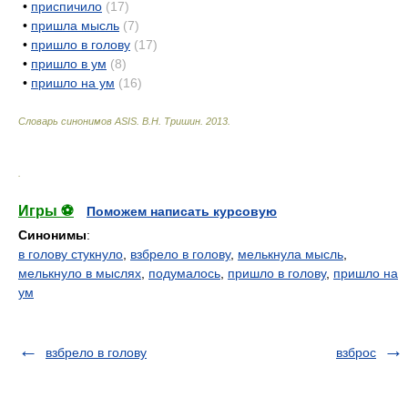
•
приспичило
(17)
•
пришла мысль
(7)
•
пришло в голову
(17)
•
пришло в ум
(8)
•
пришло на ум
(16)
Словарь синонимов ASIS.
В.Н. Тришин
.
2013
.
.
Игры ⚽
Поможем написать курсовую
Синонимы
:
в голову стукнуло
,
взбрело в голову
,
мелькнула мысль
,
мелькнуло в мыслях
,
подумалось
,
пришло в голову
,
пришло на
ум
взбрело в голову
взброс