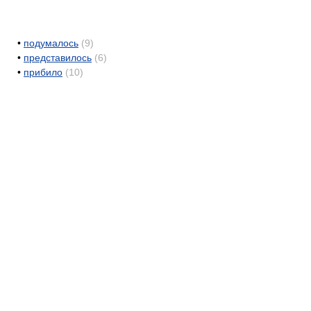
•
подумалось
(9)
•
представилось
(6)
•
прибило
(10)