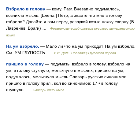
Взбрело в голову
— кому. Разг. Внезапно подумалось,
возникла мысль. [Елена:] Пётр, а знаете что мне в голову
взбрело? Давайте я вам перед разлукой козью ножку сверну (Б.
Лавренёв. Враги) …
Фразеологический словарь русского литературного
языка
На ум взбрело.
— Мало ли что на ум приходит. На ум взбрело.
См. УМ ГЛУПОСТЬ …
В.И. Даль. Пословицы русского народа
пришло в голову
— подумать, взбрело в голову, взбрело на
ум, в голову стукнуло, мелькнуло в мыслях, пришло на ум,
подумалось, мелькнула мысль Словарь русских синонимов.
пришло в голову прил., кол во синонимов: 17 • в голову
стукнуло …
Словарь синонимов