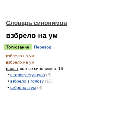
Словарь синонимов
взбрело на ум
Толкование
Перевод
взбрело на ум
взбрело на ум
нареч
, кол-во синонимов: 16
•
в голову стукнуло
(9)
•
взбрело в голову
(15)
•
взбрело в ум
(8)