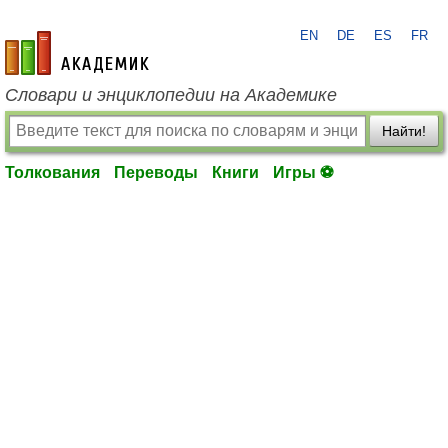
EN
DE
ES
FR
academic.ru
Словари и энциклопедии на Академике
Найти!
Толкования
Переводы
Книги
Игры ⚽