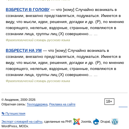
ВЗБРЕСТИ В ГОЛОВУ
— что [кому] Случайно возникать в
сознании, внезапно представляться, подуматься. Имеется в
виду, что мысли, идеи, решения, догадки и др. (Р), по мнению
говорящего, нелепые, вздорные, странные, появляются в
сознании лица, группы лиц (Х) совершенно… …
Фразеологический словарь русского языка
ВЗБРЕСТИ НА УМ
— что [кому] Случайно возникать в
сознании, внезапно представляться, подуматься. Имеется в
виду, что мысли, идеи, решения, догадки и др. (Р), по мнению
говорящего, нелепые, вздорные, странные, появляются в
сознании лица, группы лиц (Х) совершенно… …
Фразеологический словарь русского языка
© Академик, 2000-2026
18+
Обратная связь:
Техподдержка
,
Реклама на сайте
👣 Путешествия
Экспорт словарей на сайты
, сделанные на PHP,
Joomla,
Drupal,
WordPress, MODx.