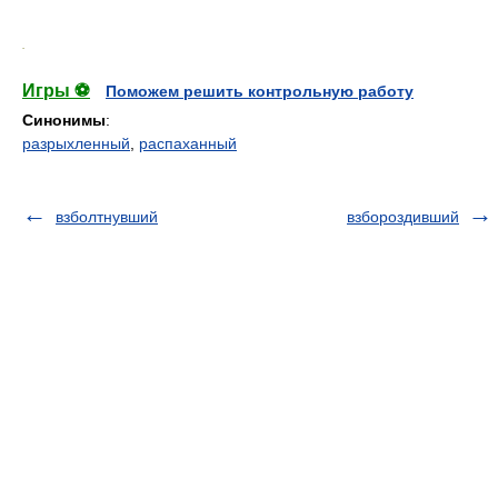
.
Игры ⚽
Поможем решить контрольную работу
Синонимы
:
разрыхленный
,
распаханный
взболтнувший
взбороздивший