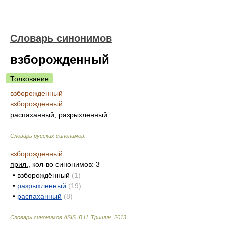
Словарь синонимов
взборожденный
Толкование
взборожденный
взборожденный
распаханный, разрыхленный
Словарь русских синонимов
.
взборожденный
прил.
, кол-во синонимов: 3
•
взборождённый
(1)
•
разрыхленный
(19)
•
распаханный
(8)
Словарь синонимов ASIS.
В.Н. Тришин
.
2013
.