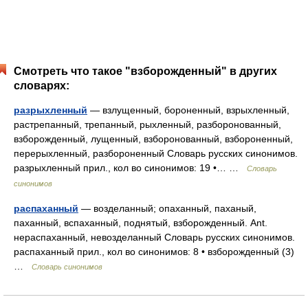
Смотреть что такое "взборожденный" в других
словарях:
разрыхленный
— взлущенный, бороненный, взрыхленный,
растрепанный, трепанный, рыхленный, разборонованный,
взборожденный, лущенный, взборонованный, взбороненный,
перерыхленный, разбороненный Словарь русских синонимов.
разрыхленный прил., кол во синонимов: 19 •… …
Словарь
синонимов
распаханный
— возделанный; опаханный, паханый,
паханный, вспаханный, поднятый, взборожденный. Ant.
нераспаханный, невозделанный Словарь русских синонимов.
распаханный прил., кол во синонимов: 8 • взборожденный (3)
…
Словарь синонимов