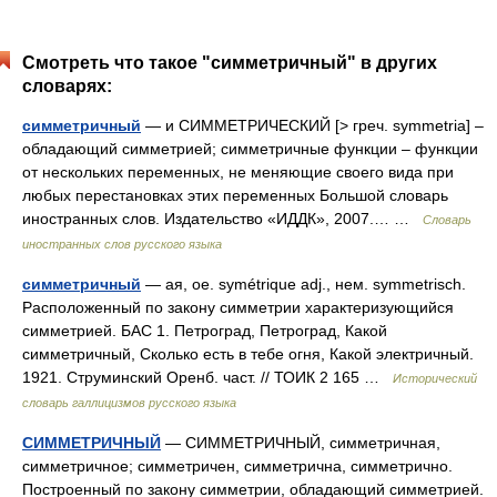
Смотреть что такое "симметричный" в других
словарях:
симметричный
— и СИММЕТРИЧЕСКИЙ [> греч. symmetria] –
обладающий симметрией; симметричные функции – функции
от нескольких переменных, не меняющие своего вида при
любых перестановках этих переменных Большой словарь
иностранных слов. Издательство «ИДДК», 2007.… …
Словарь
иностранных слов русского языка
симметричный
— ая, ое. symétrique adj., нем. symmetrisch.
Расположенный по закону симметрии характеризующийся
симметрией. БАС 1. Петроград, Петроград, Какой
симметричный, Сколько есть в тебе огня, Какой электричный.
1921. Струминский Оренб. част. // ТОИК 2 165 …
Исторический
словарь галлицизмов русского языка
СИММЕТРИЧНЫЙ
— СИММЕТРИЧНЫЙ, симметричная,
симметричное; симметричен, симметрична, симметрично.
Построенный по закону симметрии, обладающий симметрией.