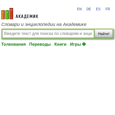
EN
DE
ES
FR
academic.ru
Словари и энциклопедии на Академике
Найти!
Толкования
Переводы
Книги
Игры ⚽