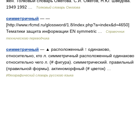
жен. Толковый словарь Ожегова. С.И. Ожегов, Н.Ю. Шведова.
1949 1992 …
Толковый словарь Ожегова
симметричный
— —
[http://www.rfcmd.ru/glossword/1.8/index.php?a=index&d=4650]
Тематики защита информации EN symmetric …
Справочник
технического переводчика
симметричный
— ▲ расположенный ↑ одинаково,
относительно, кто л. симметричный расположенный одинаково
относительно чего л. (# фигура). симметрический. правильный
(правильной формы). актиноморфный (# цветок) …
Идеографический словарь русского языка