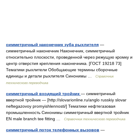
симметричный наконечник зуба рыхлителя
—
симметричный наконечник Наконечник, симметричный
относительно плоскости, проведенной через режущую кромку и
центр отверстия крепления наконечника. [ГОСТ 19218 73]
Тематики рыхлители Обобщающие термины сборочные
единицы и детали рыхлителя Синонимы …
Справочник
технического переводчика
симметричный входящий тройник
— симметричный
ввертной тройник — [http://slovarionline.ru/anglo russkiy slovar
neftegazovoy promyishlennosti/] Тематики нефтегазовая
промышленность Синонимы симметричный ввертной тройник
EN male branch tee fitting …
Справочник технического переводчика
симметричный поток телефонных вызовов
—