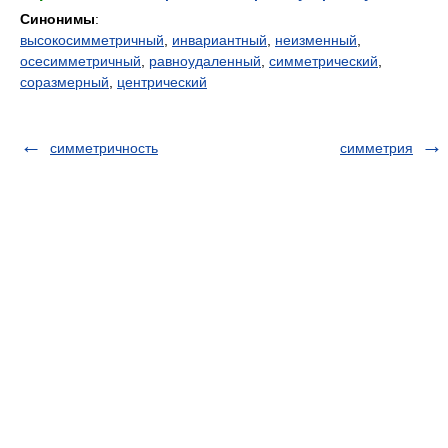
Синонимы
:
высокосимметричный
,
инвариантный
,
неизменный
,
осесимметричный
,
равноудаленный
,
симметрический
,
соразмерный
,
центрический
симметричность
симметрия