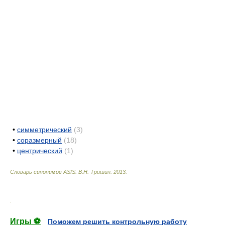
•
симметрический
(3)
•
соразмерный
(18)
•
центрический
(1)
Словарь синонимов ASIS.
В.Н. Тришин
.
2013
.
.
Игры ⚽
Поможем решить контрольную работу