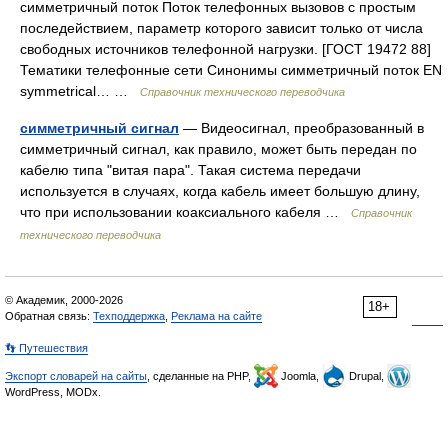
симметричный поток Поток телефонных вызовов с простым
последействием, параметр которого зависит только от числа
свободных источников телефонной нагрузки. [ГОСТ 19472 88]
Тематики телефонные сети Синонимы симметричный поток EN
symmetrical… …
Справочник технического переводчика
симметричный сигнал
— Видеосигнал, преобразованный в
симметричный сигнал, как правило, может быть передан по
кабелю типа "витая пара". Такая система передачи
используется в случаях, когда кабель имеет большую длину,
что при использовании коаксиального кабеля …
Справочник
технического переводчика
© Академик, 2000-2026
18+
Обратная связь:
Техподдержка
,
Реклама на сайте
👣 Путешествия
Экспорт словарей на сайты
, сделанные на PHP,
Joomla,
Drupal,
WordPress, MODx.