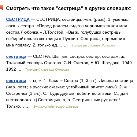
Смотреть что такое "сестрица" в других словарях:
СЕСТРИЦА
— СЕСТРИЦА, сестрицы, жен. (разг.). 1. уменьш.
ласк. к сестра. «Перед роялем сидела черномазенькая моя
сестра Любочка.» Л.Толстой. «Вы ж, голубушки сестрицы,
выбирайтесь из светлицы.» Пушкин. Сестрица, перемените
мне повязку. 2. только ед.… …
Толковый словарь Ушакова
сестрица
— СЕСТРА, Шы, мн. сёстры, сестёр, сёстрам, ж.
Толковый словарь Ожегова. С.И. Ожегов, Н.Ю. Шведова. 1949
1992 …
Толковый словарь Ожегова
сестрица
— ы; ж. 1. Ласк. = Сестра (1, 3 зн.). Лисица сестрица
(нар. поэт.; в русских сказках: устойчивый эпитет лисы). 2. =
Сестрёнка (3 зн.). С., будь другом, добеги до аптеки. С., дай
снотворного. ◁ Сестрицын, а, о. Сестрицыных рук дело!
Только… …
Энциклопедический словарь