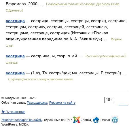
Ефремова. 2000 …
Современный толковый словарь русского языка
Ефремовой
сестрица
— сестрица, сестрицы, сестрицы, сестриц, сестрице,
сестрицам, сестрицу, сестриц, сестрицей, сестрицею,
сестрицами, сестрице, сестрицах (Источник: «Полная
акцентуированная парадигма по А. А. Зализняку») …
Формы
слов
сестрица
— сестр ица, ы, твор. п. ей …
Русский орфографический
словарь
сестрица
— (1 ж), Тв. сестри/цей; мн. сестри/цы, Р. сестри/ц …
Орфографический словарь русского языка
© Академик, 2000-2026
18+
Обратная связь:
Техподдержка
,
Реклама на сайте
👣 Путешествия
Экспорт словарей на сайты
, сделанные на PHP,
Joomla,
Drupal,
WordPress, MODx.