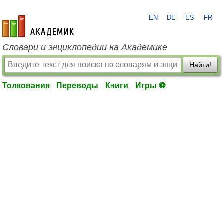
EN
DE
ES
FR
academic.ru
Словари и энциклопедии на Академике
Найти!
Толкования
Переводы
Книги
Игры ⚽