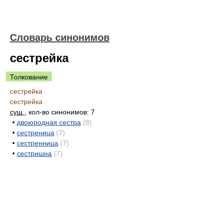
Словарь синонимов
сестрейка
Толкование
сестрейка
сестрейка
сущ.
, кол-во синонимов: 7
•
двоюродная сестра
(8)
•
сестреница
(7)
•
сестренница
(7)
•
сестришна
(7)