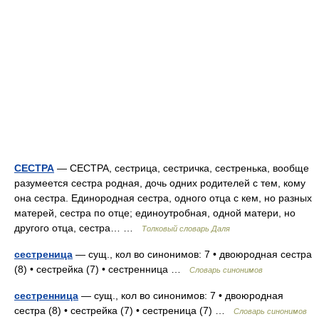
СЕСТРА
— СЕСТРА, сестрица, сестричка, сестренька, вообще
разумеется сестра родная, дочь одних родителей с тем, кому
она сестра. Единородная сестра, одного отца с кем, но разных
матерей, сестра по отце; единоутробная, одной матери, но
другого отца, сестра… …
Толковый словарь Даля
сестреница
— сущ., кол во синонимов: 7 • двоюродная сестра
(8) • сестрейка (7) • сестренница …
Словарь синонимов
сестренница
— сущ., кол во синонимов: 7 • двоюродная
сестра (8) • сестрейка (7) • сестреница (7) …
Словарь синонимов