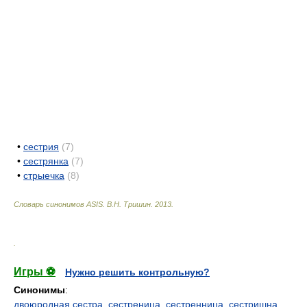
•
сестрия
(7)
•
сестрянка
(7)
•
стрыечка
(8)
Словарь синонимов ASIS.
В.Н. Тришин
.
2013
.
.
Игры ⚽
Нужно решить контрольную?
Синонимы
:
двоюродная сестра
,
сестреница
,
сестренница
,
сестришна
,