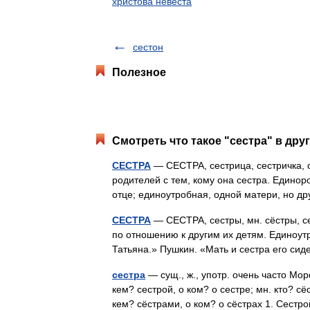
христова невеста
сестон
Полезное
Смотреть что такое "сестра" в дру
СЕСТРА
— СЕСТРА, сестрица, сестричка, 
родителей с тем, кому она сестра. Единоро
отце; единоутробная, одной матери, но д
СЕСТРА
— СЕСТРА, сестры, мн. сёстры, сес
по отношению к другим их детям. Единоутр
Татьяна.» Пушкин. «Мать и сестра его си
сестра
— сущ., ж., употр. очень часто Морф
кем? сестрой, о ком? о сестре; мн. кто? сёс
кем? сёстрами, о ком? о сёстрах 1. Сес