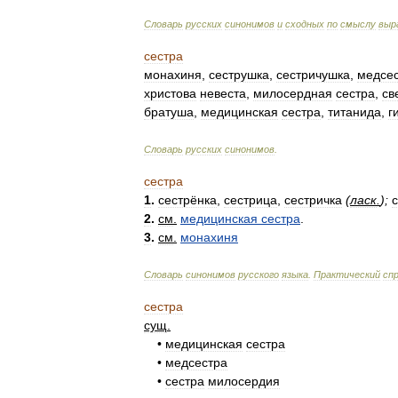
Словарь
русских
синонимов
и
сходных
по
смыслу
выр
сестра
монахиня
,
сеструшка
,
сестричушка
,
медсе
христова
невеста
,
милосердная
сестра
,
св
братуша
,
медицинская
сестра
,
титанида
,
г
Словарь
русских
синонимов
.
сестра
1
.
сестрёнка
,
сестрица
,
сестричка
(
ласк
.
);
2
.
см
.
медицинская
сестра
.
3
.
см
.
монахиня
Словарь
синонимов
русского
языка
.
Практический
сп
сестра
сущ
.
•
медицинская
сестра
•
медсестра
•
сестра
милосердия