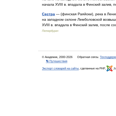
начала XVIII в. впадала в Финский зали
Сестра
— (финская Раяйоки), река в Лени
на западном склоне Лемболовской возвыше
XVIII в. впадала в Финский залив, посл
Петербург»
© Академик, 2000-2026
Обратная связь:
Техподдерж
👣 Путешествия
Экспорт словарей на сайты
, сделанные на PHP,
Jo