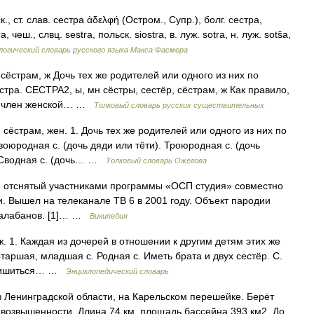
к., ст. слав. сестра ἀδελφή (Остром., Супр.), болг. сестра,
a, чеш., слвц. sestra, польск. siostra, в. луж. sotra, н. луж. sоtšа,
огический словарь русского языка Макса Фасмера
сёстрам, ж Дочь тех же родителей или одного из них по
тра. СЕСТРА2, ы, мн сёстры, сестёр, сёстрам, ж Как правило,
я, член женской… …
Толковый словарь русских существительных
сёстрам, жен. 1. Дочь тех же родителей или одного из них по
воюродная с. (дочь дяди или тёти). Троюродная с. (дочь
. Сводная с. (дочь… …
Толковый словарь Ожегова
отснятый участниками программы «ОСП студия» совместно
и. Вышел на телеканале ТВ 6 в 2001 году. Объект пародии
 Балабанов. [1]… …
Википедия
ж. 1. Каждая из дочерей в отношении к другим детям этих же
 Старшая, младшая с. Родная с. Иметь брата и двух сестёр. С.
. Лишиться… …
Энциклопедический словарь
Ленинградской области, на Карельском перешейке. Берёт
возвышенности. Длина 74 км, площадь бассейна 393 км2. До