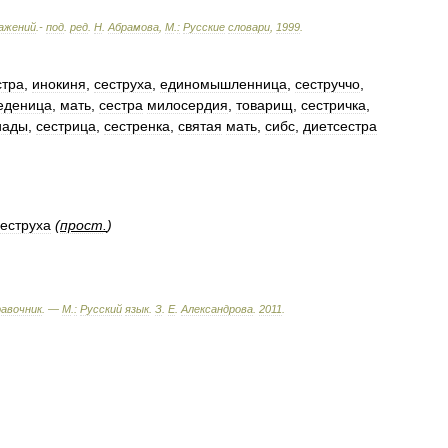
ажений
.-
под
.
ред
.
Н
.
Абрамова
,
М
.
:
Русские
словари
,
1999
.
стра
,
инокиня
,
сеструха
,
единомышленница
,
сеструччо
,
еденица
,
мать
,
сестра
милосердия
,
товарищ
,
сестричка
,
иады
,
сестрица
,
сестренка
,
святая
мать
,
сибс
,
диетсестра
сеструха
(
прост
.
)
равочник
. —
М
.
:
Русский
язык
.
З
.
Е
.
Александрова
.
2011
.