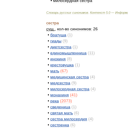
•
милосердная
сестра
Словарь
русских
синонимов
.
Контекст
5
.
0
—
Информ
сестра
сущ
.
,
кол
-
во
синонимов:
26
•
братуша
(
1
)
•
гиады
(
9
)
•
диетсестра
(
1
)
•
единомышленница
(
11
)
•
инокиня
(
8
)
•
крестовушка
(
1
)
•
мать
(
67
)
•
медицинская
сестра
(
4
)
•
медсестра
(
9
)
•
милосердная
сестра
(
4
)
•
монахиня
(
41
)
•
река
(
2073
)
•
сведеница
(
1
)
•
святая
мать
(
6
)
•
сестра
милосердия
(
4
)
•
сестренка
(
6
)