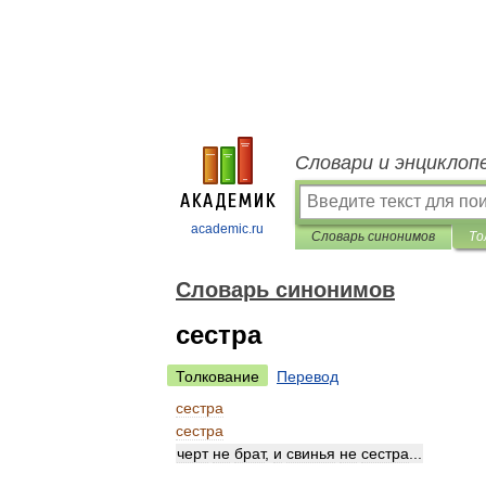
Словари и энциклоп
academic.ru
Словарь синонимов
То
Словарь синонимов
сестра
Толкование
Перевод
сестра
сестра
черт
не
брат
,
и
свинья
не
сестра
...