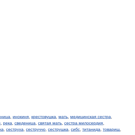
нница
,
инокиня
,
крестовушка
,
мать
,
медицинская сестра
,
я
,
река
,
сведеница
,
святая мать
,
сестра милосердия
,
ка
,
сеструха
,
сеструччо
,
сеструшка
,
сибс
,
титанида
,
товарищ
,