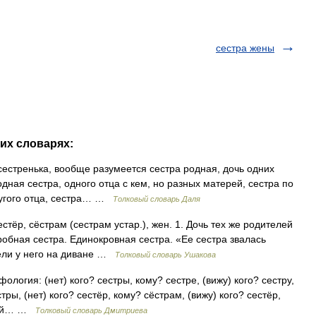
сестра жены
гих словарях:
сестренька, вообще разумеется сестра родная, дочь одних
дная сестра, одного отца с кем, но разных матерей, сестра по
ругого отца, сестра… …
Толковый словарь Даля
тёр, сёстрам (сестрам устар.), жен. 1. Дочь тех же родителей
обная сестра. Единокровная сестра. «Ее сестра звалась
дели у него на диване …
Толковый словарь Ушакова
ология: (нет) кого? сестры, кому? сестре, (вижу) кого? сестру,
тры, (нет) кого? сестёр, кому? сёстрам, (вижу) кого? сестёр,
трой… …
Толковый словарь Дмитриева