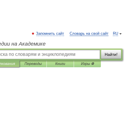
Запомнить сайт
Словарь на свой сайт
RU
едии на Академике
Найти!
лкования
Переводы
Книги
Игры ⚽