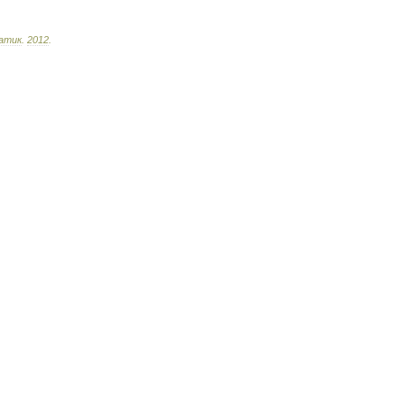
атик
.
2012
.