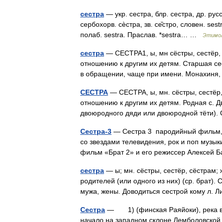
сестра
— укр. сестра, блр. сестра, др. русс
сербохорв. сѐстра, зв. се̏стро, словен. sestr
полаб. sestra. Праслав. *sestra… …
Этимол
сестра
— СЕСТРА1, ы, мн сёстры, сестёр, 
отношению к другим их детям. Старшая сес
в обращении, чаще при имени. Монахин
СЕСТРА
— СЕСТРА, ы, мн. сёстры, сестёр, 
отношению к другим их детям. Родная с. Д
двоюродного дяди или двоюродной тёти)
Сестра-3
— Сестра 3 пародийный фильм, 
со звездами телевидения, рок и поп музык
фильм «Брат 2» и его режиссер Алексей
сестра
— ы; мн. сёстры, сестёр, сёстрам; 
родителей (или одного из них) (ср. брат).
мужа, жены. Доводиться сестрой кому л
Сестра
— 1) (финская Раяйоки), река в 
начало на западном склоне Лемболовской 