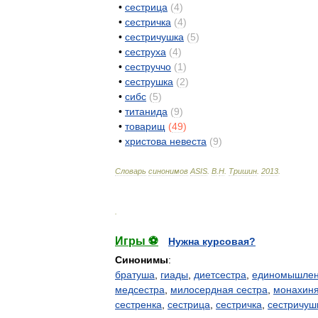
•
сестрица
(
4
)
•
сестричка
(
4
)
•
сестричушка
(
5
)
•
сеструха
(
4
)
•
сеструччо
(
1
)
•
сеструшка
(
2
)
•
сибс
(
5
)
•
титанида
(
9
)
•
товарищ
(
49
)
•
христова
невеста
(
9
)
Словарь
синонимов
ASIS
.
В
.
Н
.
Тришин
.
2013
.
.
Игры ⚽
Нужна курсовая?
Синонимы
:
братуша
,
гиады
,
диетсестра
,
единомышле
медсестра
,
милосердная сестра
,
монахин
сестренка
,
сестрица
,
сестричка
,
сестричуш