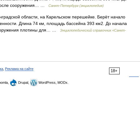
в, после сооружения… …
Санкт-Петербург (энциклопедия)
нградской области, на Карельском перешейке. Берёт начало
нности. Длина 74 км, площадь бассейна 393 км2. До начала
е сооружения плотины для… …
Энциклопедический справочник «Санкт-
ка
,
Реклама на сайте
18+
omla,
Drupal,
WordPress, MODx.