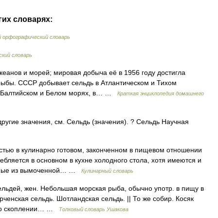
гих словарях:
й орфографический словарь
кий словарь
еанов и морей; мировая добыча её в 1956 году достигла
 рыбы. СССР добывает сельдь в Атлантическом и Тихом
м, Балтийском и Белом морях, в… …
Краткая энциклопедия домашнего
ругие значения, см. Сельдь (значения). ? Сельдь Научная
ью в кулинарно готовом, законченном в пищевом отношении
ребляется в основном в кухне холодного стола, хотя имеются и
аемые из вымоченной… …
Кулинарный словарь
льдей, жен. Небольшая морская рыба, обычно употр. в пищу в
рченская сельдь. Шотландская сельдь. || То же собир. Косяк
.) о скоплении… …
Толковый словарь Ушакова