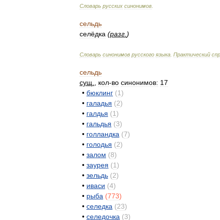
Словарь
русских
синонимов
.
сельдь
селёдка
(
разг
.
)
Словарь
синонимов
русского
языка
.
Практический
сп
сельдь
сущ
.
,
кол
-
во
синонимов:
17
•
бюклинг
(
1
)
•
галадья
(
2
)
•
галдья
(
1
)
•
гальдья
(
3
)
•
голландка
(
7
)
•
голодья
(
2
)
•
залом
(
8
)
•
заурея
(
1
)
•
зельдь
(
2
)
•
иваси
(
4
)
•
рыба
(
773
)
•
селедка
(
23
)
•
селедочка
(
3
)