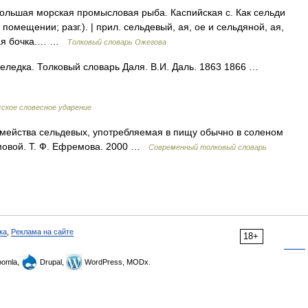
большая морская промысловая рыба. Каспийская с. Как сельди
помещении; разг.). | прил. сельдевый, ая, ое и сельдяной, ая,
яная бочка.… …
Толковый словарь Ожегова
еледка. Толковый словарь Даля. В.И. Даль. 1863 1866 …
сское словесное ударение
мейства сельдевых, употребляемая в пищу обычно в соленом
мовой. Т. Ф. Ефремова. 2000 …
Современный толковый словарь
ка
,
Реклама на сайте
18+
omla,
Drupal,
WordPress, MODx.