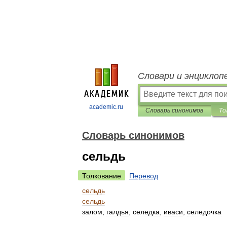
Словари и энциклоп
academic.ru
Словарь синонимов
То
Словарь синонимов
сельдь
Толкование
Перевод
сельдь
сельдь
залом
,
галдья
,
селедка
,
иваси
,
селедочка