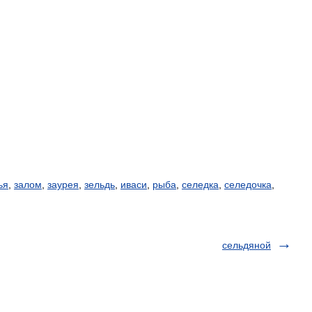
ья
,
залом
,
заурея
,
зельдь
,
иваси
,
рыба
,
селедка
,
селедочка
,
сельдяной