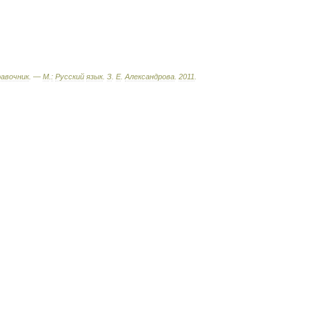
равочник
. —
М
.
:
Русский
язык
.
З
.
Е
.
Александрова
.
2011
.