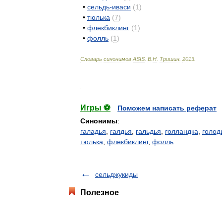
•
сельдь
-
иваси
(
1
)
•
тюлька
(
7
)
•
флекбиклинг
(
1
)
•
фолль
(
1
)
Словарь
синонимов
ASIS
.
В
.
Н
.
Тришин
.
2013
.
.
Игры ⚽
Поможем написать реферат
Синонимы
:
галадья
,
галдья
,
гальдья
,
голландка
,
голод
тюлька
,
флекбиклинг
,
фолль
сельджукиды
Полезное