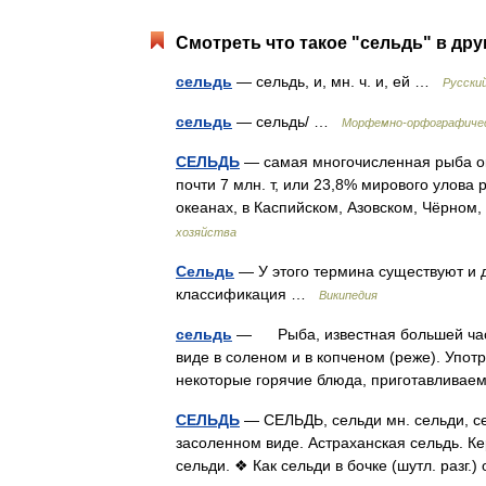
Смотреть что такое "сельдь" в дру
сельдь
— сельдь, и, мн. ч. и, ей …
Русски
сельдь
— сельдь/ …
Морфемно-орфографичес
СЕЛЬДЬ
— самая многочисленная рыба ок
почти 7 млн. т, или 23,8% мирового улова
океанах, в Каспийском, Азовском, Чёрно
хозяйства
Сельдь
— У этого термина существуют и д
классификация …
Википедия
сельдь
— Рыба, известная большей част
виде в соленом и в копченом (реже). Упот
некоторые горячие блюда, приготавлив
СЕЛЬДЬ
— СЕЛЬДЬ, сельди мн. сельди, се
засоленном виде. Астраханская сельдь. Ке
сельди. ❖ Как сельди в бочке (шутл. разг