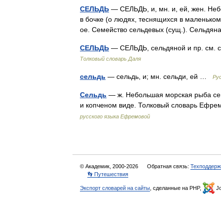
СЕЛЬДЬ
— СЕЛЬДЬ, и, мн. и, ей, жен. Не
в бочке (о людях, теснящихся в маленьком 
ое. Семейство сельдевых (сущ.). Сельд
СЕЛЬДЬ
— СЕЛЬДЬ, сельдяной и пр. см. с
Толковый словарь Даля
сельдь
— сельдь, и; мн. сельди, ей …
Ру
Сельдь
— ж. Небольшая морская рыба се
и копченом виде. Толковый словарь Ефре
русского языка Ефремовой
© Академик, 2000-2026
Обратная связь:
Техподдерж
👣 Путешествия
Экспорт словарей на сайты
, сделанные на PHP,
Jo