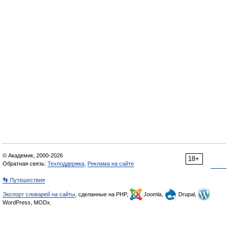
© Академик, 2000-2026
18+
Обратная связь:
Техподдержка
,
Реклама на сайте
👣 Путешествия
Экспорт словарей на сайты
, сделанные на PHP,
Joomla,
Drupal,
WordPress, MODx.