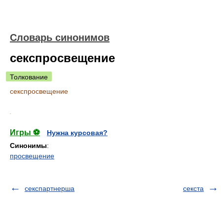
Словарь синонимов
секспросвещение
Толкование
секспросвещение
.
Игры ⚽
Нужна курсовая?
Синонимы
:
просвещение
секспартнерша
секста