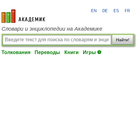
EN
DE
ES
FR
academic.ru
Словари и энциклопедии на Академике
Найти!
Толкования
Переводы
Книги
Игры ⚽