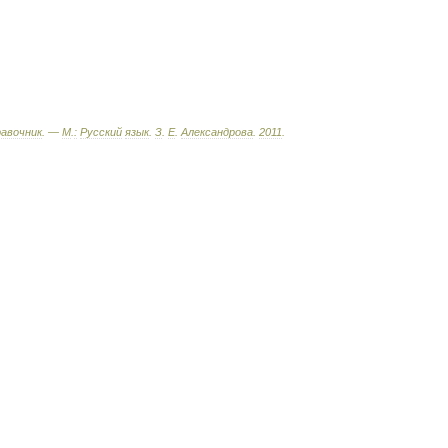
равочник
. —
М
.
:
Русский
язык
.
З
.
Е
.
Александрова
.
2011
.