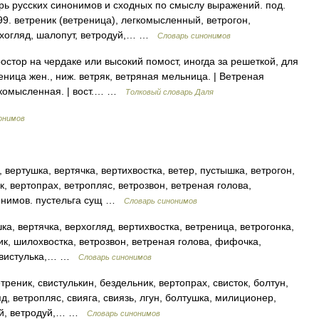
ь русских синонимов и сходных по смыслу выражений. под.
99. ветреник (ветреница), легкомысленный, ветрогон,
ерхогляд, шалопут, ветродуй,… …
Словарь синонимов
стор на чердаке или высокий помост, иногда за решеткой, для
еница жен., ниж. ветряк, ветряная мельница. | Ветреная
гкомысленная. | вост.… …
Толковый словарь Даля
онимов
 вертушка, вертячка, вертихвостка, ветер, пустышка, ветрогон,
к, вертопрах, ветропляс, ветрозвон, ветреная голова,
нонимов. пустельга сущ …
Словарь синонимов
а, вертячка, верхогляд, вертихвостка, ветреница, ветрогонка,
ник, шилохвостка, ветрозвон, ветреная голова, фифочка,
, свистулька,… …
Словарь синонимов
реник, свистулькин, бездельник, вертопрах, свисток, болтун,
д, ветропляс, свияга, свиязь, лгун, болтушка, милиционер,
пай, ветродуй,… …
Словарь синонимов