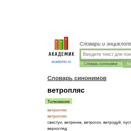
Словари и энциклоп
academic.ru
Словарь синонимов
То
Словарь синонимов
ветропляс
Толкование
ветропляс
ветропляс
свистун
,
ветреник
,
ветрогон
,
ветродуй
,
пус
верхогляд