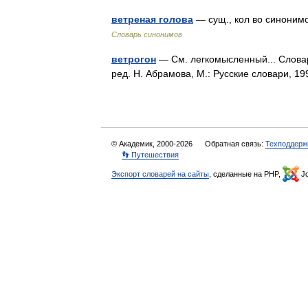
ветреная голова
— сущ., кол во синонимов
Словарь синонимов
ветрогон
— См. легкомысленный... Словар
ред. Н. Абрамова, М.: Русские словари, 
© Академик, 2000-2026
Обратная связь:
Техподдерж
👣 Путешествия
Экспорт словарей на сайты
, сделанные на PHP,
Jo