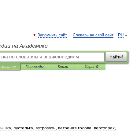
Запомнить сайт
Словарь на свой сайт
RU
едии на Академике
Найти!
лкования
Переводы
Книги
Игры ⚽
тышка
,
пустельга
,
ветрозвон
,
ветреная
голова
,
вертопрах
,