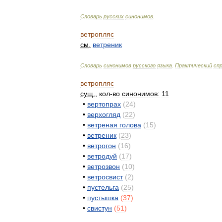
Словарь
русских
синонимов
.
ветропляс
см
.
ветреник
Словарь
синонимов
русского
языка
.
Практический
сп
ветропляс
сущ
.
,
кол
-
во
синонимов:
11
•
вертопрах
(
24
)
•
верхогляд
(
22
)
•
ветреная
голова
(
15
)
•
ветреник
(
23
)
•
ветрогон
(
16
)
•
ветродуй
(
17
)
•
ветрозвон
(
10
)
•
ветросвист
(
2
)
•
пустельга
(
25
)
•
пустышка
(
37
)
•
свистун
(
51
)