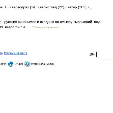
: 15 • вертопрах (24) • верхогляд (22) • ветер (262) • …
ь русских синонимов и сходных по смыслу выражений. под.
1999. ветрогон см …
Словарь синонимов
ка
,
Реклама на сайте
18+
omla,
Drupal,
WordPress, MODx.