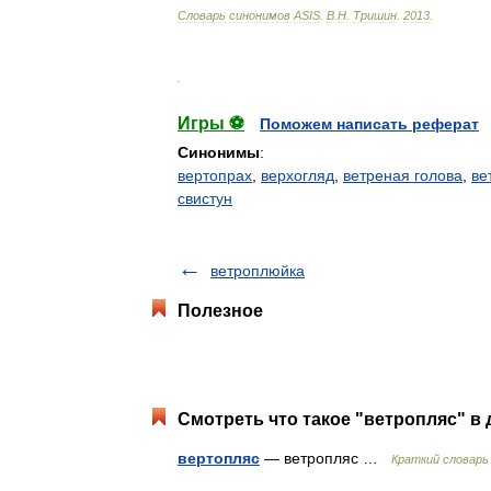
Словарь
синонимов
ASIS
.
В
.
Н
.
Тришин
.
2013
.
.
Игры ⚽
Поможем написать реферат
Синонимы
:
вертопрах
,
верхогляд
,
ветреная голова
,
ве
свистун
ветроплюйка
Полезное
Смотреть что такое "ветропляс" в 
вертопляс
— ветропляс …
Краткий словарь