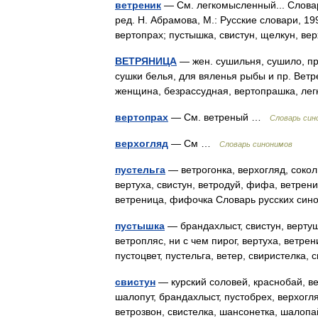
ветреник
— См. легкомысленный... Словар
ред. Н. Абрамова, М.: Русские словари, 19
вертопрах; пустышка, свистун, щелкун, в
ВЕТРЯНИЦА
— жен. сушильня, сушило, про
сушки белья, для вяленья рыбы и пр. Ветр
женщина, безрассудная, вертопрашка, ле
вертопрах
— См. ветреный …
Словарь син
верхогляд
— См …
Словарь синонимов
пустельга
— ветрогонка, верхогляд, сокол,
вертуха, свистун, ветродуй, фифа, ветрени
ветреница, фифочка Словарь русских си
пустышка
— брандахлыст, свистун, вертушк
ветропляс, ни с чем пирог, вертуха, ветре
пустоцвет, пустельга, ветер, свиристелка
свистун
— курский соловей, краснобай, вет
шалопут, брандахлыст, пустобрех, верхогля
ветрозвон, свистелка, шансонетка, шало