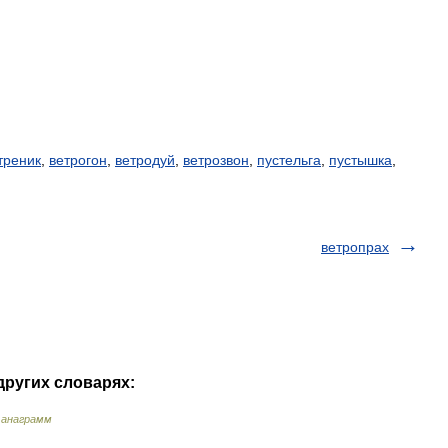
треник
,
ветрогон
,
ветродуй
,
ветрозвон
,
пустельга
,
пустышка
,
ветропрах
других словарях:
 анаграмм