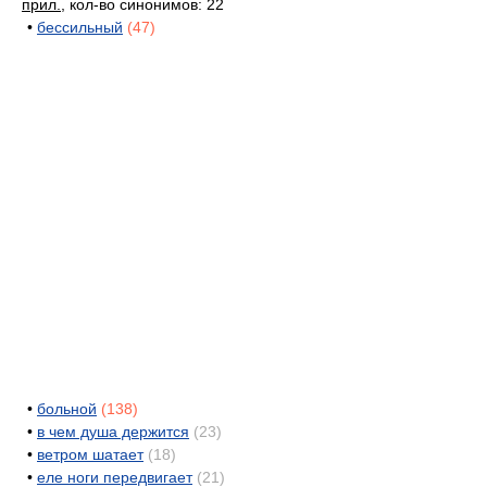
прил.
, кол-во синонимов: 22
•
бессильный
(47)
•
больной
(138)
•
в чем душа держится
(23)
•
ветром шатает
(18)
•
еле ноги передвигает
(21)