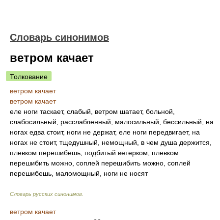
Словарь синонимов
ветром качает
Толкование
ветром качает
ветром качает
еле ноги таскает, слабый, ветром шатает, больной,
слабосильный, расслабленный, малосильный, бессильный, на
ногах едва стоит, ноги не держат, еле ноги передвигает, на
ногах не стоит, тщедушный, немощный, в чем душа держится,
плевком перешибешь, подбитый ветерком, плевком
перешибить можно, соплей перешибить можно, соплей
перешибешь, маломощный, ноги не носят
Словарь русских синонимов
.
ветром качает