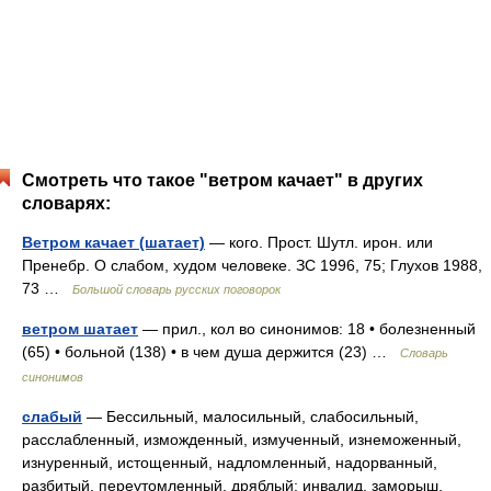
Смотреть что такое "ветром качает" в других
словарях:
Ветром качает (шатает)
— кого. Прост. Шутл. ирон. или
Пренебр. О слабом, худом человеке. ЗС 1996, 75; Глухов 1988,
73 …
Большой словарь русских поговорок
ветром шатает
— прил., кол во синонимов: 18 • болезненный
(65) • больной (138) • в чем душа держится (23) …
Словарь
синонимов
слабый
— Бессильный, малосильный, слабосильный,
расслабленный, изможденный, измученный, изнеможенный,
изнуренный, истощенный, надломленный, надорванный,
разбитый, переутомленный, дряблый; инвалид, заморыш,