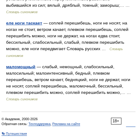
выбившийся из сил; вялый, дряблый, томный; заморыш;… …
Словарь синонимов
еле ноги таскает
— соплей перешибешь, ноги не носят, на
ногах не стоит, ветром качает, плевком перешибешь, соплей
перешибить можно, ноги не держат, на ногах едва стоит,
бессильный, слабосильный, слабый, плевком перешибить
можно, еле ноги передвигает Словарь русских …
Словарь
синонимов
маломощный
— слабый, немощный, слабосильный,
малосильный; малоинтенсивный, бедный, плевком
перешибешь, ветром качает, бедняцкий, ноги не держат, ноги
не носят, соплей перешибешь, маломочный, бессильный,
плевком перешибить можно, соплей перешибить можно,… …
Словарь синонимов
© Академик, 2000-2026
18+
Обратная связь:
Техподдержка
,
Реклама на сайте
👣 Путешествия