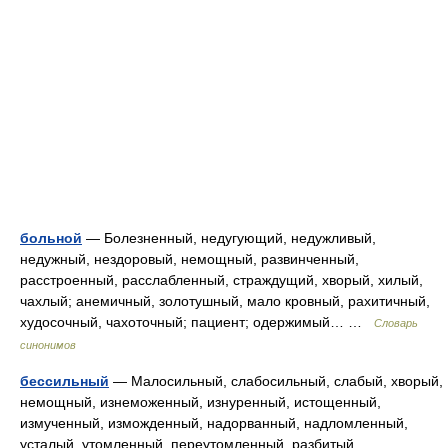
больной
— Болезненный, недугующий, недужливый,
недужный, нездоровый, немощный, развинченный,
расстроенный, расслабленный, страждущий, хворый, хилый,
чахлый; анемичный, золотушный, мало кровный, рахитичный,
худосочный, чахоточный; пациент; одержимый… …
Словарь
синонимов
бессильный
— Малосильный, слабосильный, слабый, хворый,
немощный, изнеможенный, изнуренный, истощенный,
измученный, изможденный, надорванный, надломленный,
усталый, утомленный, переутомленный, разбитый,