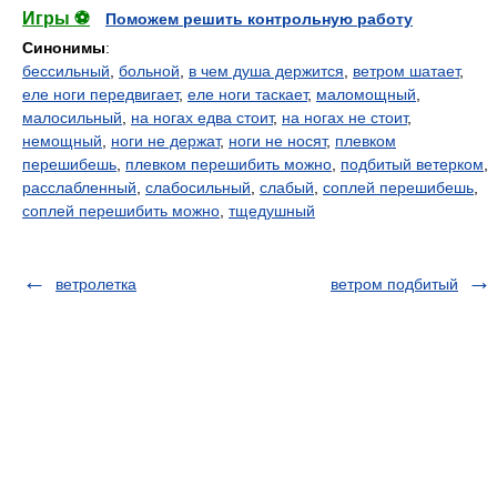
Игры ⚽
Поможем решить контрольную работу
Синонимы
:
бессильный
,
больной
,
в чем душа держится
,
ветром шатает
,
еле ноги передвигает
,
еле ноги таскает
,
маломощный
,
малосильный
,
на ногах едва стоит
,
на ногах не стоит
,
немощный
,
ноги не держат
,
ноги не носят
,
плевком
перешибешь
,
плевком перешибить можно
,
подбитый ветерком
,
расслабленный
,
слабосильный
,
слабый
,
соплей перешибешь
,
соплей перешибить можно
,
тщедушный
ветролетка
ветром подбитый