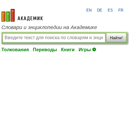
EN
DE
ES
FR
academic.ru
Словари и энциклопедии на Академике
Найти!
Толкования
Переводы
Книги
Игры ⚽