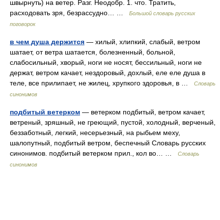
швырнуть) на ветер. Разг. Неодобр. 1. что. Тратить,
расходовать зря, безрассудно… …
Большой словарь русских
поговорок
в чем душа держится
— хилый, хлипкий, слабый, ветром
шатает, от ветра шатается, болезненный, больной,
слабосильный, хворый, ноги не носят, бессильный, ноги не
держат, ветром качает, нездоровый, дохлый, еле еле душа в
теле, все прилипает, не жилец, хрупкого здоровья, в …
Словарь
синонимов
подбитый ветерком
— ветерком подбитый, ветром качает,
ветреный, зряшный, не греющий, пустой, холодный, верченый,
беззаботный, легкий, несерьезный, на рыбьем меху,
шалопутный, подбитый ветром, беспечный Словарь русских
синонимов. подбитый ветерком прил., кол во… …
Словарь
синонимов