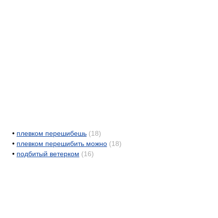
•
плевком перешибешь
(18)
•
плевком перешибить можно
(18)
•
подбитый ветерком
(16)