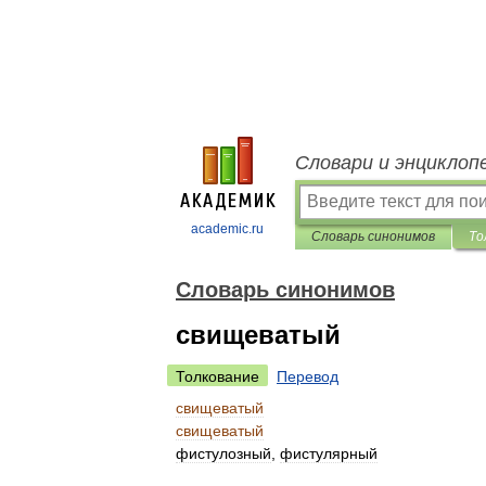
Словари и энциклоп
academic.ru
Словарь синонимов
То
Словарь синонимов
свищеватый
Толкование
Перевод
свищеватый
свищеватый
фистулозный
,
фистулярный