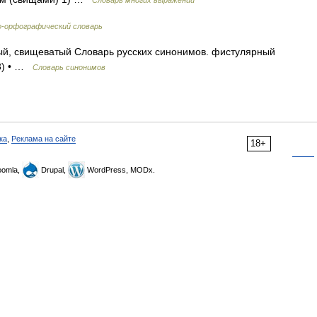
Словарь многих выражений
-орфографический словарь
й, свищеватый Словарь русских синонимов. фистулярный
(3) • …
Словарь синонимов
ка
,
Реклама на сайте
18+
omla,
Drupal,
WordPress, MODx.