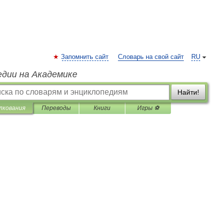
Запомнить сайт
Словарь на свой сайт
RU
едии на Академике
Найти!
лкования
Переводы
Книги
Игры ⚽