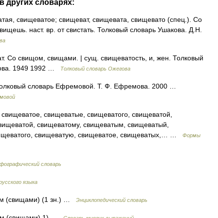
в других словарях:
, свищеватое; свищеват, свищевата, свищевато (спец.). Со
вищешь. наст. вр. от свистать. Толковый словарь Ушакова. Д.Н.
ва
 Со свищом, свищами. | сущ. свищеватость, и, жен. Толковый
дова. 1949 1992 …
Толковый словарь Ожегова
лковый словарь Ефремовой. Т. Ф. Ефремова. 2000 …
емовой
свищеватое, свищеватые, свищеватого, свищеватой,
свищеватой, свищеватому, свищеватым, свищеватый,
вищеватого, свищеватую, свищеватое, свищеватых,… …
Формы
рфографический словарь
русского языка
щом (свищами) (1 зн.) …
Энциклопедический словарь
ищом (свищами) 1) …