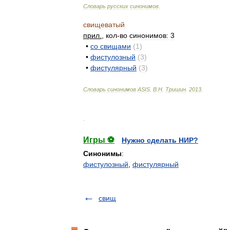
Словарь
русских
синонимов
.
свищеватый
прил
.
,
кол
-
во
синонимов:
3
•
со
свищами
(
1
)
•
фистулозный
(
3
)
•
фистулярный
(
3
)
Словарь
синонимов
ASIS
.
В
.
Н
.
Тришин
.
2013
.
.
Игры ⚽
Нужно сделать НИР?
Синонимы
:
фистулозный
,
фистулярный
свищ