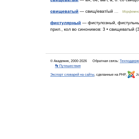
свищеватый
— свищ/еват/ый …
Морфемно
фистулярный
— фистулозный, фистульны
прил., кол во синонимов: 3 • свищеватый 
© Академик, 2000-2026
Обратная связь:
Техподдерж
👣 Путешествия
Экспорт словарей на сайты
, сделанные на PHP,
Jo