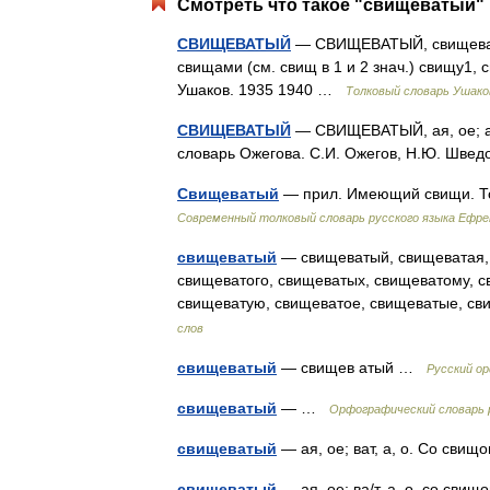
Смотреть что такое "свищеватый" 
СВИЩЕВАТЫЙ
— СВИЩЕВАТЫЙ, свищеватая
свищами (см. свищ в 1 и 2 знач.) свищу1, с
Ушаков. 1935 1940 …
Толковый словарь Ушако
СВИЩЕВАТЫЙ
— СВИЩЕВАТЫЙ, ая, ое; ат.
словарь Ожегова. С.И. Ожегов, Н.Ю. Шве
Свищеватый
— прил. Имеющий свищи. То
Современный толковый словарь русского языка Ефр
свищеватый
— свищеватый, свищеватая, 
свищеватого, свищеватых, свищеватому, 
свищеватую, свищеватое, свищеватые, с
слов
свищеватый
— свищев атый …
Русский о
свищеватый
— …
Орфографический словарь 
свищеватый
— ая, ое; ват, а, о. Со сви
свищеватый
— ая, ое; ва/т, а, о. со св