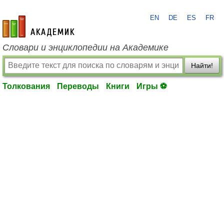
EN
DE
ES
FR
academic.ru
Словари и энциклопедии на Академике
Найти!
Толкования
Переводы
Книги
Игры ⚽