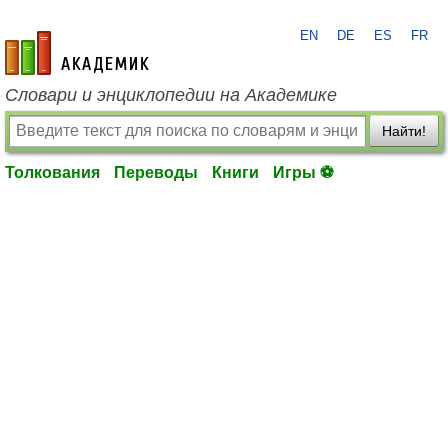
EN
DE
ES
FR
academic.ru
Словари и энциклопедии на Академике
Найти!
Толкования
Переводы
Книги
Игры ⚽