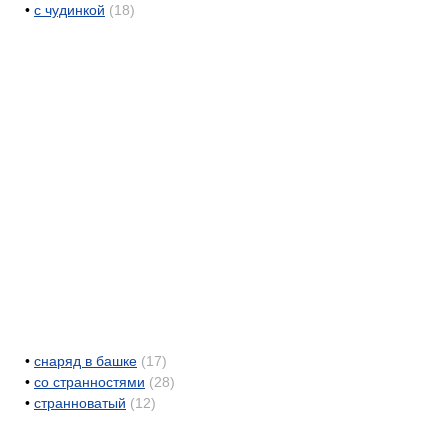
•
с чудинкой
(18)
•
снаряд в башке
(17)
•
со странностями
(28)
•
странноватый
(12)