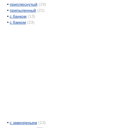
•
приплюснутый
(19)
•
припыленный
(21)
•
с банком
(13)
•
с бзиком
(23)
•
с завихреньем
(13)