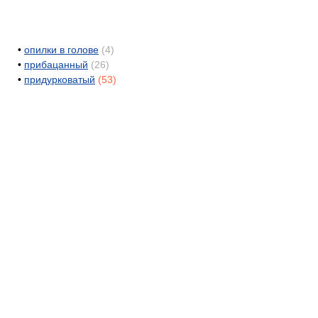
•
опилки в голове
(4)
•
прибацанный
(26)
•
придурковатый
(53)