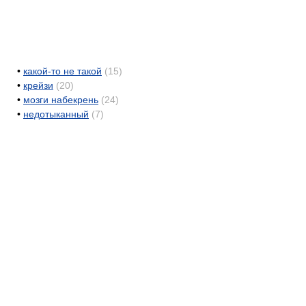
•
какой-то не такой
(15)
•
крейзи
(20)
•
мозги набекрень
(24)
•
недотыканный
(7)