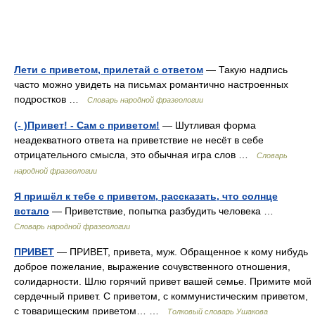
Лети с приветом, прилетай с ответом
— Такую надпись
часто можно увидеть на письмах романтично настроенных
подростков …
Словарь народной фразеологии
(- )Привет! - Сам с приветом!
— Шутливая форма
неадекватного ответа на приветствие не несёт в себе
отрицательного смысла, это обычная игра слов …
Словарь
народной фразеологии
Я пришёл к тебе с приветом, рассказать, что солнце
встало
— Приветствие, попытка разбудить человека …
Словарь народной фразеологии
ПРИВЕТ
— ПРИВЕТ, привета, муж. Обращенное к кому нибудь
доброе пожелание, выражение сочувственного отношения,
солидарности. Шлю горячий привет вашей семье. Примите мой
сердечный привет. С приветом, с коммунистическим приветом,
с товарищеским приветом… …
Толковый словарь Ушакова