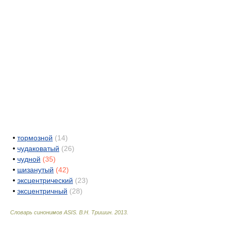
•
тормозной
(14)
•
чудаковатый
(26)
•
чудной
(35)
•
шизанутый
(42)
•
эксцентрический
(23)
•
эксцентричный
(28)
Словарь синонимов ASIS.
В.Н. Тришин
.
2013
.