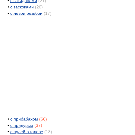
•
с закидонами
(21)
•
с заскоками
(26)
•
с левой резьбой
(17)
•
с прибабахом
(66)
•
с придурью
(37)
•
с пулей в голове
(18)