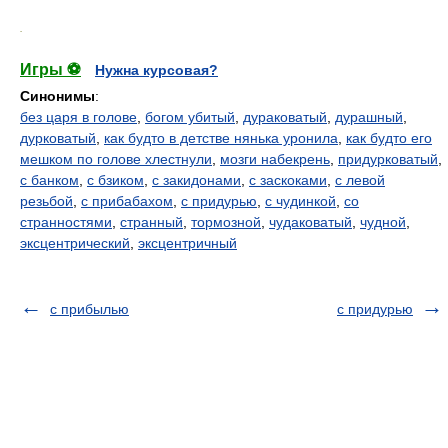
.
Игры ⚽
Нужна курсовая?
Синонимы
:
без царя в голове
,
богом убитый
,
дураковатый
,
дурашный
,
дурковатый
,
как будто в детстве нянька уронила
,
как будто его
мешком по голове хлестнули
,
мозги набекрень
,
придурковатый
,
с банком
,
с бзиком
,
с закидонами
,
с заскоками
,
с левой
резьбой
,
с прибабахом
,
с придурью
,
с чудинкой
,
со
странностями
,
странный
,
тормозной
,
чудаковатый
,
чудной
,
эксцентрический
,
эксцентричный
с прибылью
с придурью