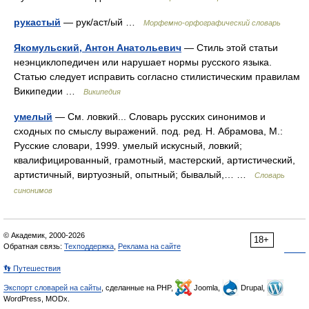
рукастый
— рук/аст/ый …
Морфемно-орфографический словарь
Якомульский, Антон Анатольевич
— Стиль этой статьи
неэнциклопедичен или нарушает нормы русского языка.
Статью следует исправить согласно стилистическим правилам
Википедии …
Википедия
умелый
— См. ловкий... Словарь русских синонимов и
сходных по смыслу выражений. под. ред. Н. Абрамова, М.:
Русские словари, 1999. умелый искусный, ловкий;
квалифицированный, грамотный, мастерский, артистический,
артистичный, виртуозный, опытный; бывалый,… …
Словарь
синонимов
© Академик, 2000-2026
18+
Обратная связь:
Техподдержка
,
Реклама на сайте
👣 Путешествия
Экспорт словарей на сайты
, сделанные на PHP,
Joomla,
Drupal,
WordPress, MODx.