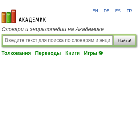
EN
DE
ES
FR
academic.ru
Словари и энциклопедии на Академике
Найти!
Толкования
Переводы
Книги
Игры ⚽