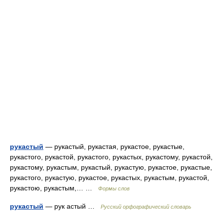
рукастый
— рукастый, рукастая, рукастое, рукастые,
рукастого, рукастой, рукастого, рукастых, рукастому, рукастой,
рукастому, рукастым, рукастый, рукастую, рукастое, рукастые,
рукастого, рукастую, рукастое, рукастых, рукастым, рукастой,
рукастою, рукастым,… …
Формы слов
рукастый
— рук астый …
Русский орфографический словарь