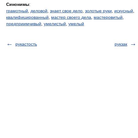
Синонимы
:
грамотный
,
деловой
,
знает свое дело
,
золотые руки
,
искусный
,
квалифицированный
,
мастер своего дела
,
мастеровитый
,
предприимчивый
,
умелистый
,
умелый
рукастость
рукзак