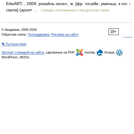
EdwART, , 2009. рокайль нескл., ж. [фр. rocaille, уменьш. к roc –
скала] (архит …
Словарь иностранных слов русского языка
© Академик, 2000-2026
18+
Обратная связь:
Техподдержка
,
Реклама на сайте
👣 Путешествия
Экспорт словарей на сайты
, сделанные на PHP,
Joomla,
Drupal,
WordPress, MODx.