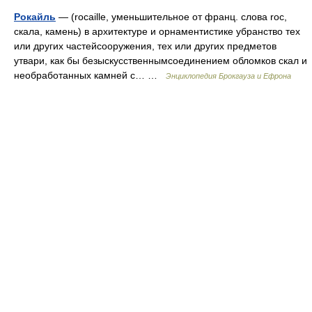
Рокайль
— (rocaille, уменьшительное от франц. слова rос,
скала, камень) в архитектуре и орнаментистике убранство тех
или других частейсооружения, тех или других предметов
утвари, как бы безыскусственнымсоединением обломков скал и
необработанных камней с… …
Энциклопедия Брокгауза и Ефрона