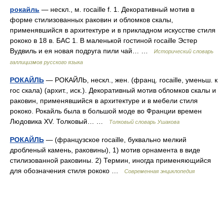
рокайль
— нескл., м. rocaille f. 1. Декоративный мотив в
форме стилизованных раковин и обломков скалы,
применявшийся в архитектуре и в прикладном искусстве стиля
рококо в 18 в. БАС 1. В маленькой гостиной rocaille Эстер
Вудвиль и ея новая подруга пили чай… …
Исторический словарь
галлицизмов русского языка
РОКАЙЛЬ
— РОКАЙЛЬ, нескл., жен. (франц. rocaille, уменьш. к
roc скала) (архит., иск.). Декоративный мотив обломков скалы и
раковин, применявшийся в архитектуре и в мебели стиля
рококо. Рокайль была в большой моде во Франции времен
Людовика XV. Толковый… …
Толковый словарь Ушакова
РОКАЙЛЬ
— (французское rocaille, буквально мелкий
дробленый камень, раковины), 1) мотив орнамента в виде
стилизованной раковины. 2) Термин, иногда применяющийся
для обозначения стиля рококо …
Современная энциклопедия