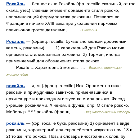
Рокайль
— Лепное окно Рокайль (фр. rocaille скальный, от roc
скала, утес) главный элемент орнамента стиля рококо,
напоминающий форму завитка раковины. Появился во
Франции в начале XVIII века при украшении парковых
павильонов гротов деталями,… …
Википедия
Рокайль
— (франц. rocaille, буквально мелкий дроблёный
камень, раковины) 1) характерный для Рококо мотив
орнамента стилизованная раковина. 2) Термин, иногда
применяемый для обозначения стиля рококо.
Рокайль. Характерный мотив… …
Большая советская
энциклопедия
рокайль
— я; м. [франц. rocaille] Иск. Орнамент в виде
раковин и причудливых завитков, применявшийся в
архитектуре и прикладном искусстве стиля рококо. Фасад
украшен рокайлями. // неизм. в функц. опр. О стиле рококо.
Мебель р. * * * рокайль (франц.… …
Энциклопедический словарь
рокайль
— (фр. rocallle букв. раковина) 1) орнамент в виде
раковины, характерный для европейского искусства нач. 18 в.;
2) то же, что рококо. Новый словарь иностранных слов. by