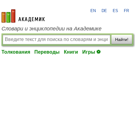
EN
DE
ES
FR
academic.ru
Словари и энциклопедии на Академике
Найти!
Толкования
Переводы
Книги
Игры ⚽