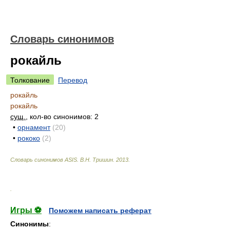
Словарь синонимов
рокайль
Толкование
Перевод
рокайль
рокайль
сущ.
, кол-во синонимов: 2
•
орнамент
(20)
•
рококо
(2)
Словарь синонимов ASIS.
В.Н. Тришин
.
2013
.
.
Игры ⚽
Поможем написать реферат
Синонимы
: