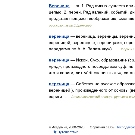
Вереница
— ж. 1. Ряд живых существ или
цепью. 2. перен. Ряд явлений, событий, дн
представляющихся воображению, сменяю
русского языка Ефремовой
вереница
— вереница, вереницы, верениц
вереницей, вереницею, вереницами, верен
парадигма по А. А. Зализняку») …
Формы с
вереница
— Искон. Суф. образование (ср.
«ряд», производного посредством суф. нь (
что и вериги, лит. vérti «нанизывать», «с
вереница
— Собственно русское образован
вереницей ), произведенного от основы (в
вериги …
Этимологический словарь русского язы
© Академик, 2000-2026
Обратная связь:
Техподдерж
👣 Путешествия