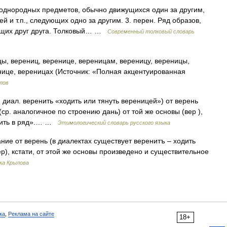
 однородных предметов, обычно движущихся один за другим,
ей и т.п., следующих одно за другим. 3. перен. Ряд образов,
щих друг друга. Толковый… …
Современный толковый словарь
ы, верениц, веренице, вереницам, вереницу, вереницы,
ице, вереницах (Источник: «Полная акцентуированная
лов
 диал. веренить «ходить или тянуть вереницей») от верень
ср. аналогичное по строению дань) от той же основы (вер ),
тавить в ряд».… …
Этимологический словарь русского языка
ие от верень (в диалектах существует веренитъ – ходить
ер), кстати, от этой же основы произведено и существительное
ка Крылова
ка
,
Реклама на сайте
18+