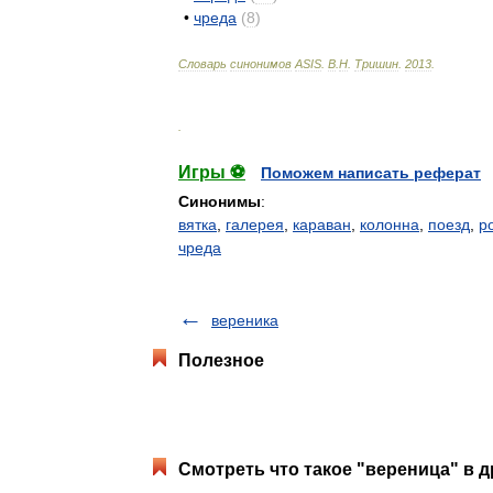
•
чреда
(
8
)
Словарь
синонимов
ASIS
.
В
.
Н
.
Тришин
.
2013
.
.
Игры ⚽
Поможем написать реферат
Синонимы
:
вятка
,
галерея
,
караван
,
колонна
,
поезд
,
р
чреда
вереника
Полезное
Смотреть что такое "вереница" в д