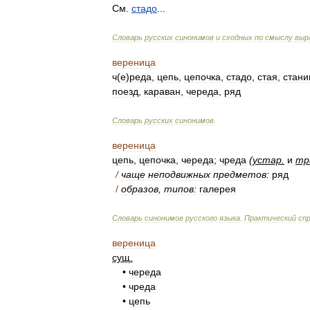
См
.
стадо
...
Словарь
русских
синонимов
и
сходных
по
смыслу
выр
вереница
ч
(
е
)
реда
,
цепь
,
цепочка
,
стадо
,
стая
,
стани
поезд
,
караван
,
череда
,
ряд
Словарь
русских
синонимов
.
вереница
цепь
,
цепочка
,
череда
;
чреда
(
устар
.
и
тр
/
чаще
неподвижных
предметов:
ряд
/
образов
,
типов:
галерея
Словарь
синонимов
русского
языка
.
Практический
сп
вереница
сущ
.
•
череда
•
чреда
•
цепь