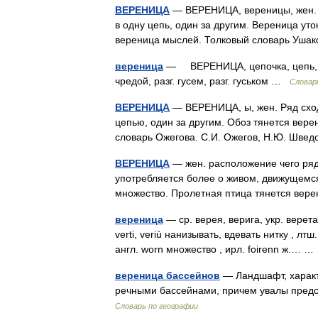
ВЕРЕНИЦА
— ВЕРЕНИЦА, вереницы, жен. 
в одну цепь, один за другим. Вереница ут
вереница мыслей. Толковый словарь Ушак
вереница
— ВЕРЕНИЦА, цепочка, цепь, 
чредой, разг. гусем, разг. гуськом …
Словар
ВЕРЕНИЦА
— ВЕРЕНИЦА, ы, жен. Ряд сход
цепью, один за другим. Обоз тянется верен
словарь Ожегова. С.И. Ожегов, Н.Ю. Шве
ВЕРЕНИЦА
— жен. расположение чего рядо
употребляется более о живом, движущемся, 
множество. Пролетная птица тянется ве
вереница
— ср. верея, верига, укр. верета
verti, veriù нанизывать, вдевать нитку , лтш
англ. worn множество , ирл. foirenn ж.… 
вереница бассейнов
— Ландшафт, характ
речными бассейнами, причем увалы предс
Словарь по географии