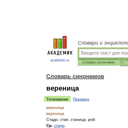
Словари и энциклоп
academic.ru
Словарь синонимов
То
Словарь синонимов
вереница
Толкование
Перевод
вереница
вереница
Стадо
,
стая
,
станица
,
рой
.
Ср
.
стадо
.