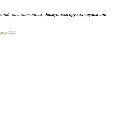
лений
,
расположенных
,
движущихся
друг
за
другом
или
атик
.
2012
.