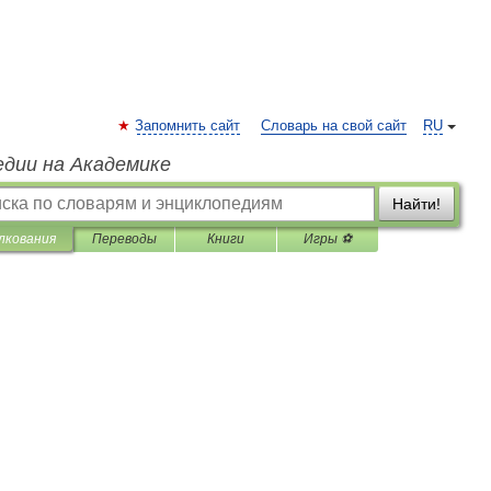
Запомнить сайт
Словарь на свой сайт
RU
едии на Академике
Найти!
лкования
Переводы
Книги
Игры ⚽