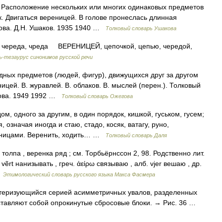
Расположение нескольких или многих одинаковых предметов
ок. Двигаться вереницей. В голове пронеслась длинная
ова. Д.Н. Ушаков. 1935 1940 …
Толковый словарь Ушакова
череда, чреда ВЕРЕНИЦЕЙ, цепочкой, цепью, чередой,
ь-тезаурус синонимов русской речи
ных предметов (людей, фигур), движущихся друг за другом
ицей. В. журавлей. В. облаков. В. мыслей (перен.). Толковый
дова. 1949 1992 …
Толковый словарь Ожегова
м, одного за другим, в один порядок, кишкой, гуськом, гусем;
означая иногда и стаю, стадо, косяк, ватагу, руно,
реницами. Веренить, ходить… …
Толковый словарь Даля
 толпа , веренка ряд ; см. Торбьёрнссон 2, 98. Родственно лит.
. vẽrt нанизывать , греч. ἀείρω связываю , алб. vjer вешаю , др.
…
Этимологический словарь русского языка Макса Фасмера
еризующийся серией асимметричных увалов, разделенных
тавляют собой опрокинутые сбросовые блоки. → Рис. 36 …