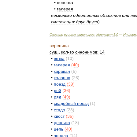
•
цепочка
•
галерея
несколько
однотипных
объектов
или
яв
сменяющих
друг
друга
)
Словарь
русских
синонимов
.
Контекст
5
.
0
—
Информ
вереница
сущ
.
,
кол
-
во
синонимов:
14
•
вятка
(
10
)
•
галерея
(
40
)
•
караван
(
6
)
•
колонна
(
26
)
•
поезд
(
39
)
•
рой
(
36
)
•
ряд
(
49
)
•
свадебный
поезд
(
1
)
•
стадо
(
23
)
•
хвост
(
36
)
•
цепочка
(
18
)
•
цепь
(
40
)
•
череда
(
14
)