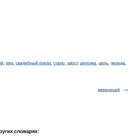
ой
,
ряд
,
свадебный поезд
,
стадо
,
хвост
,
цепочка
,
цепь
,
череда
,
вереницей
ругих словарях: