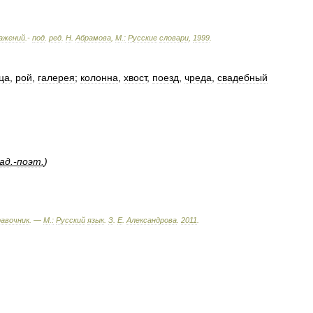
ажений
.-
под
.
ред
.
Н
.
Абрамова
,
М
.
:
Русские
словари
,
1999
.
ца
,
рой
,
галерея
;
колонна
,
хвост
,
поезд
,
чреда
,
свадебный
ад
.-
поэт
.
)
равочник
. —
М
.
:
Русский
язык
.
З
.
Е
.
Александрова
.
2011
.