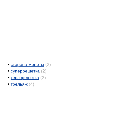
•
сторона монеты
(2)
•
суперрешетка
(2)
•
тензорешетка
(2)
•
трельяж
(4)