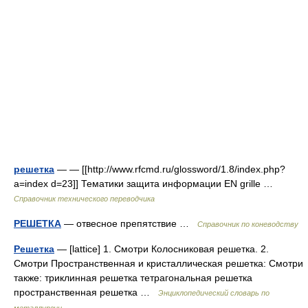
решетка
— — [[http://www.rfcmd.ru/glossword/1.8/index.php?
a=index d=23]] Тематики защита информации EN grille …
Справочник технического переводчика
РЕШЕТКА
— отвесное препятствие …
Справочник по коневодству
Решетка
— [lattice] 1. Смотри Колосниковая решетка. 2.
Смотри Пространственная и кристаллическая решетка: Смотри
также: триклинная решетка тетрагональная решетка
пространственная решетка …
Энциклопедический словарь по