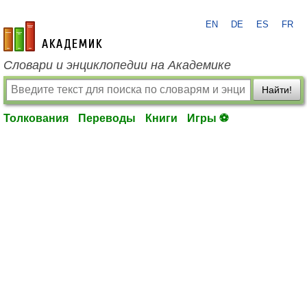
EN
DE
ES
FR
academic.ru
Словари и энциклопедии на Академике
Найти!
Толкования
Переводы
Книги
Игры ⚽