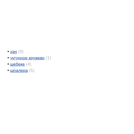
•
хан
(9)
•
чугунное кружево
(1)
•
шебеке
(4)
•
шпалера
(5)