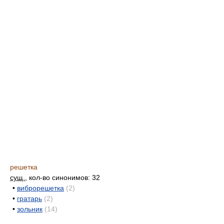
решетка
сущ.
, кол-во синонимов: 32
•
виброрешетка
(2)
•
гратарь
(2)
•
зольник
(14)