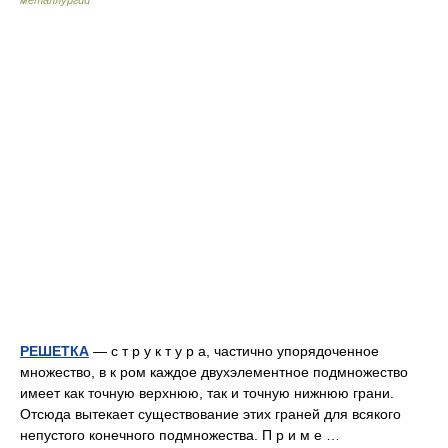
металлургии
РЕШЕТКА
— с т р у к т у р а, частично упорядоченное
множество, в к ром каждое двухэлементное подмножество
имеет как точную верхнюю, так и точную нижнюю грани.
Отсюда вытекает существование этих граней для всякого
непустого конечного подмножества. П р и м е …