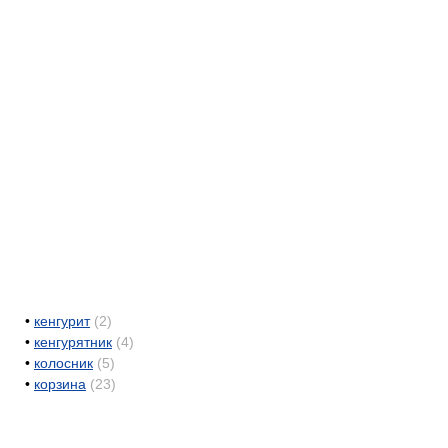
•
кенгурит
(2)
•
кенгурятник
(4)
•
колосник
(5)
•
корзина
(23)