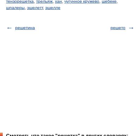
тензорешетка
,
трельяж
,
хан
,
чугунное кружево
,
шебеке
,
шпалеры
,
эшелетт
,
эшелле
решетина
решето
Смотреть что такое "решетка" в других словарях: