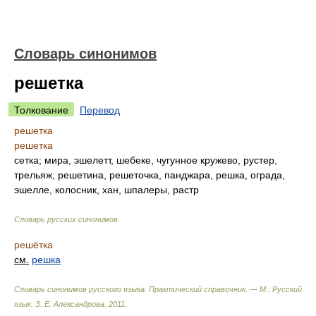
Словарь синонимов
решетка
Толкование
Перевод
решетка
решетка
сетка; мира, эшелетт, шебеке, чугунное кружево, рустер,
трельяж, решетина, решеточка, панджара, решка, ограда,
эшелле, колосник, хан, шпалеры, растр
Словарь русских синонимов
.
решётка
см.
решка
Словарь синонимов русского языка. Практический справочник. — М.: Русский
язык.
З. Е. Александрова
.
2011
.