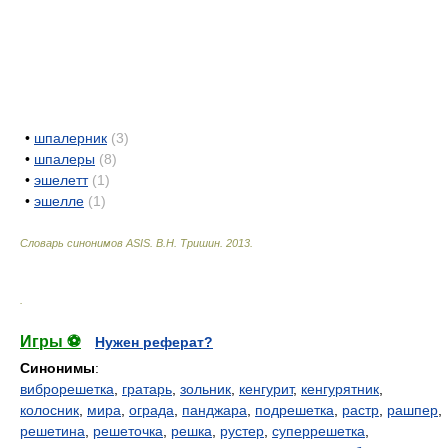
•
шпалерник
(3)
•
шпалеры
(8)
•
эшелетт
(1)
•
эшелле
(1)
Словарь синонимов ASIS.
В.Н. Тришин
.
2013
.
.
Игры ⚽
Нужен реферат?
Синонимы
:
виброрешетка
,
гратарь
,
зольник
,
кенгурит
,
кенгурятник
,
колосник
,
мира
,
ограда
,
панджара
,
подрешетка
,
растр
,
рашпер
,
решетина
,
решеточка
,
решка
,
рустер
,
суперрешетка
,