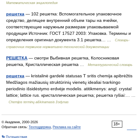
Математическая энциклопедия
решетка
— 102 решетка: Вспомогательное упаковочное
средство, делящее внутренний объем тары на ячейки,
соответствующие наружным размерам упаковываемой
продукции Источник: ГОСТ 17527 2003: Упаковка. Термины и
определения оригинал документа 3.1 решетка… …
Словарь-
справочник терминов нормативно-технической документации
РЕШЕТКА
— смотри Выбивная решетка, Колосниковая
решетка, Кристаллическая решетка …
Металлургический словарь
решетка
— kristalinė gardelė statusas T sritis chemija apibrėžtis
Medžiagos mažiausių struktūrinių vienetų idealiai tvarkingo
periodinio išsidėstymo erdvėje modelis. atitikmenys: angl. crystal
lattice; lattice rus. кристаллическая решетка; решетка ryšiai:… …
Chemijos terminų aiškinamasis žodynas
© Академик, 2000-2026
18+
Обратная связь:
Техподдержка
,
Реклама на сайте
👣 Путешествия