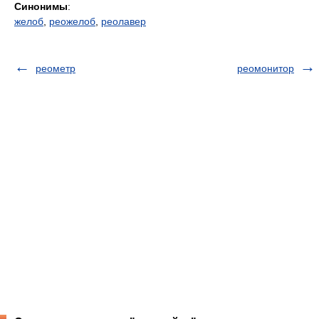
Синонимы
:
желоб
,
реожелоб
,
реолавер
реометр
реомонитор