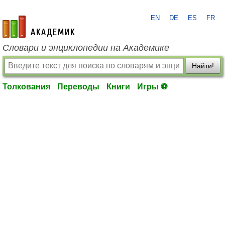
EN
DE
ES
FR
academic.ru
Словари и энциклопедии на Академике
Найти!
Толкования
Переводы
Книги
Игры ⚽