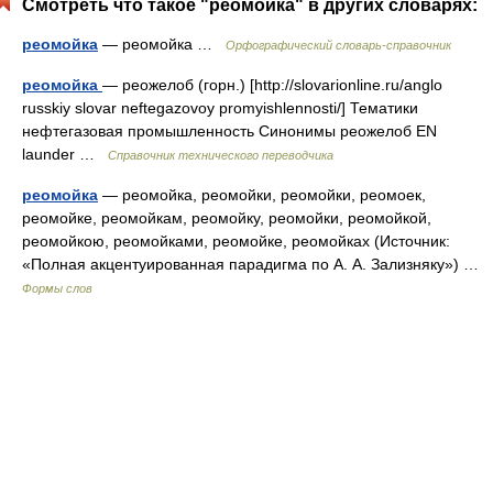
Смотреть что такое "реомойка" в других словарях:
реомойка
— реомойка …
Орфографический словарь-справочник
реомойка
— реожелоб (горн.) [http://slovarionline.ru/anglo
russkiy slovar neftegazovoy promyishlennosti/] Тематики
нефтегазовая промышленность Синонимы реожелоб EN
launder …
Справочник технического переводчика
реомойка
— реомойка, реомойки, реомойки, реомоек,
реомойке, реомойкам, реомойку, реомойки, реомойкой,
реомойкою, реомойками, реомойке, реомойках (Источник:
«Полная акцентуированная парадигма по А. А. Зализняку») …
Формы слов