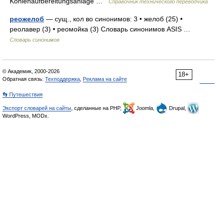
Kohlenaufbereitungsanlage …
Справочник технического переводчика
реожелоб
— сущ., кол во синонимов: 3 • желоб (25) •
реолавер (3) • реомойка (3) Словарь синонимов ASIS …
Словарь синонимов
© Академик, 2000-2026
18+
Обратная связь:
Техподдержка
,
Реклама на сайте
👣 Путешествия
Экспорт словарей на сайты
, сделанные на PHP,
Joomla,
Drupal,
WordPress, MODx.