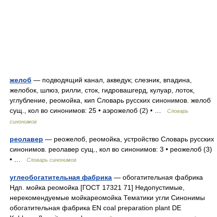
желоб
— подводящий канал, акведук; слезник, впадина,
желобок, шлюз, рилли, сток, гидровашгерд, кулуар, лоток,
углубление, реомойка, кип Словарь русских синонимов. желоб
сущ., кол во синонимов: 25 • аэрожелоб (2) • …
Словарь
синонимов
реолавер
— реожелоб, реомойка, устройство Словарь русских
синонимов. реолавер сущ., кол во синонимов: 3 • реожелоб (3)
• …
Словарь синонимов
углеобогатительная фабрика
— обогатительная фабрика
Ндп. мойка реомойка [ГОСТ 17321 71] Недопустимые,
нерекомендуемые мойкареомойка Тематики угли Синонимы
обогатительная фабрика EN coal preparation plant DE