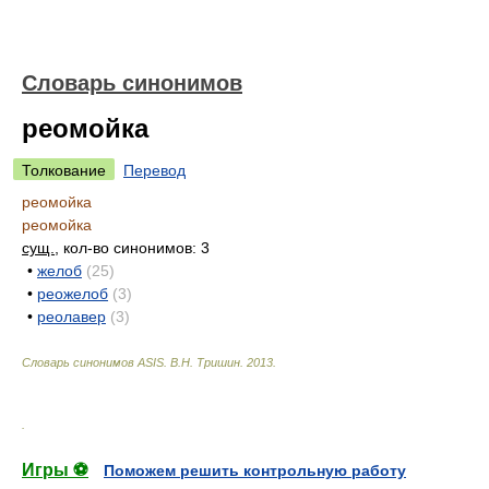
Словарь синонимов
реомойка
Толкование
Перевод
реомойка
реомойка
сущ.
, кол-во синонимов: 3
•
желоб
(25)
•
реожелоб
(3)
•
реолавер
(3)
Словарь синонимов ASIS.
В.Н. Тришин
.
2013
.
.
Игры ⚽
Поможем решить контрольную работу