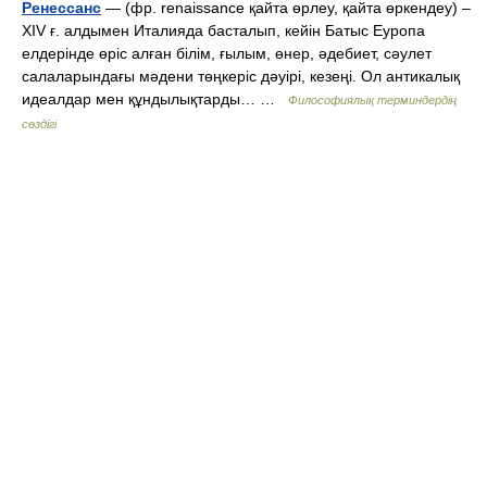
Ренессанс
— (фр. renaissance қайта өрлеу, қайта өркендеу) –
XIV ғ. алдымен Италияда басталып, кейін Батыс Еуропа
елдерінде өріс алған білім, ғылым, өнер, әдебиет, сәулет
салаларындағы мәдени төңкеріс дәуірі, кезеңі. Ол антикалық
идеалдар мен құндылықтарды… …
Философиялық терминдердің
сөздігі