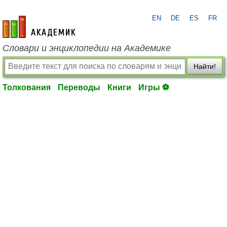
EN
DE
ES
FR
academic.ru
Словари и энциклопедии на Академике
Найти!
Толкования
Переводы
Книги
Игры ⚽