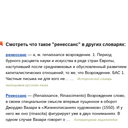
Смотреть что такое "ренессанс" в других словарях:
ренессанс
— а, м. renaissance возрождение. 1. Период
бурного расцвета науки и искусства в ряде стран Европы,
наступивший после средневековья и обусловленный развитием
капиталистических отношений; то же, что Возрождение. БАС 1.
Частные письма ни для кого не… …
Исторический словарь
галлицизмов русского языка
Ренессанс
— (Renaissance, Rinascimento) Возрождение слово,
в своем специальном смысле впервые пущенное в оборот
Джорджо Вазари в «Жизнеописаниях художников» (1550). И у
него же оно (rinascita) фигурирует уже в двух пониманиях. В
одном случае Вазари говорит о …
Литературная энциклопедия