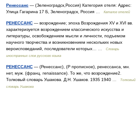
Ренессанс
— (Зеленоградск,Россия) Категория отеля: Адрес:
Улица Гагарина 17 Б, Зеленоградск, Россия …
Каталог отелей
РЕНЕССАНС
— возрождение; эпоха Возрождения XV и XVI вв.
характеризуется возрождением классического искусства и
литературы, освобождением мысли и личности, подъемом
научного творчества и возникновением нескольких новых
вероисповеданий, последователи которых… …
Словарь
иностранных слов русского языка
РЕНЕССАНС
— (Ренессанс), (Р прописное), ренессанса, мн.
нет, муж. (франц. renaissance). То же, что возрождение2.
Толковый словарь Ушакова. Д.Н. Ушаков. 1935 1940 …
Толковый
словарь Ушакова