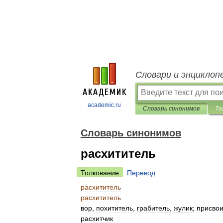
Словари и энциклоп
academic.ru
Словарь синонимов
То
Словарь синонимов
расхититель
Толкование
Перевод
расхититель
расхититель
вор
,
похититель
,
грабитель
,
жулик
;
присвои
расхитчик