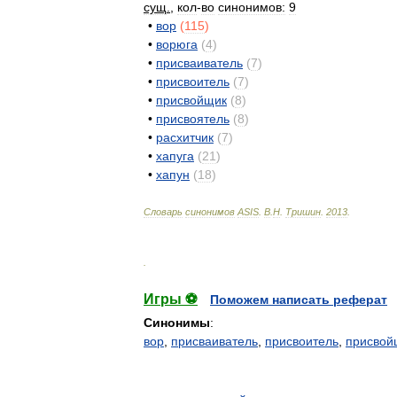
сущ
.
,
кол
-
во
синонимов:
9
•
вор
(
115
)
•
ворюга
(
4
)
•
присваиватель
(
7
)
•
присвоитель
(
7
)
•
присвойщик
(
8
)
•
присвоятель
(
8
)
•
расхитчик
(
7
)
•
хапуга
(
21
)
•
хапун
(
18
)
Словарь
синонимов
ASIS
.
В
.
Н
.
Тришин
.
2013
.
.
Игры ⚽
Поможем написать реферат
Синонимы
:
вор
,
присваиватель
,
присвоитель
,
присвой