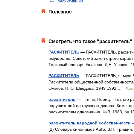
расхитивший
Полезное
Смотреть что такое "расхититель" 
РАСХИТИТЕЛЬ
— РАСХИТИТЕЛЬ, расхитите
имущество. Советский закон строго карает
Толковый словарь Ушакова. Д.Н. Ушаков.
РАСХИТИТЕЛЬ
— РАСХИТИТЕЛЬ, я, муж. Ч
Расхитители общественной собственности. 
Ожегов, Н.Ю. Шведова. 1949 1992 …
Толк
расхититель
— , я, м. Пориц. Тот, кто р
нарушителей на грузовых дворах. Комс. п
расхитителям однозначна. ЧиЗ, 1983, № 
расхититель народной собственности
—
(2) Словарь синонимов ASIS. В.Н. Триши