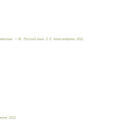
равочник
. —
М
.
:
Русский
язык
.
З
.
Е
.
Александрова
.
2011
.
атик
.
2012
.