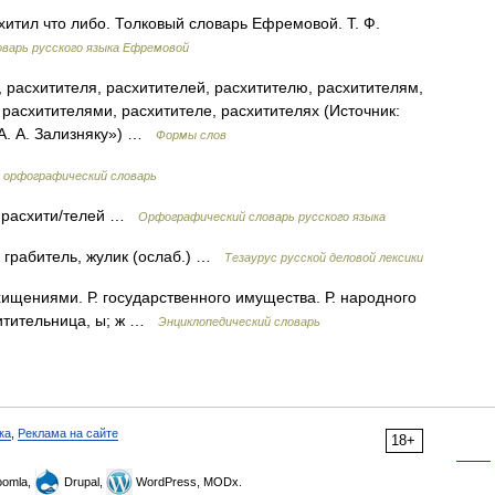
схитил что либо. Толковый словарь Ефремовой. Т. Ф.
варь русского языка Ефремовой
 расхитителя, расхитителей, расхитителю, расхитителям,
 расхитителями, расхитителе, расхитителях (Источник:
А. А. Зализняку») …
Формы слов
 орфографический словарь
Р. расхити/телей …
Орфографический словарь русского языка
), грабитель, жулик (ослаб.) …
Тезаурус русской деловой лексики
 хищениями. Р. государственного имущества. Р. народного
хитительница, ы; ж …
Энциклопедический словарь
ка
,
Реклама на сайте
18+
omla,
Drupal,
WordPress, MODx.