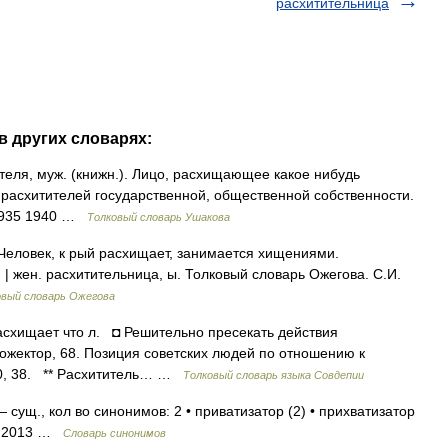
расхитительница
в других словарях:
ля, муж. (книжн.). Лицо, расхищающее какое нибудь
 расхитителей государственной, общественной собственности.
 1935 1940 …
Толковый словарь Ушакова
еловек, к рый расхищает, занимается хищениями.
| жен. расхитительница, ы. Толковый словарь Ожегова. С.И.
овый словарь Ожегова
асхищает что л. ◘ Решительно пресекать действия
рожектор, 68. Позиция советских людей по отношению к
10, 38. ** Расхититель… …
Толковый словарь языка Совдепии
 сущ., кол во синонимов: 2 • приватизатор (2) • прихватизатор
н. 2013 …
Словарь синонимов