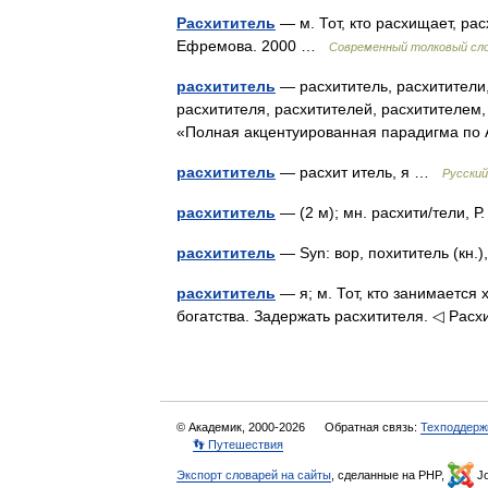
Расхититель
— м. Тот, кто расхищает, ра
Ефремова. 2000 …
Современный толковый сло
расхититель
— расхититель, расхитители,
расхитителя, расхитителей, расхитителем,
«Полная акцентуированная парадигма по 
расхититель
— расхит итель, я …
Русский
расхититель
— (2 м); мн. расхити/тели, 
расхититель
— Syn: вор, похититель (кн.
расхититель
— я; м. Тот, кто занимается
богатства. Задержать расхитителя. ◁ Рас
© Академик, 2000-2026
Обратная связь:
Техподдерж
👣 Путешествия
Экспорт словарей на сайты
, сделанные на PHP,
Jo