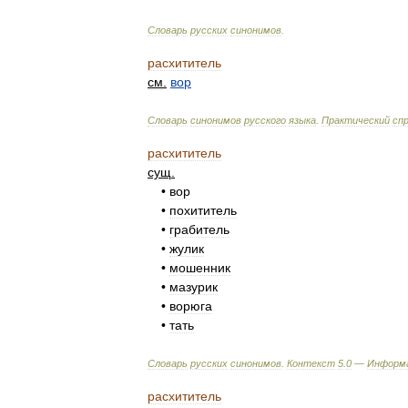
Словарь
русских
синонимов
.
расхититель
см
.
вор
Словарь
синонимов
русского
языка
.
Практический
сп
расхититель
сущ
.
•
вор
•
похититель
•
грабитель
•
жулик
•
мошенник
•
мазурик
•
ворюга
•
тать
Словарь
русских
синонимов
.
Контекст
5
.
0
—
Информ
расхититель