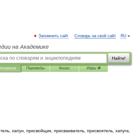
Запомнить сайт
Словарь на свой сайт
RU
едии на Академике
Найти!
лкования
Переводы
Книги
Игры ⚽
тель
,
хапун
,
присвойщик
,
присваиватель
,
присвоятель
,
хапуга
,