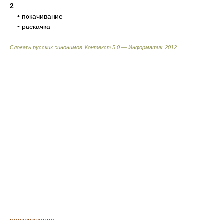
2
.
• покачивание
• раскачка
Словарь русских синонимов. Контекст 5.0 — Информатик.
2012
.
раскачивание