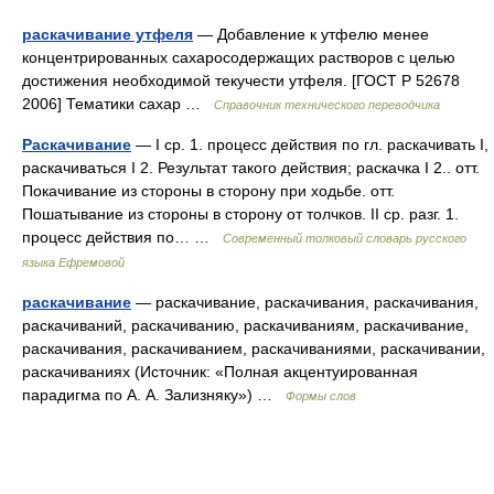
раскачивание утфеля
— Добавление к утфелю менее
концентрированных сахаросодержащих растворов с целью
достижения необходимой текучести утфеля. [ГОСТ Р 52678
2006] Тематики сахар …
Справочник технического переводчика
Раскачивание
— I ср. 1. процесс действия по гл. раскачивать I,
раскачиваться I 2. Результат такого действия; раскачка I 2.. отт.
Покачивание из стороны в сторону при ходьбе. отт.
Пошатывание из стороны в сторону от толчков. II ср. разг. 1.
процесс действия по… …
Современный толковый словарь русского
языка Ефремовой
раскачивание
— раскачивание, раскачивания, раскачивания,
раскачиваний, раскачиванию, раскачиваниям, раскачивание,
раскачивания, раскачиванием, раскачиваниями, раскачивании,
раскачиваниях (Источник: «Полная акцентуированная
парадигма по А. А. Зализняку») …
Формы слов