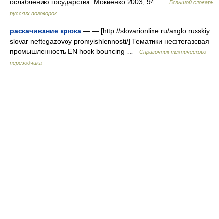
ослаблению государства. Мокиенко 2003, 94 …
Большой словарь
русских поговорок
раскачивание крюка
— — [http://slovarionline.ru/anglo russkiy
slovar neftegazovoy promyishlennosti/] Тематики нефтегазовая
промышленность EN hook bouncing …
Справочник технического
переводчика