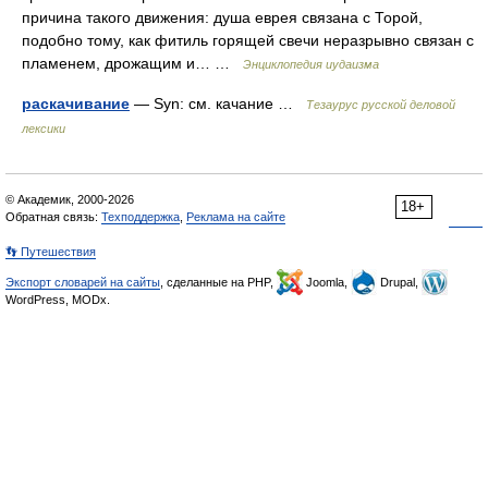
причина такого движения: душа еврея связана с Торой,
подобно тому, как фитиль горящей свечи неразрывно связан с
пламенем, дрожащим и… …
Энциклопедия иудаизма
раскачивание
— Syn: см. качание …
Тезаурус русской деловой
лексики
© Академик, 2000-2026
18+
Обратная связь:
Техподдержка
,
Реклама на сайте
👣 Путешествия
Экспорт словарей на сайты
, сделанные на PHP,
Joomla,
Drupal,
WordPress, MODx.