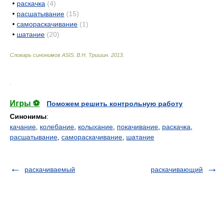
•
раскачка
(4)
•
расшатывание
(15)
•
самораскачивание
(1)
•
шатание
(20)
Словарь синонимов ASIS.
В.Н. Тришин
.
2013
.
.
Игры ⚽
Поможем решить контрольную работу
Синонимы
:
качание
,
колебание
,
колыхание
,
покачивание
,
раскачка
,
расшатывание
,
самораскачивание
,
шатание
раскачиваемый
раскачивающий