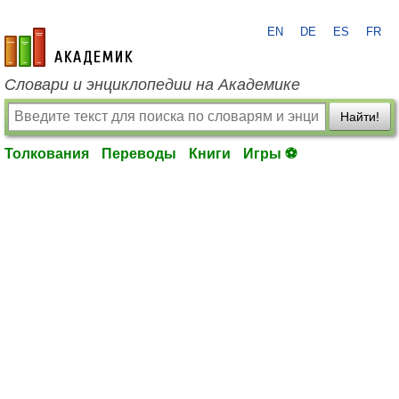
EN
DE
ES
FR
academic.ru
Словари и энциклопедии на Академике
Найти!
Толкования
Переводы
Книги
Игры ⚽