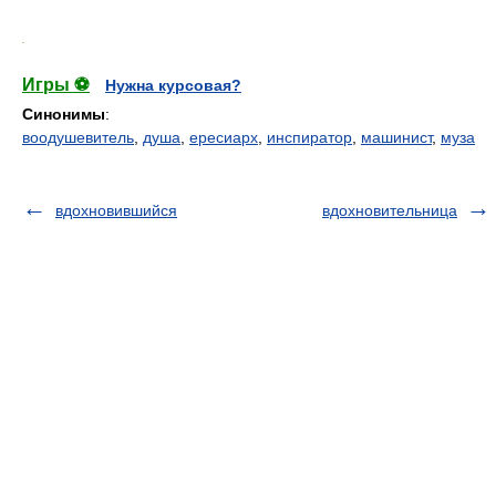
.
Игры ⚽
Нужна курсовая?
Синонимы
:
воодушевитель
,
душа
,
ересиарх
,
инспиратор
,
машинист
,
муза
вдохновившийся
вдохновительница