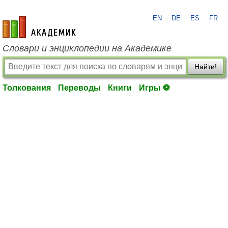
EN
DE
ES
FR
academic.ru
Словари и энциклопедии на Академике
Найти!
Толкования
Переводы
Книги
Игры ⚽