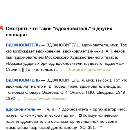
Смотреть что такое "вдохновитель" в других
словарях:
ВДОХНОВИТЕЛЬ
— ВДОХНОВИТЕЛЬ, вдохновителя, муж. Тот,
кто возбуждает вдохновение, вдохновляет (книжн.). А.П.Чехов
был вдохновителем Московского Художественного театра.
«Вожаки ударных бригад, вдохновители трудового подъема.»
Сталин. || Тот, кто толкает,… …
Толковый словарь Ушакова
ВДОХНОВИТЕЛЬ
— ВДОХНОВИТЕЛЬ, я, муж. (высок.). Тот, кто
вдохновляет на что н. В. побед. | жен. вдохновительница, ы.
Толковый словарь Ожегова. С.И. Ожегов, Н.Ю. Шведова. 1949
1992 …
Толковый словарь Ожегова
вдохновитель
— , я, м. * Вдохновитель и организатор чего.
патет. О коммунистической партии. ◘ Коммунистическая
партия вдохновитель и организатор невиданной по своим
масштабам творческой деятельности. ХО, 381. **