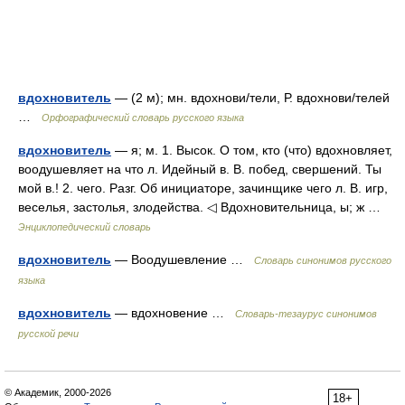
вдохновитель
— (2 м); мн. вдохнови/тели, Р. вдохнови/телей
…
Орфографический словарь русского языка
вдохновитель
— я; м. 1. Высок. О том, кто (что) вдохновляет,
воодушевляет на что л. Идейный в. В. побед, свершений. Ты
мой в.! 2. чего. Разг. Об инициаторе, зачинщике чего л. В. игр,
веселья, застолья, злодейства. ◁ Вдохновительница, ы; ж …
Энциклопедический словарь
вдохновитель
— Воодушевление …
Словарь синонимов русского
языка
вдохновитель
— вдохновение …
Словарь-тезаурус синонимов
русской речи
© Академик, 2000-2026
18+