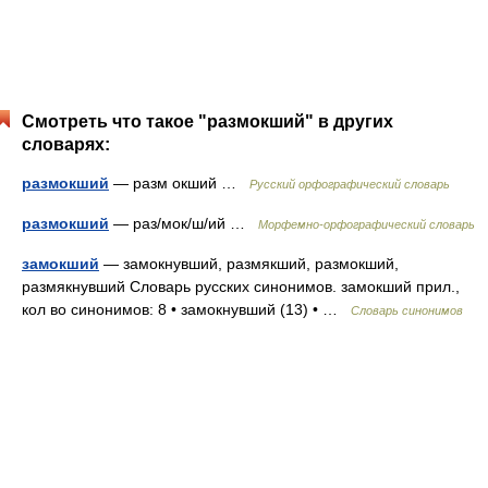
Смотреть что такое "размокший" в других
словарях:
размокший
— разм окший …
Русский орфографический словарь
размокший
— раз/мок/ш/ий …
Морфемно-орфографический словарь
замокший
— замокнувший, размякший, размокший,
размякнувший Словарь русских синонимов. замокший прил.,
кол во синонимов: 8 • замокнувший (13) • …
Словарь синонимов