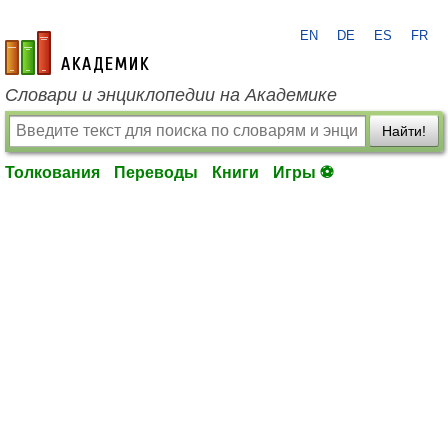
EN
DE
ES
FR
academic.ru
Словари и энциклопедии на Академике
Найти!
Толкования
Переводы
Книги
Игры ⚽