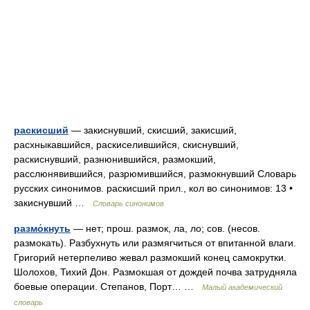
раскисший
— закиснувший, скисший, закисший,
расхныкавшийся, раскиселившийся, скиснувший,
раскиснувший, разнюнившийся, размокший,
расслюнявившийся, разрюмившийся, размокнувший Словарь
русских синонимов. раскисший прил., кол во синонимов: 13 •
закиснувший …
Словарь синонимов
размо́кнуть
— нет; прош. размок, ла, ло; сов. (несов.
размокать). Разбухнуть или размягчиться от впитанной влаги.
Григорий нетерпеливо жевал размокший конец самокрутки.
Шолохов, Тихий Дон. Размокшая от дождей почва затрудняла
боевые операции. Степанов, Порт… …
Малый академический
словарь