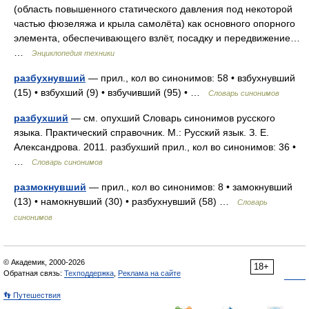
(область повышенного статического давления под некоторой
частью фюзеляжа и крыла самолёта) как основного опорного
элемента, обеспечивающего взлёт, посадку и передвижение…
…
Энциклопедия техники
разбухнувший
— прил., кол во синонимов: 58 • взбухнувший
(15) • взбухший (9) • взбучивший (95) • …
Словарь синонимов
разбухший
— см. опухший Словарь синонимов русского
языка. Практический справочник. М.: Русский язык. З. Е.
Александрова. 2011. разбухший прил., кол во синонимов: 36 •
…
Словарь синонимов
размокнувший
— прил., кол во синонимов: 8 • замокнувший
(13) • намокнувший (30) • разбухнувший (58) …
Словарь
синонимов
© Академик, 2000-2026
18+
Обратная связь:
Техподдержка
,
Реклама на сайте
👣 Путешествия