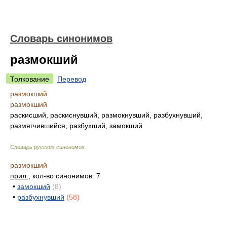
Словарь синонимов
размокший
Толкование
Перевод
размокший
размокший
раскисший, раскиснувший, размокнувший, разбухнувший,
размягчившийся, разбухший, замокший
Словарь русских синонимов
.
размокший
прил.
, кол-во синонимов: 7
•
замокший
(8)
•
разбухнувший
(58)