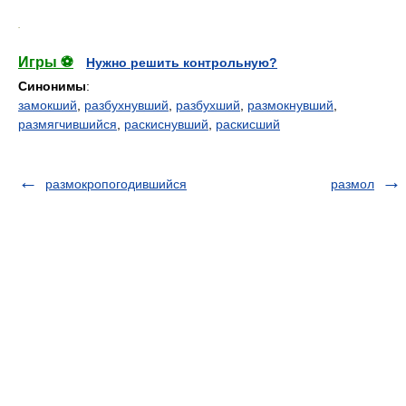
.
Игры ⚽
Нужно решить контрольную?
Синонимы
:
замокший
,
разбухнувший
,
разбухший
,
размокнувший
,
размягчившийся
,
раскиснувший
,
раскисший
размокропогодившийся
размол