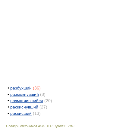
•
разбухший
(36)
•
размокнувший
(8)
•
размягчившийся
(20)
•
раскиснувший
(27)
•
раскисший
(13)
Словарь синонимов ASIS.
В.Н. Тришин
.
2013
.