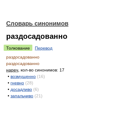
Словарь синонимов
раздосадованно
Толкование
Перевод
раздосадованно
раздосадованно
нареч
, кол-во синонимов: 17
•
возмущенно
(16)
•
гневно
(28)
•
досадливо
(6)
•
запальчиво
(21)