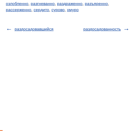
озлобленно
,
разгневанно
,
раздраженно
,
разъяренно
,
рассерженно
,
сердито
,
сурово
,
хмуро
раздосадовавшийся
раздосадованность