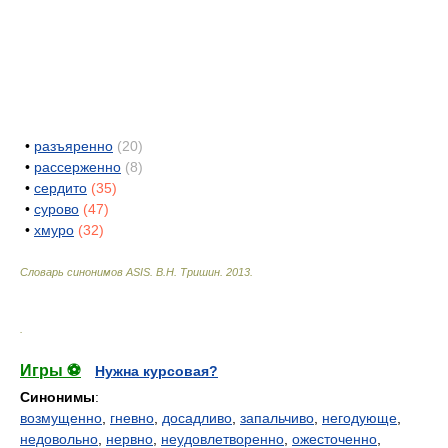
•
разъяренно
(20)
•
рассерженно
(8)
•
сердито
(35)
•
сурово
(47)
•
хмуро
(32)
Словарь синонимов ASIS.
В.Н. Тришин
.
2013
.
.
Игры ⚽
Нужна курсовая?
Синонимы
:
возмущенно
,
гневно
,
досадливо
,
запальчиво
,
негодующе
,
недовольно
,
нервно
,
неудовлетворенно
,
ожесточенно
,