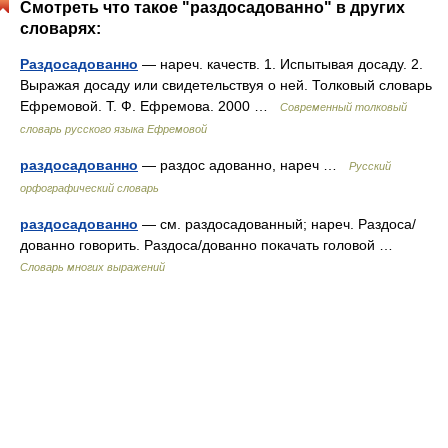
Смотреть что такое "раздосадованно" в других
словарях:
Раздосадованно
— нареч. качеств. 1. Испытывая досаду. 2.
Выражая досаду или свидетельствуя о ней. Толковый словарь
Ефремовой. Т. Ф. Ефремова. 2000 …
Современный толковый
словарь русского языка Ефремовой
раздосадованно
— раздос адованно, нареч …
Русский
орфографический словарь
раздосадованно
— см. раздосадованный; нареч. Раздоса/
дованно говорить. Раздоса/дованно покачать головой …
Словарь многих выражений