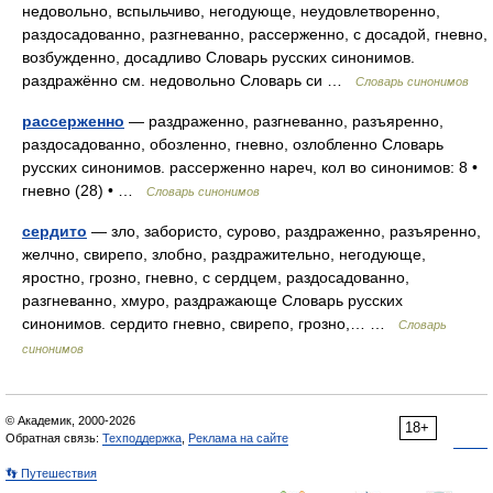
недовольно, вспыльчиво, негодующе, неудовлетворенно,
раздосадованно, разгневанно, рассерженно, с досадой, гневно,
возбужденно, досадливо Словарь русских синонимов.
раздражённо см. недовольно Словарь си …
Словарь синонимов
рассерженно
— раздраженно, разгневанно, разъяренно,
раздосадованно, обозленно, гневно, озлобленно Словарь
русских синонимов. рассерженно нареч, кол во синонимов: 8 •
гневно (28) • …
Словарь синонимов
сердито
— зло, забористо, сурово, раздраженно, разъяренно,
желчно, свирепо, злобно, раздражительно, негодующе,
яростно, грозно, гневно, с сердцем, раздосадованно,
разгневанно, хмуро, раздражающе Словарь русских
синонимов. сердито гневно, свирепо, грозно,… …
Словарь
синонимов
© Академик, 2000-2026
18+
Обратная связь:
Техподдержка
,
Реклама на сайте
👣 Путешествия