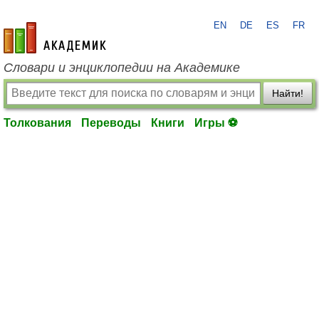
EN
DE
ES
FR
academic.ru
Словари и энциклопедии на Академике
Найти!
Толкования
Переводы
Книги
Игры ⚽