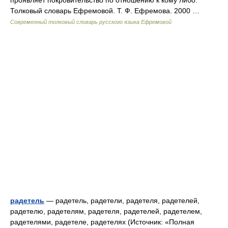
проявляет покровительство по отношению к кому либо.
Толковый словарь Ефремовой. Т. Ф. Ефремова. 2000 …
Современный толковый словарь русского языка Ефремовой
радетель
— радетель, радетели, радетеля, радетелей,
радетелю, радетелям, радетеля, радетелей, радетелем,
радетелями, радетеле, радетелях (Источник: «Полная