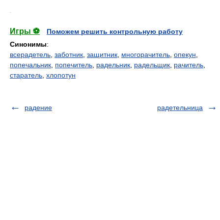
.
Игры ⚽
Поможем решить контрольную работу
Синонимы
:
всерадетель
,
заботник
,
защитник
,
многорачитель
,
опекун
,
попечальник
,
попечитель
,
радельник
,
радельщик
,
рачитель
,
старатель
,
хлопотун
радение
радетельница