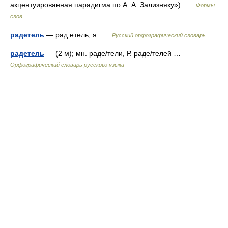
акцентуированная парадигма по А. А. Зализняку») …
Формы
слов
радетель
— рад етель, я …
Русский орфографический словарь
радетель
— (2 м); мн. раде/тели, Р. раде/телей …
Орфографический словарь русского языка