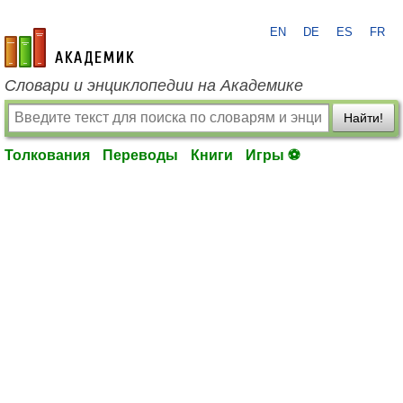
EN
DE
ES
FR
academic.ru
Словари и энциклопедии на Академике
Найти!
Толкования
Переводы
Книги
Игры ⚽