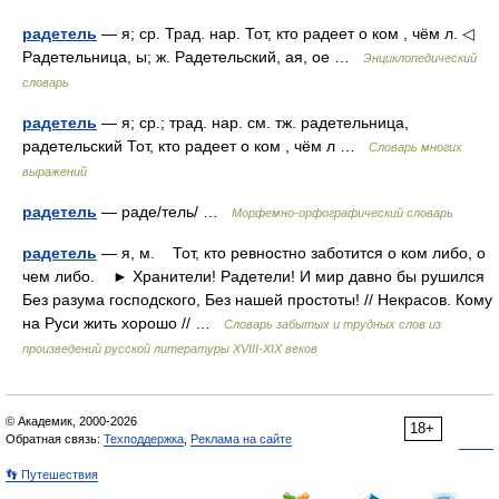
радетель
— я; ср. Трад. нар. Тот, кто радеет о ком , чём л. ◁
Радетельница, ы; ж. Радетельский, ая, ое …
Энциклопедический
словарь
радетель
— я; ср.; трад. нар. см. тж. радетельница,
радетельский Тот, кто радеет о ком , чём л …
Словарь многих
выражений
радетель
— раде/тель/ …
Морфемно-орфографический словарь
радетель
— я, м. Тот, кто ревностно заботится о ком либо, о
чем либо. ► Хранители! Радетели! И мир давно бы рушился
Без разума господского, Без нашей простоты! // Некрасов. Кому
на Руси жить хорошо // …
Словарь забытых и трудных слов из
произведений русской литературы ХVIII-ХIХ веков
© Академик, 2000-2026
18+
Обратная связь:
Техподдержка
,
Реклама на сайте
👣 Путешествия