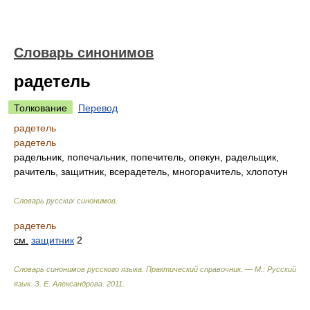
Словарь синонимов
радетель
Толкование
Перевод
радетель
радетель
радельник, попечальник, попечитель, опекун, радельщик,
рачитель, защитник, всерадетель, многорачитель, хлопотун
Словарь русских синонимов
.
радетель
см.
защитник
2
Словарь синонимов русского языка. Практический справочник. — М.: Русский
язык.
З. Е. Александрова
.
2011
.