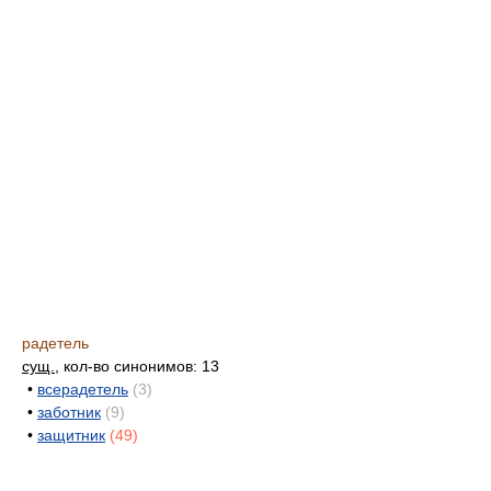
радетель
сущ.
, кол-во синонимов: 13
•
всерадетель
(3)
•
заботник
(9)
•
защитник
(49)