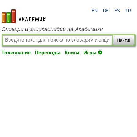
EN
DE
ES
FR
academic.ru
Словари и энциклопедии на Академике
Найти!
Толкования
Переводы
Книги
Игры ⚽