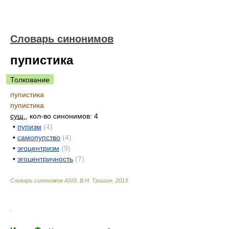
Словарь синонимов
пупистика
Толкование
пупистика
пупистика
сущ.
, кол-во синонимов: 4
•
пупизм
(4)
•
самопупство
(4)
•
эгоцентризм
(9)
•
эгоцентричность
(7)
Словарь синонимов ASIS.
В.Н. Тришин
.
2013
.
.