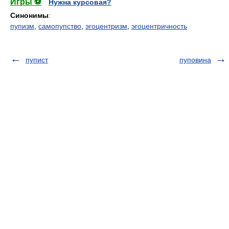
Игры ⚽
Нужна курсовая?
Синонимы
:
пупизм
,
самопупство
,
эгоцентризм
,
эгоцентричность
пупист
пуповина