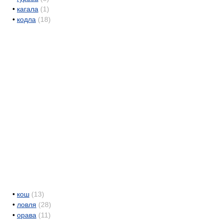
•
кагала
(1)
•
кодла
(18)
•
кош
(13)
•
ловля
(28)
•
орава
(11)