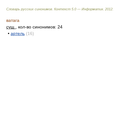
Словарь русских синонимов. Контекст 5.0 — Информатик.
2012
.
ватага
сущ.
, кол-во синонимов: 24
•
артель
(16)