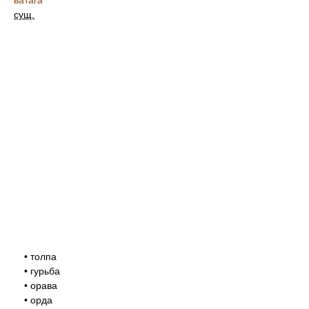
ватага
сущ.
• толпа
• гурьба
• орава
• орда