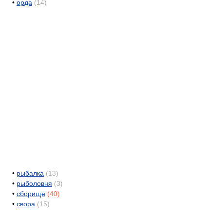
•
орда
(14)
•
рыбалка
(13)
•
рыболовня
(3)
•
сборище
(40)
•
свора
(15)