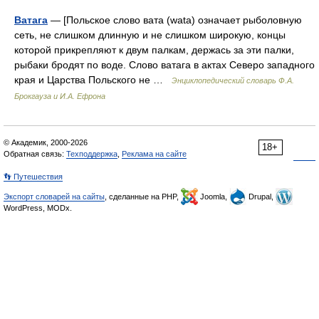
Ватага
— [Польское слово вата (wata) означает рыболовную
сеть, не слишком длинную и не слишком широкую, концы
которой прикрепляют к двум палкам, держась за эти палки,
рыбаки бродят по воде. Слово ватага в актах Северо западного
края и Царства Польского не …
Энциклопедический словарь Ф.А.
Брокгауза и И.А. Ефрона
© Академик, 2000-2026
18+
Обратная связь:
Техподдержка
,
Реклама на сайте
👣 Путешествия
Экспорт словарей на сайты
, сделанные на PHP,
Joomla,
Drupal,
WordPress, MODx.