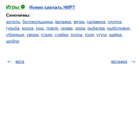
Игры ⚽
Нужно сделать НИР?
Синонимы
:
артель
,
богомольщина
,
ватажка
,
вятка
,
галавера
,
группа
,
гурьба
,
кодла
,
кош
,
ловля
,
орава
,
орда
,
рыбалка
,
рыболовня
,
сборище
,
свора
,
стадо
,
стайка
,
толпа
,
тоня
,
утуга
,
шайка
,
шобла
вата
ватажка