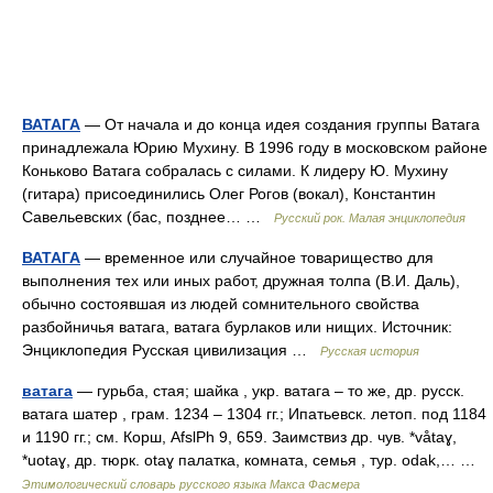
ВАТАГА
— От начала и до конца идея создания группы Ватага
принадлежала Юрию Мухину. В 1996 году в московском районе
Коньково Ватага собралась с силами. К лидеру Ю. Мухину
(гитара) присоединились Олег Рогов (вокал), Константин
Савельевских (бас, позднее… …
Русский рок. Малая энциклопедия
ВАТАГА
— временное или случайное товарищество для
выполнения тех или иных работ, дружная толпа (В.И. Даль),
обычно состоявшая из людей сомнительного свойства
разбойничья ватага, ватага бурлаков или нищих. Источник:
Энциклопедия Русская цивилизация …
Русская история
ватага
— гурьба, стая; шайка , укр. ватага – то же, др. русск.
ватага шатер , грам. 1234 – 1304 гг.; Ипатьевск. летоп. под 1184
и 1190 гг.; см. Корш, AfslPh 9, 659. Заимствиз др. чув. *våtaɣ,
*uotaɣ, др. тюрк. otaɣ палатка, комната, семья , тур. odak,… …
Этимологический словарь русского языка Макса Фасмера