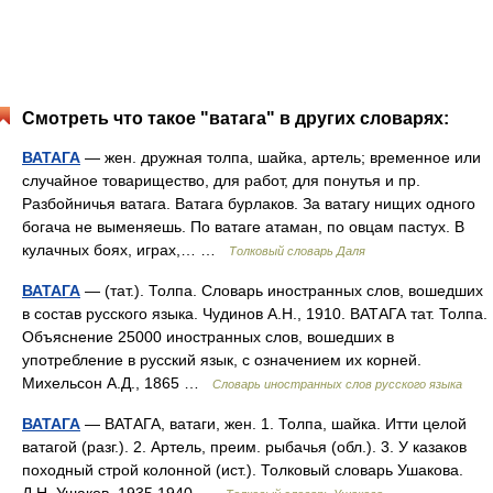
Смотреть что такое "ватага" в других словарях:
ВАТАГА
— жен. дружная толпа, шайка, артель; временное или
случайное товарищество, для работ, для понутья и пр.
Разбойничья ватага. Ватага бурлаков. За ватагу нищих одного
богача не выменяешь. По ватаге атаман, по овцам пастух. В
кулачных боях, играх,… …
Толковый словарь Даля
ВАТАГА
— (тат.). Толпа. Словарь иностранных слов, вошедших
в состав русского языка. Чудинов А.Н., 1910. ВАТАГА тат. Толпа.
Объяснение 25000 иностранных слов, вошедших в
употребление в русский язык, с означением их корней.
Михельсон А.Д., 1865 …
Словарь иностранных слов русского языка
ВАТАГА
— ВАТАГА, ватаги, жен. 1. Толпа, шайка. Итти целой
ватагой (разг.). 2. Артель, преим. рыбачья (обл.). 3. У казаков
походный строй колонной (ист.). Толковый словарь Ушакова.