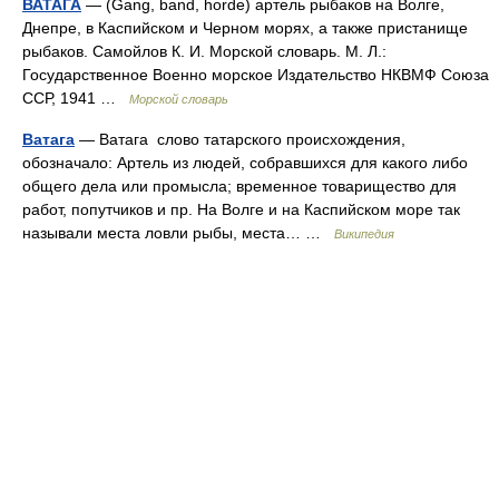
ВАТАГА
— (Gang, band, horde) артель рыбаков на Волге,
Днепре, в Каспийском и Черном морях, а также пристанище
рыбаков. Самойлов К. И. Морской словарь. М. Л.:
Государственное Военно морское Издательство НКВМФ Союза
ССР, 1941 …
Морской словарь
Ватага
— Ватага слово татарского происхождения,
обозначало: Артель из людей, собравшихся для какого либо
общего дела или промысла; временное товарищество для
работ, попутчиков и пр. На Волге и на Каспийском море так
называли места ловли рыбы, места… …
Википедия