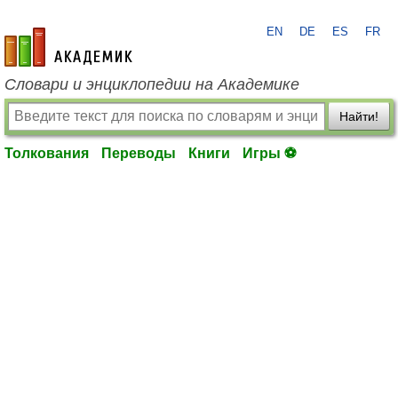
EN
DE
ES
FR
academic.ru
Словари и энциклопедии на Академике
Найти!
Толкования
Переводы
Книги
Игры ⚽