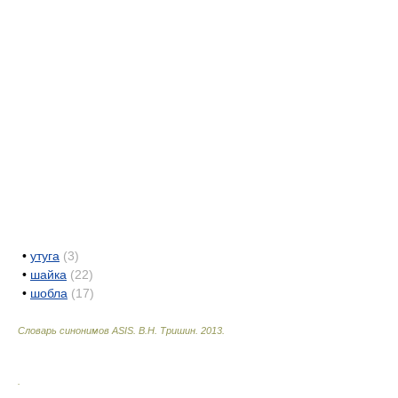
•
утуга
(3)
•
шайка
(22)
•
шобла
(17)
Словарь синонимов ASIS.
В.Н. Тришин
.
2013
.
.