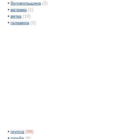
•
богомольщина
(2)
•
ватажка
(1)
•
вятка
(10)
•
галавера
(2)
•
группа
(98)
•
гурьба
(8)